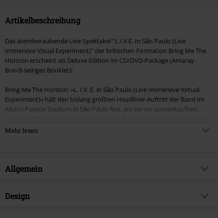
Artikelbeschreibung
Das atemberaubende Live-Spektakel "L.I.V.E. In São Paulo (Live
Immersive Visual Experiment)" der britischen Formation Bring Me The
Horizon erscheint als Deluxe Edition im CD/DVD-Package (Amaray-
Box/8-seitiges Booklet)!
Bring Me The Horizon: »L. I.V. E. in São Paulo (Live Immersive Virtual
Experiment)« hält den bislang größten Headliner-Auftritt der Band im
Allianz Parque Stadium in São Paulo fest, wo sie vor ausverkauftem
Haus vor 50.000 Zuschauern auftrat. Die Band selbst bezeichnet diese
Show als ihre bisher beste. Der Auftritt umfasst die gesamte Entwicklung
Mehr lesen
des Repertoires von BMTH, von Sempiternal und That's the Spirit bis hin
zu amo und der POST HUMAN-Reihe. Die DVD erweitert das visuelle
Universum von POST HUMAN und verbindet filmische Produktion,
Fanperspektiven und Gastauftritte von Charakteren wie E. V.E, Selene
Allgemein
und M8. Mit Aufnahmen von mehreren Kameras, Drohnenaufnahmen
und von Fans eingereichten Filmmaterialien bietet sie ein immersives
Artikelnummer:
598997
Design
Erlebnis aus verschiedenen Blickwinkeln, das die Energie des Abends
widerspiegelt.
Titel
L.I.V.E. In São Paulo (Live
»L. I.V. E. in São Paulo« fängt nicht nur eine Performance ein, sondern
Immersive Visual Experiment)