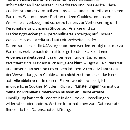
Informationen über Nutzer, ihr Verhalten und ihre Geräte. Diese
Cookies stammen zum Teil von uns selbst und zum Teil von unseren
Partnern. Wir und unsere Partner nutzen Cookies, um unsere
Webseite zuverlässig und sicher zu halten, zur Verbesserung und
Personalisierung unseres Shops, zur Analyse und zu
Marketingzwecken (z. B. personalisierte Anzeigen) auf unserer
Webseite, Social Media und auf Drittwebseiten. Sofern
Rechtliches
Datentransfers in die USA vorgenommen werden, erfolgt dies nur zu
AGB
Partnern, welche nach dem aktuell geltenden EU-Recht einem
Angemessenheitsbeschluss unterliegen und entsprechend
zertifiziert sind. Mit dem Klick auf „
Geht klar!
“ willigst du ein, dass wir
Impressum
und unsere Partner Cookies nutzen können. Alternativ kannst du
der Verwendung von Cookies auch nicht zustimmen, klicke hierzu
Datenschutz
auf „
Alle ablehnen
“ – in diesem Fall verwenden wir lediglich
erforderliche Cookies. Mit dem Klick auf "
Einstellungen
" kannst du
Entsorgung und Umweltschutz
deine individuellen Präferenzen auswählen. Deine erteilte
Einwilligung kannst du jederzeit in den
Cookie-Einstellungen
Konformitätserklärung
widerrufen oder ändern. Weitere Informationen zum Datenschutz
findest du hier
Datenschutzerklärung
.
Information zur Barrierefreiheit
Cookie-Einstellungen