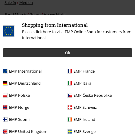
Sale %
Medien
Band Merch
Genre
Heavy Metal
Shopping from International
Band Merch
Medien
MCs
Please click here to visit EMP Online Shop for customers from
International
15%
Ok
E-Mail Newsletter
Rabatt
Greif einen 15%* Gutschein ab, wenn du dich
EMP International
EMP France
jetzt anmeldest!
Mehr Infos
EMP Deutschland
EMP Italia
EMP Polska
EMP Česká Republika
Ich bin damit einverstanden, den EMP-Newsletter zu erhalten und willige
EMP Norge
EMP Schweiz
ein, dass die E.M.P. Merchandising Handelsgesellschaft mbH meine
personenbezogenen Daten verarbeitet um mich individuell und
EMP Suomi
EMP Ireland
regelmäßig über ihr Angebot zu informieren. Die Verarbeitung meiner
personenbezogenen Daten erfolgt entsprechend den Bestimmungen in
EMP United Kingdom
EMP Sverige
der
Datenschutzerklärung
. Ich kann meine Einwilligung jederzeit z. B.