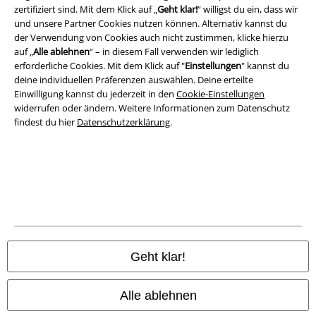
Impressum
zertifiziert sind. Mit dem Klick auf „
Geht klar!
“ willigst du ein, dass wir
und unsere Partner Cookies nutzen können. Alternativ kannst du
der Verwendung von Cookies auch nicht zustimmen, klicke hierzu
Datenschutz
auf „
Alle ablehnen
“ – in diesem Fall verwenden wir lediglich
erforderliche Cookies. Mit dem Klick auf "
Einstellungen
" kannst du
Entsorgung und Umweltschutz
deine individuellen Präferenzen auswählen. Deine erteilte
Einwilligung kannst du jederzeit in den
Cookie-Einstellungen
Konformitätserklärung
widerrufen oder ändern. Weitere Informationen zum Datenschutz
findest du hier
Datenschutzerklärung
.
Information zur Barrierefreiheit
Cookie-Einstellungen
Vertrag widerrufen
Alle Preise inkl. gesetzlicher Mehrwertsteuer, zzgl.
Versandkosten
© 1986-2026 E.M.P. Merchandising HGmbH
Geht klar!
Alle ablehnen