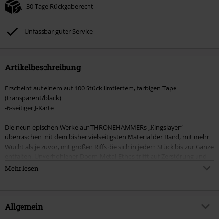
30 Tage Rückgaberecht
Unfassbar guter Service
Artikelbeschreibung
Erscheint auf einem auf 100 Stück limtiertem, farbigen Tape
(transparent/black)
-6-seitiger J-Karte
Die neun epischen Werke auf THRONEHAMMERs „Kingslayer“
überraschen mit dem bisher vielseitigsten Material der Band, mit mehr
Wucht als je zuvor, mit großen Riffs die sich in jedem Stück bis zur Gänze
entfalten. Unverhohlener Doom-Metal-Ethos trifft auf Zerstörung und
ungestüme Verwüstung,
Mehr lesen
Reminiszenzen an Paradise Lost, Bathory, Slayer, Katatonia, Bolt
Thrower, Amorphis, Candlemass, Celtic Frost bis hin zu Spruen von
Post-Rock. Alles das entdeckt man in THRONEHAMMERs neuem
erdrückend-epischen Album „Kingslayer“. Das Doom-Kommando um
Allgemein
die Sängerin Kat entwickelt sich deutlich weiter und kann den Vorgänger