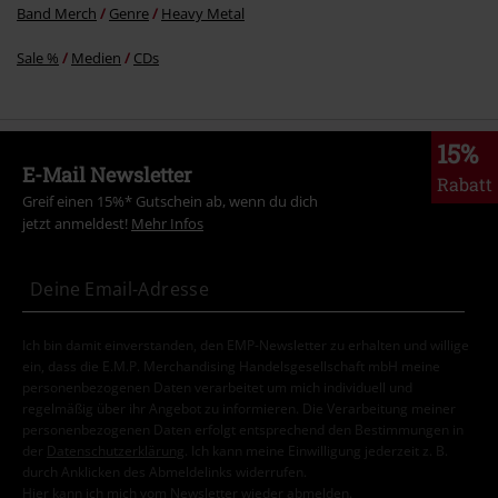
Band Merch
Genre
Heavy Metal
Sale %
Medien
CDs
15%
E-Mail Newsletter
Rabatt
Greif einen 15%* Gutschein ab, wenn du dich
jetzt anmeldest!
Mehr Infos
Ich bin damit einverstanden, den EMP-Newsletter zu erhalten und willige
ein, dass die E.M.P. Merchandising Handelsgesellschaft mbH meine
personenbezogenen Daten verarbeitet um mich individuell und
regelmäßig über ihr Angebot zu informieren. Die Verarbeitung meiner
personenbezogenen Daten erfolgt entsprechend den Bestimmungen in
der
Datenschutzerklärung
. Ich kann meine Einwilligung jederzeit z. B.
durch Anklicken des Abmeldelinks widerrufen.
Hier
kann ich mich vom Newsletter wieder abmelden.