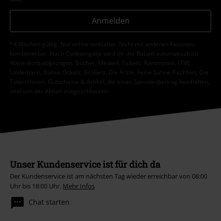
Anmelden
*4 Wochen gültig. Nur online einlösbar. Nicht mit anderen Aktionen
kombinierbar. Nach Codeeingabe wird dir der Rabatt automatisch im
Warenkorb abgezogen. Bücher, Medien, Tickets, Rammstein, (Till)
Lindemann, Böhse Onkelz, Broilers, Die Ärzte, Feine Sahne Fischfilet, Die
Toten Hosen, Gutscheine & Artikel, die einen Spendenbeitrag beinhalten,
sind von der Aktion ausgeschlossen.
Unser Kundenservice ist für dich da
Der Kundenservice ist am nächsten Tag wieder erreichbar von 08:00
Uhr bis 18:00 Uhr.
Mehr Infos
Chat starten