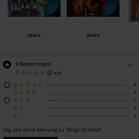
33,99 €
34,99 €
9 Bewertungen
4.80
8
0
1
0
0
Sag uns deine Meinung zu "Kings of Metal".