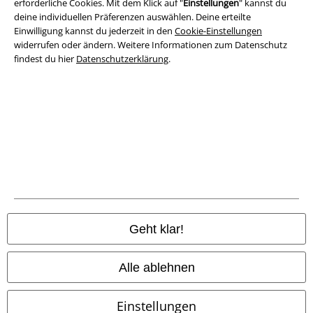
erforderliche Cookies. Mit dem Klick auf "
Einstellungen
" kannst du
Datenschutz
deine individuellen Präferenzen auswählen. Deine erteilte
Einwilligung kannst du jederzeit in den
Cookie-Einstellungen
widerrufen oder ändern. Weitere Informationen zum Datenschutz
Entsorgung und Umweltschutz
findest du hier
Datenschutzerklärung
.
Konformitätserklärung
Information zur Barrierefreiheit
Cookie-Einstellungen
Vertrag widerrufen
Alle Preise inkl. gesetzlicher Mehrwertsteuer, zzgl.
Versandkosten
© 1986-2026 E.M.P. Merchandising HGmbH
Geht klar!
Alle ablehnen
EMP Online Shops
Einstellungen