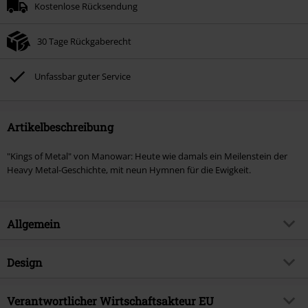
Kostenlose Rücksendung
30 Tage Rückgaberecht
Unfassbar guter Service
Artikelbeschreibung
"Kings of Metal" von Manowar: Heute wie damals ein Meilenstein der
Heavy Metal-Geschichte, mit neun Hymnen für die Ewigkeit.
Allgemein
Artikelnummer:
400451
Design
Titel
Kings of Metal
Produkt-Typ
CD
Musikgenre
Verantwortlicher Wirtschaftsakteur EU
Heavy Metal