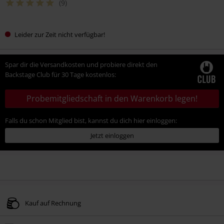
(9)
Leider zur Zeit nicht verfügbar!
Spar dir die Versandkosten und probiere direkt den
Backstage Club für 30 Tage kostenlos:
Probemitgliedschaft in den Warenkorb legen!
Falls du schon Mitglied bist, kannst du dich hier einloggen:
Jetzt einloggen
Kauf auf Rechnung