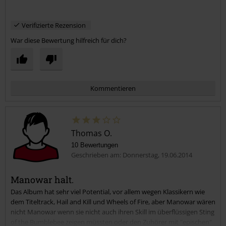
Verifizierte Rezension
War diese Bewertung hilfreich für dich?
Kommentieren
Thomas O.
10 Bewertungen
Geschrieben am: Donnerstag, 19.06.2014
Manowar halt.
Das Album hat sehr viel Potential, vor allem wegen Klassikern wie
Kommentar jetzt abschicken!
dem Titeltrack, Hail and Kill und Wheels of Fire, aber Manowar wären
nicht Manowar wenn sie nicht auch ihren Skill im überflüssigen Sting
of the Bumblebee zeigen müssten oder den Zuhörer mit "epischen"