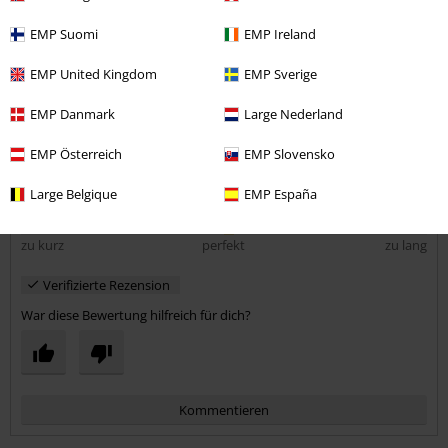
Fällt mininal größer aus würde ich sagen, aber ich mag es bequem
EMP Suomi
EMP Ireland
Qualität
EMP United Kingdom
EMP Sverige
5
Design
EMP Danmark
Large Nederland
5
Passform
EMP Österreich
EMP Slovensko
5
Weite
zu eng
perfekt
zu weit
Large Belgique
EMP España
Länge
zu kurz
perfekt
zu lang
Verifizierte Rezension
War diese Bewertung hilfreich für dich?
Kommentieren