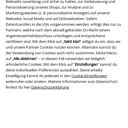
Webseite zuverlässig und sicher zu halten, zur Verbesserung und
Personalisierung unseres Shops, zur Analyse und zu
Marketingzwecken (z. B. personalisierte Anzeigen) auf unserer
Webseite, Social Media und auf Drittwebseiten. Sofern
Datentransfers in die USA vorgenommen werden, erfolgt dies nur zu
Rechtliches
Partnern, welche nach dem aktuell geltenden EU-Recht einem
Angemessenheitsbeschluss unterliegen und entsprechend
AGB
zertifiziert sind. Mit dem Klick auf „
Geht klar!
“ willigst du ein, dass wir
und unsere Partner Cookies nutzen können. Alternativ kannst du
der Verwendung von Cookies auch nicht zustimmen, klicke hierzu
Impressum
auf „
Alle ablehnen
“ – in diesem Fall verwenden wir lediglich
erforderliche Cookies. Mit dem Klick auf "
Einstellungen
" kannst du
Datenschutz
deine individuellen Präferenzen auswählen. Deine erteilte
Einwilligung kannst du jederzeit in den
Cookie-Einstellungen
Entsorgung und Umweltschutz
widerrufen oder ändern. Weitere Informationen zum Datenschutz
findest du hier
Datenschutzerklärung
.
Konformitätserklärung
Information zur Barrierefreiheit
Cookie-Einstellungen