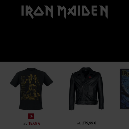
%
279,99 €
18,69 €
ab
ab