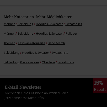
Mehr Kategorien. Mehr Möglichkeiten.
Männer
Bekleidung
Hoodies & Sweater
Sweatshirts
Männer
Bekleidung
Hoodies & Sweater
Pullover
Kommentar jetzt abschicken!
Themen
Festival & Konzerte
Band Merch
Bekleidung
Hoodies & Sweater
Sweatshirts
Bekleidung & Accessoires
Oberteile
Sweatshirts
15%
E-Mail Newsletter
Rabatt
Greif einen 15%* Gutschein ab, wenn du dich
jetzt anmeldest!
Mehr Infos