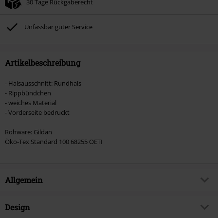
30 Tage Rückgaberecht
Nicht mit anderen Aktionscodes kombinierbar. Von der Reduzierung
ausgeschlossen sind Bücher, Medien, Tickets, Rammstein, (Till) Lindemann,
Böhse Onkelz, Broilers, Die Ärzte, Die Toten Hosen, Metality, Gutscheine &
Unfassbar guter Service
Artikel, die einen Spendenbeitrag beinhalten.
Artikelbeschreibung
- Halsausschnitt: Rundhals
- Rippbündchen
- weiches Material
- Vorderseite bedruckt
Rohware: Gildan
Öko-Tex Standard 100 68255 OETI
Allgemein
Artikelnummer:
506280
Design