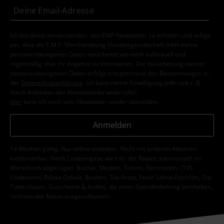
Ich bin damit einverstanden, den EMP-Newsletter zu erhalten und willige
ein, dass die E.M.P. Merchandising Handelsgesellschaft mbH meine
personenbezogenen Daten verarbeitet um mich individuell und
regelmäßig über ihr Angebot zu informieren. Die Verarbeitung meiner
personenbezogenen Daten erfolgt entsprechend den Bestimmungen in
der
Datenschutzerklärung
. Ich kann meine Einwilligung jederzeit z. B.
durch Anklicken des Abmeldelinks widerrufen.
Hier
kann ich mich vom Newsletter wieder abmelden.
Anmelden
*4 Wochen gültig. Nur online einlösbar. Nicht mit anderen Aktionen
kombinierbar. Nach Codeeingabe wird dir der Rabatt automatisch im
Warenkorb abgezogen. Bücher, Medien, Tickets, Rammstein, (Till)
Lindemann, Böhse Onkelz, Broilers, Die Ärzte, Feine Sahne Fischfilet, Die
Toten Hosen, Gutscheine & Artikel, die einen Spendenbeitrag beinhalten,
sind von der Aktion ausgeschlossen.