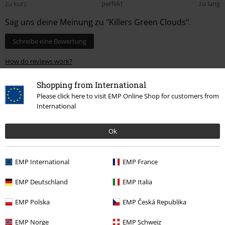
zu kurz
perfekt
zu lang
Sag uns deine Meinung zu "Killers Green Clouds".
Schreibe eine Bewertung
How do reviews work?
Sortieren nach
Datum
Hilfreich
Shopping from International
Please click here to visit EMP Online Shop for customers from
International
Sven H.
Ok
8 Bewertungen
Geschrieben am: Sonntag, 10.05.2026
Körpergröße in Meter: 1.77
EMP International
EMP France
Gekaufte Größe: L
EMP Deutschland
EMP Italia
Hammer!
Der Pulli ist super bequem, super Material, innen schön flauschig.
EMP Polska
EMP Česká Republika
Ich habe ehrlicherweise nicht mit so einer top Qualität gerechnet.
Der Pulli hat mich komplett überzeugt.
EMP Norge
EMP Schweiz