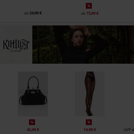
%
24,99 €
ab
15,99 €
ab
%
%
42,49 €
14,99 €
UVP