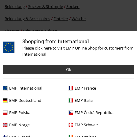
Bekleidung
Socken & Strümpfe
Socken
Bekleidung & Accessoires
Einteiler
Wäsche
Themen
Schwarze Kleidung
Shopping from International
Männer
Bekleidung
Unterwäsche
Please click here to visit EMP Online Shop for customers from
International
Männer
Bekleidung
Socken & Strümpfe
Socken
Ok
15%
E-Mail Newsletter
EMP International
EMP France
Rabatt
Greif einen 15%* Gutschein ab, wenn du dich
EMP Deutschland
EMP Italia
jetzt anmeldest!
Mehr Infos
EMP Polska
EMP Česká Republika
EMP Norge
EMP Schweiz
Ich bin damit einverstanden, den EMP-Newsletter zu erhalten und willige