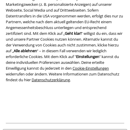
Marketingzwecken (z. B. personalisierte Anzeigen) auf unserer
Rechtliches
Webseite, Social Media und auf Drittwebseiten. Sofern
Datentransfers in die USA vorgenommen werden, erfolgt dies nur zu
AGB
Partnern, welche nach dem aktuell geltenden EU-Recht einem
Angemessenheitsbeschluss unterliegen und entsprechend
Impressum
zertifiziert sind. Mit dem Klick auf „
Geht klar!
“ willigst du ein, dass wir
und unsere Partner Cookies nutzen können. Alternativ kannst du
Datenschutz
der Verwendung von Cookies auch nicht zustimmen, klicke hierzu
auf „
Alle ablehnen
“ – in diesem Fall verwenden wir lediglich
erforderliche Cookies. Mit dem Klick auf "
Einstellungen
" kannst du
Entsorgung und Umweltschutz
deine individuellen Präferenzen auswählen. Deine erteilte
Einwilligung kannst du jederzeit in den
Cookie-Einstellungen
Konformitätserklärung
widerrufen oder ändern. Weitere Informationen zum Datenschutz
findest du hier
Datenschutzerklärung
.
Information zur Barrierefreiheit
Cookie-Einstellungen
Vertrag widerrufen
Alle Preise inkl. gesetzlicher Mehrwertsteuer, zzgl.
Versandkosten
© 1986-2026 E.M.P. Merchandising HGmbH