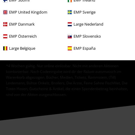
EMP Suomi
EMP Ireland
ein, dass die E.M.P. Merchandising Handelsgesellschaft mbH meine
personenbezogenen Daten verarbeitet um mich individuell und
EMP United Kingdom
EMP Sverige
regelmäßig über ihr Angebot zu informieren. Die Verarbeitung meiner
personenbezogenen Daten erfolgt entsprechend den Bestimmungen in
EMP Danmark
Large Nederland
der
Datenschutzerklärung
. Ich kann meine Einwilligung jederzeit z. B.
durch Anklicken des Abmeldelinks widerrufen.
EMP Österreich
EMP Slovensko
Hier
kann ich mich vom Newsletter wieder abmelden.
Large Belgique
EMP España
Anmelden
*4 Wochen gültig. Nur online einlösbar. Nicht mit anderen Aktionen
kombinierbar. Nach Codeeingabe wird dir der Rabatt automatisch im
Warenkorb abgezogen. Bücher, Medien, Tickets, Rammstein, (Till)
Lindemann, Böhse Onkelz, Broilers, Die Ärzte, Feine Sahne Fischfilet, Die
Toten Hosen, Gutscheine & Artikel, die einen Spendenbeitrag beinhalten,
sind von der Aktion ausgeschlossen.