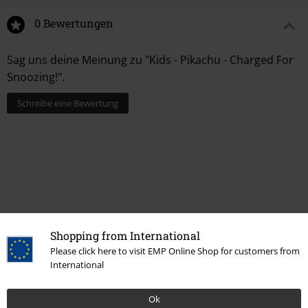
0 Bewertungen
Sag uns deine Meinung zu "Kids - Pikachu - Charged For
Snoozing!".
Schreibe eine Bewertung
Shopping from International
Please click here to visit EMP Online Shop for customers from
Zuletzt angesehene Artikel
International
Ok