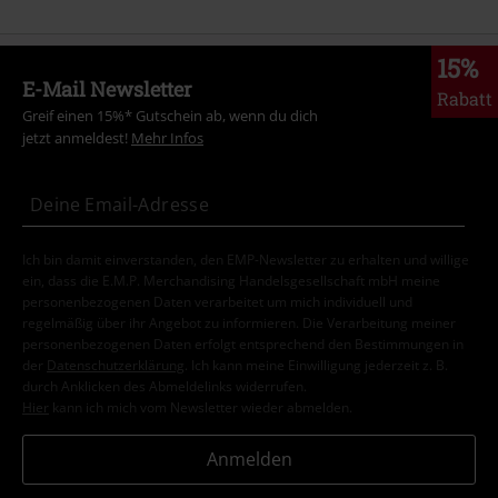
15%
E-Mail Newsletter
Rabatt
Greif einen 15%* Gutschein ab, wenn du dich
jetzt anmeldest!
Mehr Infos
Ich bin damit einverstanden, den EMP-Newsletter zu erhalten und willige
ein, dass die E.M.P. Merchandising Handelsgesellschaft mbH meine
personenbezogenen Daten verarbeitet um mich individuell und
regelmäßig über ihr Angebot zu informieren. Die Verarbeitung meiner
personenbezogenen Daten erfolgt entsprechend den Bestimmungen in
der
Datenschutzerklärung
. Ich kann meine Einwilligung jederzeit z. B.
durch Anklicken des Abmeldelinks widerrufen.
Hier
kann ich mich vom Newsletter wieder abmelden.
Anmelden