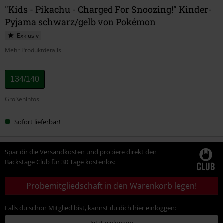
"Kids - Pikachu - Charged For Snoozing!" Kinder-
Pyjama schwarz/gelb von Pokémon
Exklusiv
Mehr Produktdetails
Wähle
134/140
deine
Größeninfos
Größe
Sofort lieferbar!
Spar dir die Versandkosten und probiere direkt den
Backstage Club für 30 Tage kostenlos:
Probemitgliedschaft in den Warenkorb legen!
Falls du schon Mitglied bist, kannst du dich hier einloggen:
Jetzt einloggen