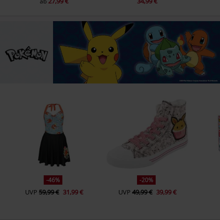
27,99 €
34,99 €
ab
-46%
-20%
UVP
59,99 €
31,99 €
UVP
49,99 €
39,99 €