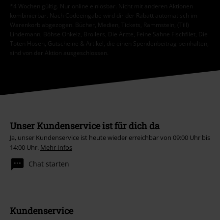
*4 Wochen gültig. Nur online einlösbar. Nicht mit anderen Aktionen
kombinierbar. Nach Codeeingabe wird dir der Rabatt automatisch im
Warenkorb abgezogen. Bücher, Medien, Tickets, Rammstein, (Till)
Lindemann, Böhse Onkelz, Broilers, Die Ärzte, Feine Sahne Fischfilet, Die
Toten Hosen, Gutscheine & Artikel, die einen Spendenbeitrag beinhalten,
sind von der Aktion ausgeschlossen.
Unser Kundenservice ist für dich da
Ja, unser Kundenservice ist heute wieder erreichbar von 09:00 Uhr bis
14:00 Uhr.
Mehr Infos
Chat starten
Kundenservice