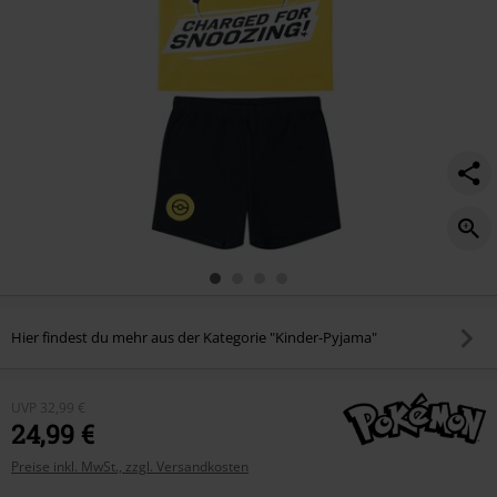
snoozing%21/542602.html
Hier findest du mehr aus der Kategorie "Kinder-Pyjama"
UVP
32,99 €
24,99 €
Preise inkl. MwSt., zzgl. Versandkosten