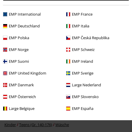
EMP International
EMP France
EMP Deutschland
EMP Italia
EMP Polska
EMP Česká Republika
UVP
32,99 €
24,99 €
EMP Norge
EMP Schweiz
EMP Suomi
EMP Ireland
Mehr Kategorien. Mehr Möglichkeiten.
EMP United Kingdom
EMP Sverige
Sale %
Kids
Kinderkleidung
EMP Danmark
Large Nederland
Sale %
Gaming
EMP Österreich
EMP Slovensko
Sale %
Männer
Bekleidung
Large Belgique
EMP España
Kinder
Teens (Gr. 140-176)
Pyjamas
Kinder
Teens (Gr. 140-176)
Wäsche