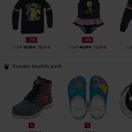
Erscheinungsdatum
14.04.2023
Geschlecht
Kinder
Charakter
Pikachu
Obermarke
Nintendo
-25%
-68%
UVP
39,99 €
29,99 €
UVP
44,99 €
13,99 €
UV
Kunden kauften auch
%
%