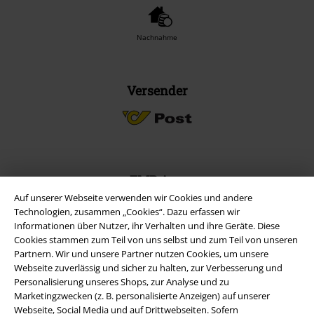
Nachnahme
Versender
EMP App
Lade dir jetzt kostenlos unsere neue EMP App runter und genieße
Auf unserer Webseite verwenden wir Cookies und andere
die vielen neuen Funktionen und Vorteile!
Technologien, zusammen „Cookies“. Dazu erfassen wir
Informationen über Nutzer, ihr Verhalten und ihre Geräte. Diese
Cookies stammen zum Teil von uns selbst und zum Teil von unseren
Partnern. Wir und unsere Partner nutzen Cookies, um unsere
Webseite zuverlässig und sicher zu halten, zur Verbesserung und
Personalisierung unseres Shops, zur Analyse und zu
Marketingzwecken (z. B. personalisierte Anzeigen) auf unserer
A Warner Music Group Company
Webseite, Social Media und auf Drittwebseiten. Sofern