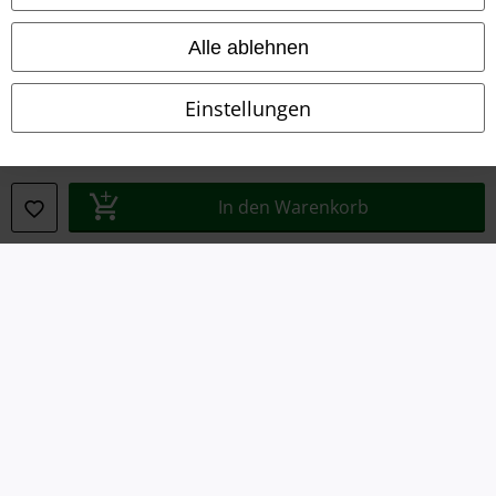
Konformitätserklärung
Alle ablehnen
Information zur Barrierefreiheit
Einstellungen
Cookie-Einstellungen
Vertrag widerrufen
In den Warenkorb
Alle Preise inkl. gesetzlicher Mehrwertsteuer, zzgl.
Versandkosten
© 1986-2026 E.M.P. Merchandising HGmbH
EMP Online Shops
EMP International
EMP France