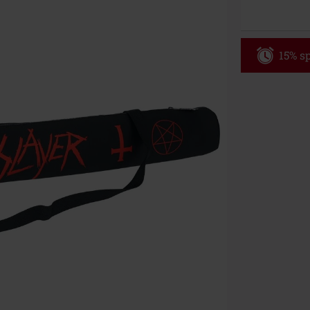
15% sp
Code
AF
Nur Gültig am 
Nur Online. Mi
Nach Codeeing
Nicht mit and
Bücher, Medien
Die Toten Hose