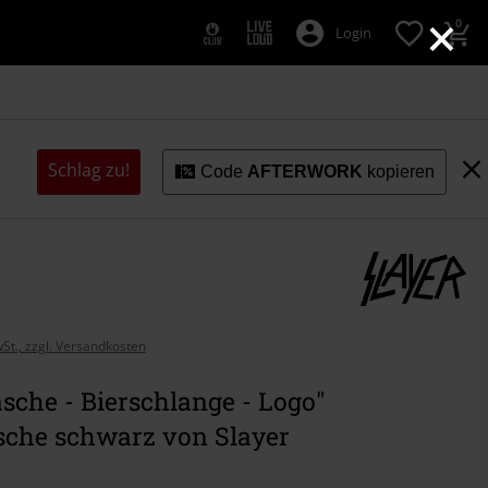
×
0
Login
Schlag zu!
Code
AFTERWORK
kopieren
wSt., zzgl. Versandkosten
sche - Bierschlange - Logo"
sche schwarz von Slayer