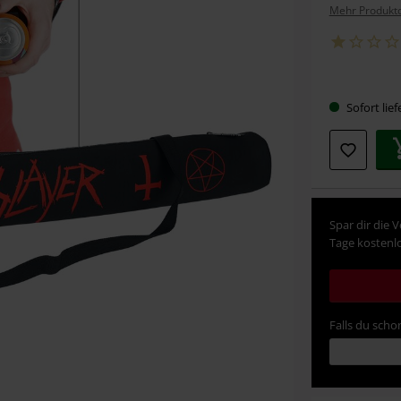
Mehr Produktd
Wähle
Sofort lief
deine
Größe
Spar dir die 
Tage kostenlo
Falls du schon