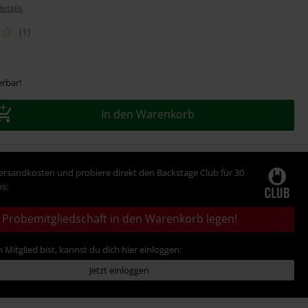
etails
(1)
erbar!
In den Warenkorb
Versandkosten und probiere direkt den Backstage Club für 30
s:
Probemitgliedschaft in den Warenkorb legen!
 Mitglied bist, kannst du dich hier einloggen:
Jetzt einloggen