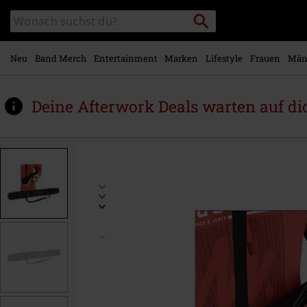
Zum
Packstation
Katalog
Hauptinhalt
suchen
durchsuchen
springen
Neu
Band Merch
Entertainment
Marken
Lifestyle
Frauen
Män
Deine Afterwork Deals warten auf di
https://www.emp.at/p/k%C3%BChltasche-
-
-
bierschlange-
-
-
logo/580105St.html