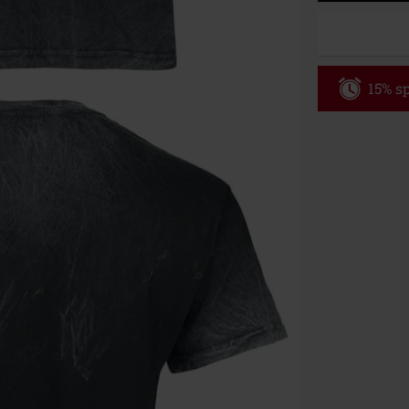
15% sp
Code
WE
Gültig bis zu
Nur Online. Mi
Nach Codeeing
Nicht mit and
Bücher, Medien
Die Toten Hose