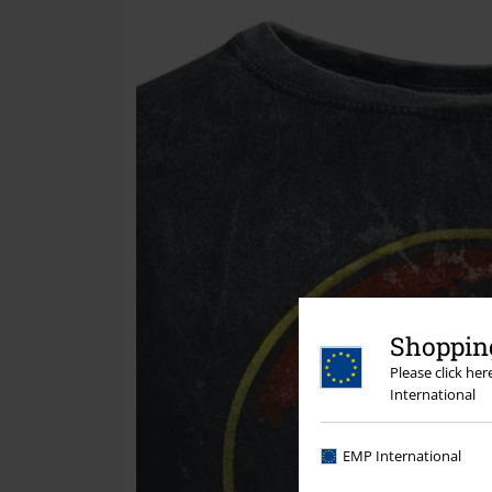
Shopping
Please click he
International
EMP International