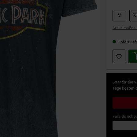
Wähle
M
X
deine
Artikelmaße u
Größe
Sofort lief
Spar dir die 
Tage kostenlo
Falls du schon