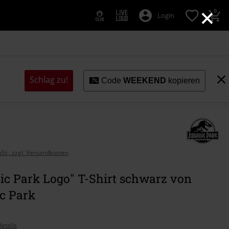
×
0
Login
Schlag zu!
Code
WEEKEND
kopieren
wSt., zzgl. Versandkosten
ic Park Logo" T-Shirt schwarz von
c Park
etails