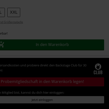
L
XXL
nd Größentabelle
erbar!
In den Warenkorb
Versandkosten und probiere direkt den Backstage Club für 30
s:
Probemitgliedschaft in den Warenkorb legen!
 Mitglied bist, kannst du dich hier einloggen:
Jetzt einloggen