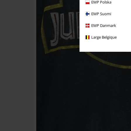
EMP Polska
EMP Suomi
EMP Danmark
Large Belgique