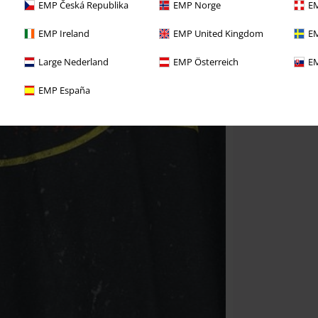
EMP Česká Republika
EMP Norge
EM
EMP Ireland
EMP United Kingdom
EM
Large Nederland
EMP Österreich
EM
EMP España