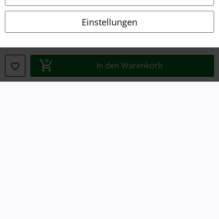
Datenschutz
Einstellungen
Entsorgung und Umweltschutz
Konformitätserklärung
In den Warenkorb
Information zur Barrierefreiheit
Cookie-Einstellungen
Vertrag widerrufen
Alle Preise inkl. gesetzlicher Mehrwertsteuer, zzgl.
Versandkosten
© 1986-2026 E.M.P. Merchandising HGmbH
EMP Online Shops