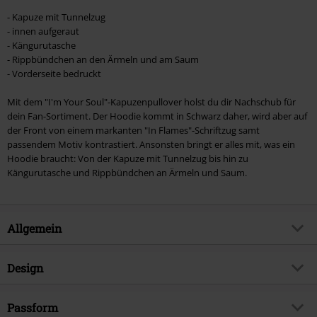
- Kapuze mit Tunnelzug
- innen aufgeraut
- Kängurutasche
- Rippbündchen an den Ärmeln und am Saum
- Vorderseite bedruckt
Mit dem "I'm Your Soul"-Kapuzenpullover holst du dir Nachschub für
dein Fan-Sortiment. Der Hoodie kommt in Schwarz daher, wird aber auf
der Front von einem markanten "In Flames"-Schriftzug samt
passendem Motiv kontrastiert. Ansonsten bringt er alles mit, was ein
Hoodie braucht: Von der Kapuze mit Tunnelzug bis hin zu
Kängurutasche und Rippbündchen an Ärmeln und Saum.
Allgemein
Artikelnummer:
516452
Design
Titel
I´m Your Soul
Produkt-Typ
Kapuzenpullover
Musikgenre
Passform
Melodic Death Metal