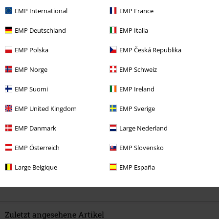
edler erwartet.
EMP International
EMP France
EMP Deutschland
EMP Italia
Qualität
EMP Polska
EMP Česká Republika
3
Design
EMP Norge
EMP Schweiz
4
Verifizierte Rezension
EMP Suomi
EMP Ireland
War diese Bewertung hilfreich für dich?
EMP United Kingdom
EMP Sverige
EMP Danmark
Large Nederland
EMP Österreich
EMP Slovensko
Kommentieren
Large Belgique
EMP España
1 Kommentar
Michael W.
Geschrieben am: Dienstag, 15.10.2024 12:59:37
Mich würde interessieren, ob der Hoodie von Gildan oder
Zuletzt angesehene Artikel
Fruit of the Loom ist. Da steht nämlich nichts darüber.