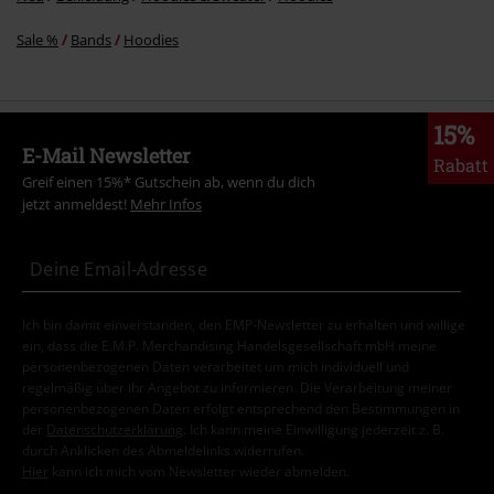
Sale %
Bands
Hoodies
15%
E-Mail Newsletter
Rabatt
Greif einen 15%* Gutschein ab, wenn du dich
jetzt anmeldest!
Mehr Infos
Ich bin damit einverstanden, den EMP-Newsletter zu erhalten und willige
ein, dass die E.M.P. Merchandising Handelsgesellschaft mbH meine
personenbezogenen Daten verarbeitet um mich individuell und
regelmäßig über ihr Angebot zu informieren. Die Verarbeitung meiner
personenbezogenen Daten erfolgt entsprechend den Bestimmungen in
der
Datenschutzerklärung
. Ich kann meine Einwilligung jederzeit z. B.
durch Anklicken des Abmeldelinks widerrufen.
Hier
kann ich mich vom Newsletter wieder abmelden.