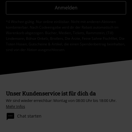
Anmelden
*4 Wochen gültig. Nur online einlösbar. Nicht mit anderen Aktionen
kombinierbar. Nach Codeeingabe wird dir der Rabatt automatisch im
Warenkorb abgezogen. Bücher, Medien, Tickets, Rammstein, (Till)
Lindemann, Böhse Onkelz, Broilers, Die Ärzte, Feine Sahne Fischfilet, Die
Toten Hosen, Gutscheine & Artikel, die einen Spendenbeitrag beinhalten,
sind von der Aktion ausgeschlossen.
Unser Kundenservice ist für dich da
Wir sind wieder erreichbar: Montag von 08:00 Uhr bis 18:00 Uhr.
Mehr Infos
Chat starten