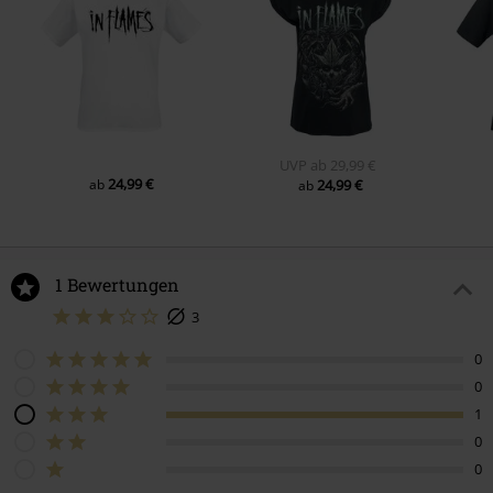
UVP
ab
29,99 €
24,99 €
ab
24,99 €
ab
1 Bewertungen
3
0
0
1
0
0