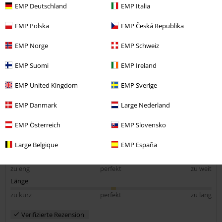
Körpergröße in Meter: 1.70
EMP Deutschland
EMP Italia
Gekaufte Größe: L
EMP Polska
EMP Česká Republika
Kommentar jetzt abschicken!
Steht meinem Schatz super gut :-)
Steht meinem Schatz super gut :-)
EMP Norge
EMP Schweiz
EMP Suomi
EMP Ireland
EMP United Kingdom
EMP Sverige
EMP Danmark
Large Nederland
Qualität
5
Design
EMP Österreich
EMP Slovensko
5
Passform
Large Belgique
EMP España
5
Weite
zu eng
perfekt
zu weit
Länge
zu kurz
perfekt
zu lang
Verifizierte Rezension