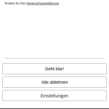
findest du hier
Datenschutzerklärung
.
Entsorgung und Umweltschutz
Konformitätserklärung
Information zur Barrierefreiheit
Cookie-Einstellungen
Vertrag widerrufen
Alle Preise inkl. gesetzlicher Mehrwertsteuer, zzgl.
Versandkosten
Geht klar!
© 1986-2026 E.M.P. Merchandising HGmbH
Alle ablehnen
Einstellungen
EMP Online Shops
EMP International