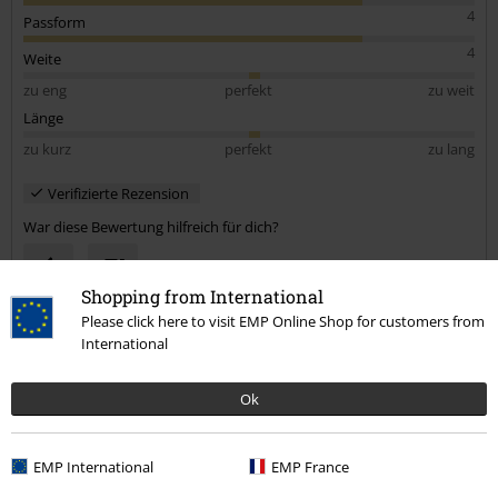
4
Passform
4
Weite
zu eng
perfekt
zu weit
Länge
zu kurz
perfekt
zu lang
Verifizierte Rezension
War diese Bewertung hilfreich für dich?
Shopping from International
Please click here to visit EMP Online Shop for customers from
Kommentieren
International
Ok
Vera Karin R.
26 Bewertungen
EMP International
EMP France
Geschrieben am: Donnerstag, 15.04.2021