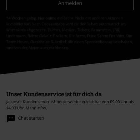
Anmelden
*4 Wochen gültig. Nur online einlösbar. Nicht mit anderen Aktionen
kombinierbar. Nach Codeeingabe wird dir der Rabatt automatisch im
Warenkorb abgezogen. Bücher, Medien, Tickets, Rammstein, (Till)
Lindemann, Böhse Onkelz, Broilers, Die Ärzte, Feine Sahne Fischfilet, Die
Toten Hosen, Gutscheine & Artikel, die einen Spendenbeitrag beinhalten,
sind von der Aktion ausgeschlossen.
Unser Kundenservice ist für dich da
Ja, unser Kundenservice ist heute wieder erreichbar von 09:00 Uhr bis
14:00 Uhr.
Mehr Infos
Chat starten