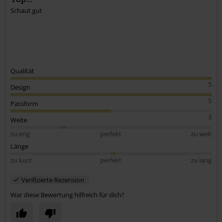
Schaut gut
Qualität
5
Design
5
Passform
3
Weite
zu eng
perfekt
zu weit
Länge
zu kurz
perfekt
zu lang
Verifizierte Rezension
War diese Bewertung hilfreich für dich?