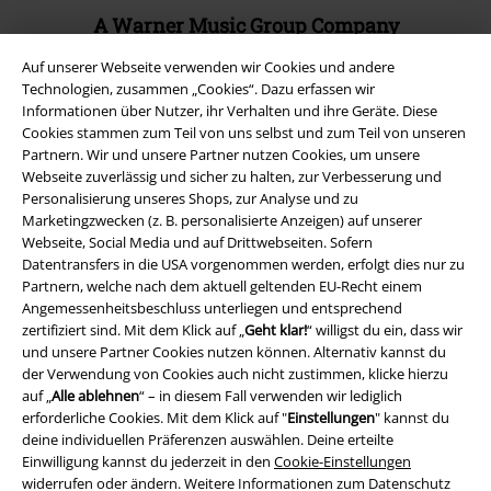
A Warner Music Group Company
Auf unserer Webseite verwenden wir Cookies und andere
Technologien, zusammen „Cookies“. Dazu erfassen wir
Informationen über Nutzer, ihr Verhalten und ihre Geräte. Diese
Cookies stammen zum Teil von uns selbst und zum Teil von unseren
Partnern. Wir und unsere Partner nutzen Cookies, um unsere
Webseite zuverlässig und sicher zu halten, zur Verbesserung und
Personalisierung unseres Shops, zur Analyse und zu
Marketingzwecken (z. B. personalisierte Anzeigen) auf unserer
Webseite, Social Media und auf Drittwebseiten. Sofern
Datentransfers in die USA vorgenommen werden, erfolgt dies nur zu
Partnern, welche nach dem aktuell geltenden EU-Recht einem
Angemessenheitsbeschluss unterliegen und entsprechend
zertifiziert sind. Mit dem Klick auf „
Geht klar!
“ willigst du ein, dass wir
Rechtliches
und unsere Partner Cookies nutzen können. Alternativ kannst du
der Verwendung von Cookies auch nicht zustimmen, klicke hierzu
AGB
auf „
Alle ablehnen
“ – in diesem Fall verwenden wir lediglich
erforderliche Cookies. Mit dem Klick auf "
Einstellungen
" kannst du
Impressum
deine individuellen Präferenzen auswählen. Deine erteilte
Einwilligung kannst du jederzeit in den
Cookie-Einstellungen
Datenschutz
widerrufen oder ändern. Weitere Informationen zum Datenschutz