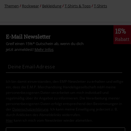
Themen
Rockwear
Bekleidung
T-Shirts & Tops
T-Shirts
15%
E-Mail Newsletter
Rabatt
Greif einen 15%* Gutschein ab, wenn du dich
jetzt anmeldest!
Mehr Infos
Ich bin damit einverstanden, den EMP-Newsletter zu erhalten und willige
ein, dass die E.M.P. Merchandising Handelsgesellschaft mbH meine
personenbezogenen Daten verarbeitet um mich individuell und
regelmäßig über ihr Angebot zu informieren. Die Verarbeitung meiner
personenbezogenen Daten erfolgt entsprechend den Bestimmungen in
der
Datenschutzerklärung
. Ich kann meine Einwilligung jederzeit z. B.
durch Anklicken des Abmeldelinks widerrufen.
Hier
kann ich mich vom Newsletter wieder abmelden.