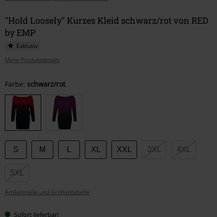
"Hold Loosely" Kurzes Kleid schwarz/rot von RED
by EMP
Exklusiv
Mehr Produktdetails
Wähle
Farbe:
schwarz/rot
deine
Größe
S
M
L
XL
XXL
3XL
4XL
5XL
Artikelmaße und Größentabelle
Sofort lieferbar!