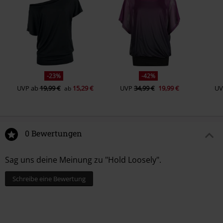
-23%
-42%
UVP
ab
19,99 €
15,29 €
UVP
34,99 €
19,99 €
UV
ab
0 Bewertungen
Sag uns deine Meinung zu "Hold Loosely".
Schreibe eine Bewertung