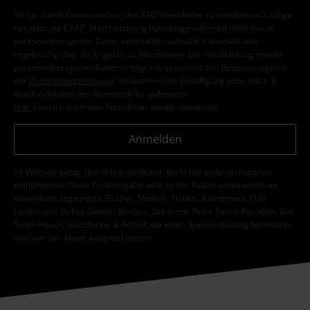
Ich bin damit einverstanden, den EMP-Newsletter zu erhalten und willige
ein, dass die E.M.P. Merchandising Handelsgesellschaft mbH meine
personenbezogenen Daten verarbeitet um mich individuell und
regelmäßig über ihr Angebot zu informieren. Die Verarbeitung meiner
personenbezogenen Daten erfolgt entsprechend den Bestimmungen in
der
Datenschutzerklärung
. Ich kann meine Einwilligung jederzeit z. B.
durch Anklicken des Abmeldelinks widerrufen.
Hier
kann ich mich vom Newsletter wieder abmelden.
Anmelden
*4 Wochen gültig. Nur online einlösbar. Nicht mit anderen Aktionen
kombinierbar. Nach Codeeingabe wird dir der Rabatt automatisch im
Warenkorb abgezogen. Bücher, Medien, Tickets, Rammstein, (Till)
Lindemann, Böhse Onkelz, Broilers, Die Ärzte, Feine Sahne Fischfilet, Die
Toten Hosen, Gutscheine & Artikel, die einen Spendenbeitrag beinhalten,
sind von der Aktion ausgeschlossen.