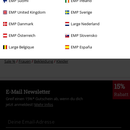
EMP Suomi
EMP Ireland
Mehr Kategorien. Mehr Möglichkeiten.
EMP United Kingdom
EMP Sverige
Frauen
Bekleidung
Kleider
Kurze Kleider
EMP Danmark
Large Nederland
Neu
Bekleidung
Kleider
EMP Österreich
EMP Slovensko
Frauen
Exklusiv bei EMP
Large Belgique
EMP España
Frauen
Brands by EMP
Sale %
Frauen
Bekleidung
Kleider
15%
E-Mail Newsletter
Rabatt
Greif einen 15%* Gutschein ab, wenn du dich
jetzt anmeldest!
Mehr Infos