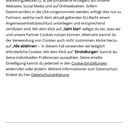
Marketingzwecken (z. B. personalisierte Anzeigen) auf unserer
Webseite, Social Media und auf Drittwebseiten. Sofern
Datentransfers in die USA vorgenommen werden, erfolgt dies nur zu
Rechtliches
Partnern, welche nach dem aktuell geltenden EU-Recht einem
Angemessenheitsbeschluss unterliegen und entsprechend
AGB
zertifiziert sind. Mit dem Klick auf „
Geht klar!
“ willigst du ein, dass wir
und unsere Partner Cookies nutzen können. Alternativ kannst du
Impressum
der Verwendung von Cookies auch nicht zustimmen, klicke hierzu
auf „
Alle ablehnen
“ – in diesem Fall verwenden wir lediglich
erforderliche Cookies. Mit dem Klick auf "
Einstellungen
" kannst du
Datenschutz
deine individuellen Präferenzen auswählen. Deine erteilte
Einwilligung kannst du jederzeit in den
Cookie-Einstellungen
Entsorgung und Umweltschutz
widerrufen oder ändern. Weitere Informationen zum Datenschutz
findest du hier
Datenschutzerklärung
.
Konformitätserklärung
Information zur Barrierefreiheit
Cookie-Einstellungen
Vertrag widerrufen