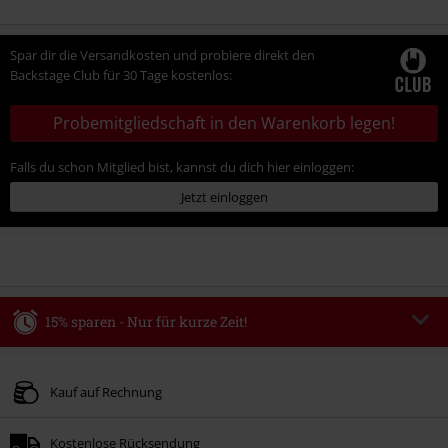
Spar dir die Versandkosten und probiere direkt den
Backstage Club für 30 Tage kostenlos:
Probemitgliedschaft in den Warenkorb legen!
Falls du schon Mitglied bist, kannst du dich hier einloggen:
Jetzt einloggen
15% sparen - Nur für kurze Zeit!
Code
WEEKEND
Code kopieren
Gültig bis zum 09.08.2026
Kauf auf Rechnung
Nur Online. Mindestbestellwert 49.99€.
Kostenlose Rücksendung