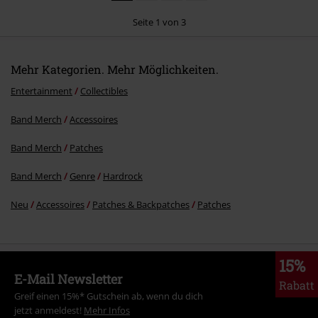
Seite 1 von 3
Mehr Kategorien. Mehr Möglichkeiten.
Kommentar jetzt abschicken!
Entertainment
Collectibles
Band Merch
Accessoires
Band Merch
Patches
Band Merch
Genre
Hardrock
Neu
Accessoires
Patches & Backpatches
Patches
15%
E-Mail Newsletter
Rabatt
Greif einen 15%* Gutschein ab, wenn du dich
jetzt anmeldest!
Mehr Infos