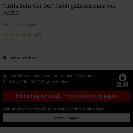
"Hells Bells Cut-Out" Patch gelb/schwarz von
AC/DC
Mehr Produktdetails
(12)
Wähle
Sofort lieferbar!
deine
Größe
Spar dir die Versandkosten und probiere direkt den
Backstage Club für 30 Tage kostenlos:
Probemitgliedschaft in den Warenkorb legen!
Falls du schon Mitglied bist, kannst du dich hier einloggen:
Jetzt einloggen