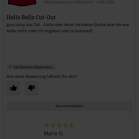
Geschrieben am: Mittwoch, 14.08.2024
Hells Bells Cut-Out
ganz okay das Teil ,- hätte aber lieber die kleine Glocke aber die war
Kommentar jetzt abschicken!
leider nicht mehr im Angebot oder ausverkauft
Verifizierte Rezension
War diese Bewertung hilfreich für dich?
Kommentieren
Mario O.