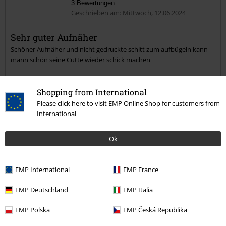
3 Bewertungen
Geschrieben am: Mittwoch, 12.06.2024
Sehr guter Aufnäher
Schöner Aufnäher und nicht gedruckte schitt zum aufbügeln kann
Kommentar jetzt abschicken!
mann schön seine Cutte wieder schick machen
Shopping from International
Please click here to visit EMP Online Shop for customers from
International
War diese Bewertung hilfreich für dich?
Ok
Kommentieren
EMP International
EMP France
EMP Deutschland
EMP Italia
EMP Polska
EMP Česká Republika
Volker S.
35 Bewertungen