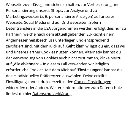
Webseite zuverlässig und sicher zu halten, zur Verbesserung und
Personalisierung unseres Shops, zur Analyse und zu
Marketingzwecken (z. B. personalisierte Anzeigen) auf unserer
Webseite, Social Media und auf Drittwebseiten. Sofern
Datentransfers in die USA vorgenommen werden, erfolgt dies nur zu
Partnern, welche nach dem aktuell geltenden EU-Recht einem
Rechtliches
Angemessenheitsbeschluss unterliegen und entsprechend
zertifiziert sind. Mit dem Klick auf „
Geht klar!
“ willigst du ein, dass wir
AGB
und unsere Partner Cookies nutzen können. Alternativ kannst du
der Verwendung von Cookies auch nicht zustimmen, klicke hierzu
Impressum
auf „
Alle ablehnen
“ – in diesem Fall verwenden wir lediglich
erforderliche Cookies. Mit dem Klick auf "
Einstellungen
" kannst du
deine individuellen Präferenzen auswählen. Deine erteilte
Datenschutz
Einwilligung kannst du jederzeit in den
Cookie-Einstellungen
widerrufen oder ändern. Weitere Informationen zum Datenschutz
Entsorgung und Umweltschutz
findest du hier
Datenschutzerklärung
.
Konformitätserklärung
Information zur Barrierefreiheit
Cookie-Einstellungen