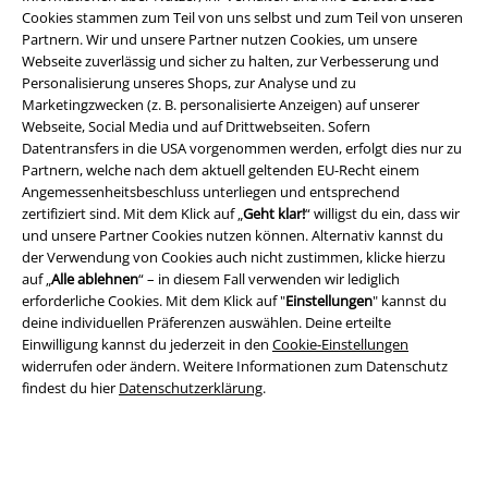
Cookies stammen zum Teil von uns selbst und zum Teil von unseren
Partnern. Wir und unsere Partner nutzen Cookies, um unsere
Webseite zuverlässig und sicher zu halten, zur Verbesserung und
Personalisierung unseres Shops, zur Analyse und zu
Marketingzwecken (z. B. personalisierte Anzeigen) auf unserer
Rechtliches
Webseite, Social Media und auf Drittwebseiten. Sofern
Datentransfers in die USA vorgenommen werden, erfolgt dies nur zu
AGB
Partnern, welche nach dem aktuell geltenden EU-Recht einem
Angemessenheitsbeschluss unterliegen und entsprechend
zertifiziert sind. Mit dem Klick auf „
Geht klar!
“ willigst du ein, dass wir
Impressum
und unsere Partner Cookies nutzen können. Alternativ kannst du
der Verwendung von Cookies auch nicht zustimmen, klicke hierzu
Datenschutz
auf „
Alle ablehnen
“ – in diesem Fall verwenden wir lediglich
erforderliche Cookies. Mit dem Klick auf "
Einstellungen
" kannst du
Entsorgung und Umweltschutz
deine individuellen Präferenzen auswählen. Deine erteilte
Einwilligung kannst du jederzeit in den
Cookie-Einstellungen
Konformitätserklärung
widerrufen oder ändern. Weitere Informationen zum Datenschutz
findest du hier
Datenschutzerklärung
.
Information zur Barrierefreiheit
Cookie-Einstellungen