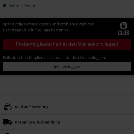
Wähle
Sofort lieferbar!
deine
Größe
Spar dir die Versandkosten und probiere direkt den
Backstage Club für 30 Tage kostenlos:
Probemitgliedschaft in den Warenkorb legen!
Falls du schon Mitglied bist, kannst du dich hier einloggen:
Jetzt einloggen
Kauf auf Rechnung
Kostenlose Rücksendung