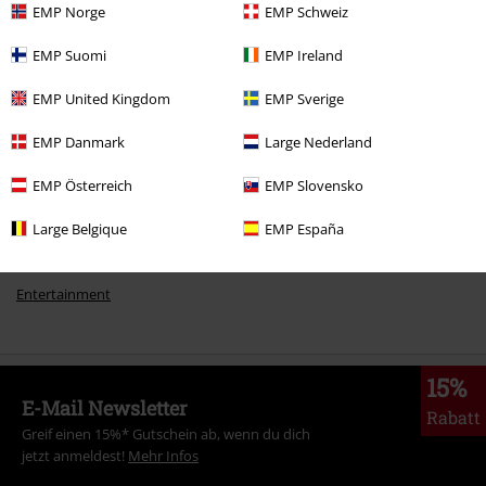
EMP Norge
EMP Schweiz
EMP Suomi
EMP Ireland
Mehr Kategorien. Mehr Möglichkeiten.
EMP United Kingdom
EMP Sverige
Neu
Bekleidung
Hoodies & Sweater
Hoodies
EMP Danmark
Large Nederland
Bekleidung
Hoodies & Sweater
Hoodies
EMP Österreich
EMP Slovensko
Kommentar jetzt abschicken!
Frauen
Bekleidung
Hoodies & Sweater
Pullover
Large Belgique
EMP España
Frauen
Bekleidung
Hoodies & Sweater
Hoodies
Entertainment
15%
E-Mail Newsletter
Rabatt
Greif einen 15%* Gutschein ab, wenn du dich
jetzt anmeldest!
Mehr Infos