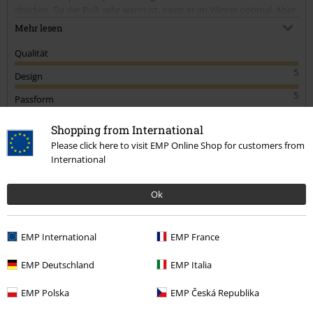
drücken. Da der Pulli sehr warm ist, passt er im Winter optimal. Aber
er ist eher oversized und nicht wie in der Beschreibung regulär.
Mehr lesen
Qualität
5
Design
5
Passform
5
Weite
Shopping from International
zu eng
perfekt
zu weit
Please click here to visit EMP Online Shop for customers from
International
Länge
zu kurz
perfekt
zu lang
Ok
Verifizierte Rezension
War diese Bewertung hilfreich für dich?
EMP International
EMP France
EMP Deutschland
EMP Italia
EMP Polska
EMP Česká Republika
Kommentieren