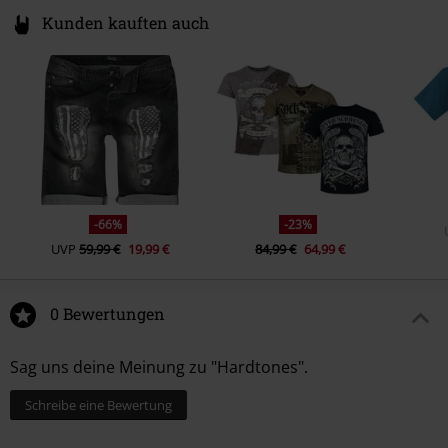
Kunden kauften auch
10.
Flesh From The Bone (feat. Samy Elbanna)
11.
Road Song II (feat. Nico Hartonen)
-66%
-23%
UVP
59,99 €
19,99 €
84,99 €
64,99 €
0 Bewertungen
Sag uns deine Meinung zu "Hardtones".
Schreibe eine Bewertung