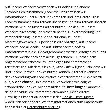
Auf unserer Webseite verwenden wir Cookies und andere
Technologien, zusammen „Cookies“. Dazu erfassen wir
Informationen über Nutzer, ihr Verhalten und ihre Geräte. Diese
Cookies stammen zum Teil von uns selbst und zum Teil von unseren
Partnern. Wir und unsere Partner nutzen Cookies, um unsere
Webseite zuverlässig und sicher zu halten, zur Verbesserung und
Personalisierung unseres Shops, zur Analyse und zu
Marketingzwecken (z. B. personalisierte Anzeigen) auf unserer
Rechtliches
Webseite, Social Media und auf Drittwebseiten. Sofern
Datentransfers in die USA vorgenommen werden, erfolgt dies nur zu
AGB
Partnern, welche nach dem aktuell geltenden EU-Recht einem
Angemessenheitsbeschluss unterliegen und entsprechend
Impressum
zertifiziert sind. Mit dem Klick auf „
Geht klar!
“ willigst du ein, dass wir
und unsere Partner Cookies nutzen können. Alternativ kannst du
der Verwendung von Cookies auch nicht zustimmen, klicke hierzu
Datenschutz
auf „
Alle ablehnen
“ – in diesem Fall verwenden wir lediglich
erforderliche Cookies. Mit dem Klick auf "
Einstellungen
" kannst du
Entsorgung und Umweltschutz
deine individuellen Präferenzen auswählen. Deine erteilte
Einwilligung kannst du jederzeit in den
Cookie-Einstellungen
Konformitätserklärung
widerrufen oder ändern. Weitere Informationen zum Datenschutz
findest du hier
Datenschutzerklärung
.
Information zur Barrierefreiheit