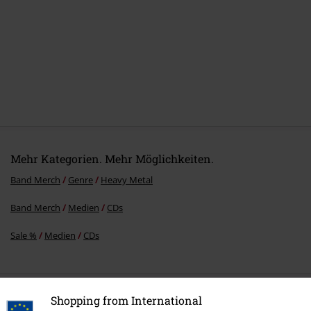
Mehr Kategorien. Mehr Möglichkeiten.
Band Merch
Genre
Heavy Metal
Band Merch
Medien
CDs
Sale %
Medien
CDs
15%
Shopping from International
E-Mail Newsletter