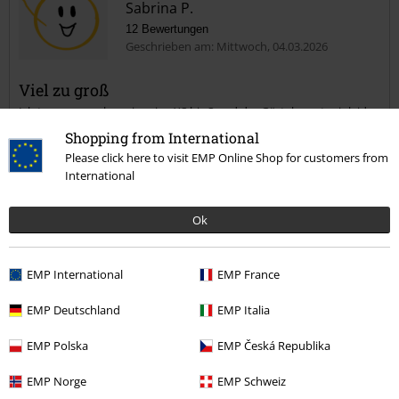
Sabrina P.
12 Bewertungen
Geschrieben am: Mittwoch, 04.03.2026
Viel zu groß
Ich trage normalerweise eine XS bis S und der Gürtel passt mir leider
gar nicht. Ich kann beide Arme mit hindurch stecken. Schade, wäre
Shopping from International
sonst hübsch.
Please click here to visit EMP Online Shop for customers from
International
Ok
Verifizierte Rezension
War diese Bewertung hilfreich für dich?
EMP International
EMP France
EMP Deutschland
EMP Italia
Kommentieren
EMP Polska
EMP Česká Republika
EMP Norge
EMP Schweiz