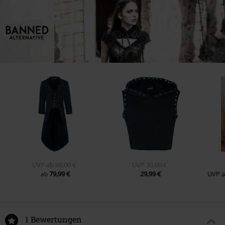
UVP
ab
80,00 €
UVP
30,00 €
79,99 €
29,99 €
UVP
ab
1 Bewertungen