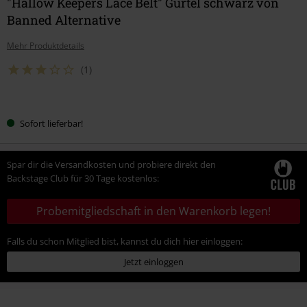
"Hallow Keepers Lace Belt" Gürtel schwarz von
Banned Alternative
Mehr Produktdetails
(1)
Wähle
Sofort lieferbar!
deine
Größe
Spar dir die Versandkosten und probiere direkt den
Backstage Club für 30 Tage kostenlos:
Probemitgliedschaft in den Warenkorb legen!
Falls du schon Mitglied bist, kannst du dich hier einloggen:
Jetzt einloggen