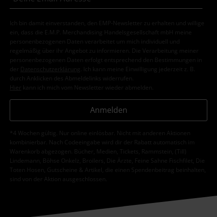
Ich bin damit einverstanden, den EMP-Newsletter zu erhalten und willige
ein, dass die E.M.P. Merchandising Handelsgesellschaft mbH meine
personenbezogenen Daten verarbeitet um mich individuell und
regelmäßig über ihr Angebot zu informieren. Die Verarbeitung meiner
personenbezogenen Daten erfolgt entsprechend den Bestimmungen in
der
Datenschutzerklärung
. Ich kann meine Einwilligung jederzeit z. B.
durch Anklicken des Abmeldelinks widerrufen.
Hier
kann ich mich vom Newsletter wieder abmelden.
Anmelden
*4 Wochen gültig. Nur online einlösbar. Nicht mit anderen Aktionen
kombinierbar. Nach Codeeingabe wird dir der Rabatt automatisch im
Warenkorb abgezogen. Bücher, Medien, Tickets, Rammstein, (Till)
Lindemann, Böhse Onkelz, Broilers, Die Ärzte, Feine Sahne Fischfilet, Die
Toten Hosen, Gutscheine & Artikel, die einen Spendenbeitrag beinhalten,
sind von der Aktion ausgeschlossen.