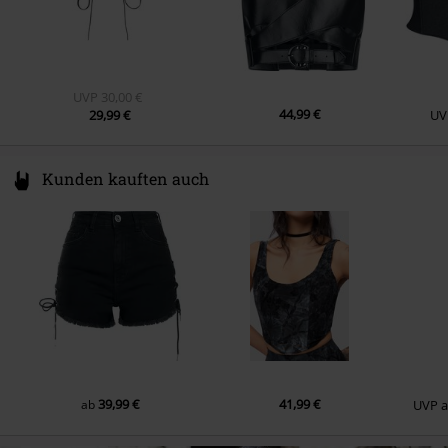
UVP
30,00 €
44,99 €
29,99 €
UV
Kunden kauften auch
39,99 €
41,99 €
ab
UVP