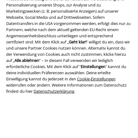
Personalisierung unseres Shops, zur Analyse und zu
Marketingzwecken (z. B. personalisierte Anzeigen) auf unserer
Webseite, Social Media und auf Drittwebseiten. Sofern
Datentransfers in die USA vorgenommen werden, erfolgt dies nur zu
Rechtliches
Partnern, welche nach dem aktuell geltenden EU-Recht einem
Angemessenheitsbeschluss unterliegen und entsprechend
AGB
zertifiziert sind. Mit dem Klick auf „
Geht klar!
“ willigst du ein, dass wir
und unsere Partner Cookies nutzen können. Alternativ kannst du
Impressum
der Verwendung von Cookies auch nicht zustimmen, klicke hierzu
auf „
Alle ablehnen
“ – in diesem Fall verwenden wir lediglich
Datenschutz
erforderliche Cookies. Mit dem Klick auf "
Einstellungen
" kannst du
deine individuellen Präferenzen auswählen. Deine erteilte
Entsorgung und Umweltschutz
Einwilligung kannst du jederzeit in den
Cookie-Einstellungen
widerrufen oder ändern. Weitere Informationen zum Datenschutz
findest du hier
Datenschutzerklärung
.
Konformitätserklärung
Information zur Barrierefreiheit
Cookie-Einstellungen
Vertrag widerrufen