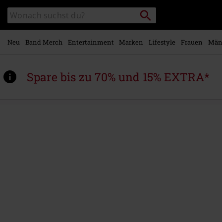
Zum
Packstation
Katalog
Hauptinhalt
suchen
durchsuchen
springen
Neu
Band Merch
Entertainment
Marken
Lifestyle
Frauen
Män
Spare bis zu 70% und 15% EXTRA*
https://www.emp.at/p/grizzly/587817St.html