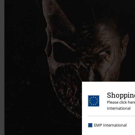
Shopping
Please click he
International
EMP International