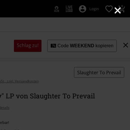
×
0
Login
Schlag zu!
Code
WEEKEND
kopieren
Slaughter To Prevail
wSt., zzgl. Versandkosten
y" LP von Slaughter To Prevail
etails
erbar!