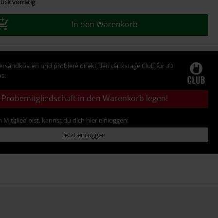
ück vorrätig
In den Warenkorb
Versandkosten und probiere direkt den Backstage Club für 30
s:
Probemitgliedschaft in den Warenkorb legen!
 Mitglied bist, kannst du dich hier einloggen:
Jetzt einloggen