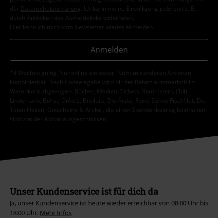
der
Datenschutzerklärung
. Ich kann meine Einwilligung jederzeit z. B.
durch Anklicken des Abmeldelinks widerrufen.
Hier
kann ich mich vom Newsletter wieder abmelden.
Anmelden
*4 Wochen gültig. Nur online einlösbar. Nicht mit anderen Aktionen
kombinierbar. Nach Codeeingabe wird dir der Rabatt automatisch im
Warenkorb abgezogen. Bücher, Medien, Tickets, Rammstein, (Till)
Lindemann, Böhse Onkelz, Broilers, Die Ärzte, Feine Sahne Fischfilet, Die
Toten Hosen, Gutscheine & Artikel, die einen Spendenbeitrag beinhalten,
sind von der Aktion ausgeschlossen.
Unser Kundenservice ist für dich da
Ja, unser Kundenservice ist heute wieder erreichbar von 08:00 Uhr bis
18:00 Uhr.
Mehr Infos