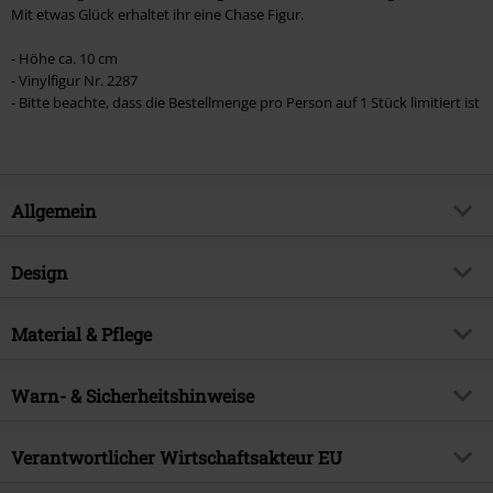
Mit etwas Glück erhaltet ihr eine Chase Figur.
- Höhe ca. 10 cm
- Vinylfigur Nr. 2287
- Bitte beachte, dass die Bestellmenge pro Person auf 1 Stück limitiert ist
Allgemein
Artikelnummer:
592126
Design
Titel
Gray - (Pop! Chase Edition
möglich!) Vinyl Figur 2287
Produkt-Typ
Funko Pop!
Material & Pflege
Produktthema
Fan-Merch, TV-Serien, Anime
Obermaterial
Polyvinylchlorid
Lizenz
offiziell lizenziertes Produkt
Warn- & Sicherheitshinweise
Entertainment License
Fairy Tail
Achtung: Nicht für Kinder unter 36 Monaten geeignet.
Verantwortlicher Wirtschaftsakteur EU
Erscheinungsdatum
27.03.2026
Erstickungsgefahr wegen verschluckbarer Kleinteile!