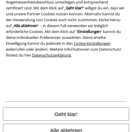
Angemessenheitsbeschluss unterliegen und entsprechend
zertifiziert sind. Mit dem Klick auf „
Geht klar!
“ willigst du ein, dass wir
Impressum
und unsere Partner Cookies nutzen können. Alternativ kannst du
der Verwendung von Cookies auch nicht zustimmen, klicke hierzu
Datenschutz
auf „
Alle ablehnen
“ – in diesem Fall verwenden wir lediglich
erforderliche Cookies. Mit dem Klick auf "
Einstellungen
" kannst du
Entsorgung und Umweltschutz
deine individuellen Präferenzen auswählen. Deine erteilte
Einwilligung kannst du jederzeit in den
Cookie-Einstellungen
widerrufen oder ändern. Weitere Informationen zum Datenschutz
Konformitätserklärung
findest du hier
Datenschutzerklärung
.
Information zur Barrierefreiheit
Cookie-Einstellungen
Vertrag widerrufen
Alle Preise inkl. gesetzlicher Mehrwertsteuer, zzgl.
Versandkosten
© 1986-2026 E.M.P. Merchandising HGmbH
Geht klar!
Alle ablehnen