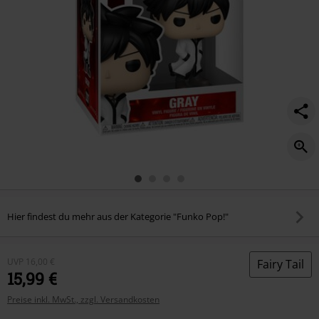
figur-
2287/592126St.html
Hier findest du mehr aus der Kategorie "Funko Pop!"
UVP
16,00 €
Fairy Tail
15,99 €
Preise inkl. MwSt., zzgl. Versandkosten