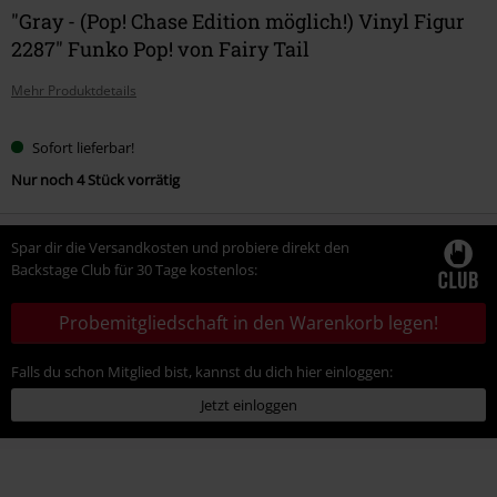
"Gray - (Pop! Chase Edition möglich!) Vinyl Figur
2287" Funko Pop! von Fairy Tail
Mehr Produktdetails
Sofort lieferbar!
Nur noch 4 Stück vorrätig
Spar dir die Versandkosten und probiere direkt den
Backstage Club für 30 Tage kostenlos:
Probemitgliedschaft in den Warenkorb legen!
Falls du schon Mitglied bist, kannst du dich hier einloggen:
Jetzt einloggen