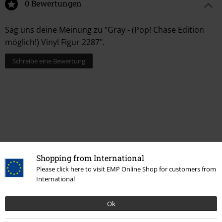
0 Bewertungen
Sag uns deine Meinung zu "Gray - (Pop! Chase Edition
möglich!) Vinyl Figur 2287".
Schreibe eine Bewertung
Shopping from International
Please click here to visit EMP Online Shop for customers from
International
Mehr Kategorien. Mehr Möglichkeiten.
Filme & Serien
Wohnen
Ok
Filme & Serien
Funko Pop!