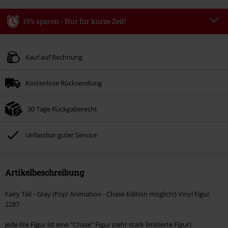
15% sparen - Nur für kurze Zeit!
Code
WEEKEND
Code kopieren
Gültig bis zum 09.08.2026
Kauf auf Rechnung
Nur Online. Mindestbestellwert 49.99€.
Kostenlose Rücksendung
Nach Codeeingabe wird dir der Rabatt automatisch am Ende der Bestellung
abgezogen.
30 Tage Rückgaberecht
Nicht mit anderen Aktionscodes kombinierbar. Von der Reduzierung
ausgeschlossen sind Bücher, Medien, Tickets, Rammstein, (Till) Lindemann,
Böhse Onkelz, Broilers, Die Ärzte, Die Toten Hosen, Metality, Gutscheine &
Unfassbar guter Service
Artikel, die einen Spendenbeitrag beinhalten.
Artikelbeschreibung
Fairy Tail - Gray (Pop! Animation - Chase Edition möglich!) Vinyl Figur
2287
Jede 6te Figur ist eine "Chase" Figur (sehr stark limitierte Figur)