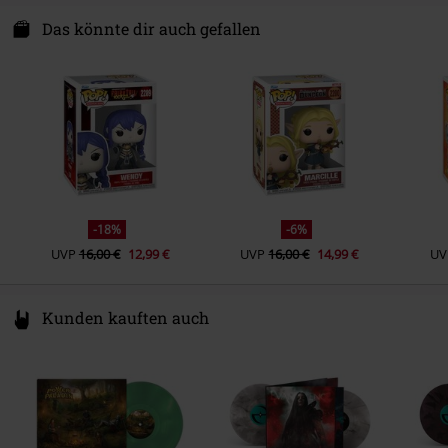
Funko EU, BV
Zuidplein 36
Das könnte dir auch gefallen
1077 XV Amsterdam
Netherlands
www.funko.com
-18%
-6%
UVP
16,00 €
12,99 €
UVP
16,00 €
14,99 €
UV
Kunden kauften auch