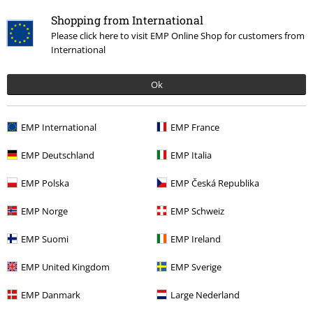
Shopping from International
Please click here to visit EMP Online Shop for customers from
International
Ok
19,99 €
EMP International
EMP France
EMP Deutschland
EMP Italia
Mehr Kategorien. Mehr Möglichkeiten.
EMP Polska
EMP Česká Republika
Markenkleidung
Bekleidung
T-Shirts & Tops
T-Shirts
EMP Norge
EMP Schweiz
Markenkleidung
Spiral
Bekleidung
T-Shirts & Tops
T-Shirts
EMP Suomi
EMP Ireland
Themen
Gothic
Bekleidung
T-Shirts & Tops
T-Shirts
EMP United Kingdom
EMP Sverige
Themen
Gothic
Gothic Männer
EMP Danmark
Large Nederland
Neu
Bekleidung
T-Shirts & Tops
T-shirts