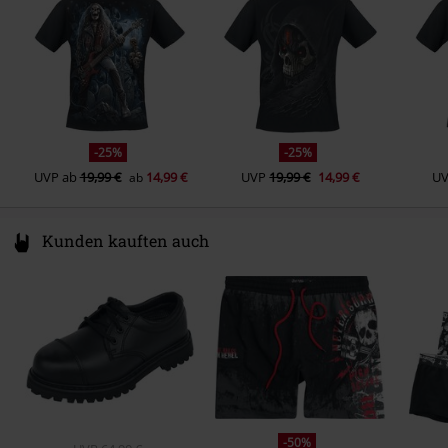
Hello@attitudeholland.nl
-25%
-25%
UVP
ab
19,99 €
14,99 €
UVP
19,99 €
14,99 €
U
ab
Kunden kauften auch
-50%