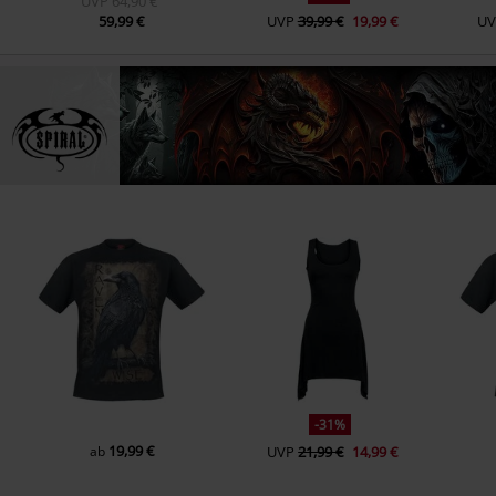
UVP
64,90 €
59,99 €
UVP
39,99 €
19,99 €
UV
-31%
19,99 €
ab
UVP
21,99 €
14,99 €