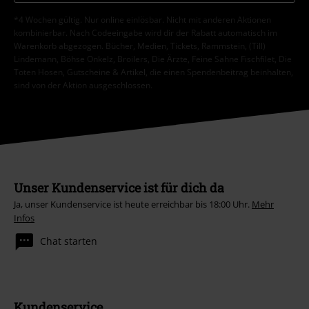
*4 Wochen gültig. Nur online einlösbar. Nicht mit anderen Aktionen
kombinierbar. Nach Codeeingabe wird dir der Rabatt automatisch im
Warenkorb abgezogen. Bücher, Medien, Tickets, Rammstein, (Till)
Lindemann, Böhse Onkelz, Broilers, Die Ärzte, Feine Sahne Fischfilet, Die
Toten Hosen, Gutscheine & Artikel, die einen Spendenbeitrag beinhalten,
sind von der Aktion ausgeschlossen.
Unser Kundenservice ist für dich da
Ja, unser Kundenservice ist heute erreichbar bis 18:00 Uhr.
Mehr
Infos
Chat starten
Kundenservice