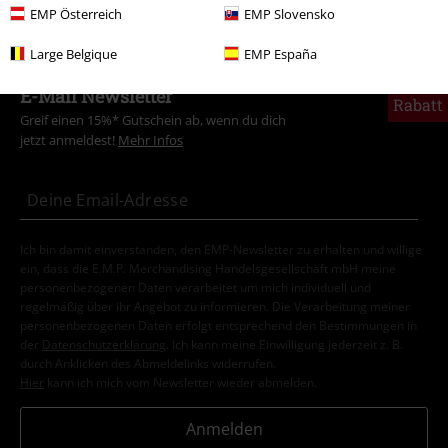
EMP Österreich
EMP Slovensko
Large Belgique
EMP España
15%
E-Mail Newsletter
Rabatt
Greif einen 15%* Gutschein ab, wenn du dich
jetzt anmeldest!
Mehr Infos
Ich bin damit einverstanden, den EMP-Newsletter zu erhalten und willige
ein, dass die E.M.P. Merchandising Handelsgesellschaft mbH meine
personenbezogenen Daten verarbeitet um mich individuell und
regelmäßig über ihr Angebot zu informieren. Die Verarbeitung meiner
personenbezogenen Daten erfolgt entsprechend den Bestimmungen in
der
Datenschutzerklärung
. Ich kann meine Einwilligung jederzeit z. B.
durch Anklicken des Abmeldelinks widerrufen.
Hier
kann ich mich vom Newsletter wieder abmelden.
Anmelden