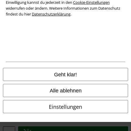
Entsorgung und Umweltschutz
Einwilligung kannst du jederzeit in den
Cookie-Einstellungen
widerrufen oder ändern. Weitere Informationen zum Datenschutz
findest du hier
Datenschutzerklärung
.
Konformitätserklärung
Information zur Barrierefreiheit
Cookie-Einstellungen
Vertrag widerrufen
Alle Preise inkl. gesetzlicher Mehrwertsteuer, zzgl.
Versandkosten
Geht klar!
© 1986-2026 E.M.P. Merchandising HGmbH
Alle ablehnen
Einstellungen
EMP Online Shops
EMP International
EMP France