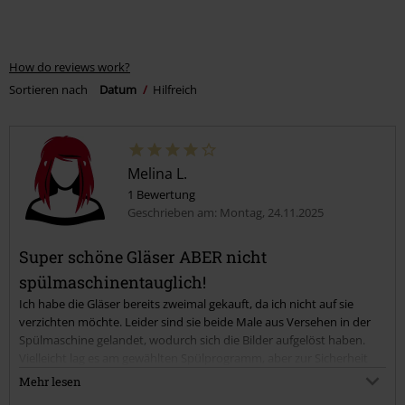
How do reviews work?
Sortieren nach
Datum
Hilfreich
Melina L.
1 Bewertung
Geschrieben am: Montag, 24.11.2025
Super schöne Gläser ABER nicht
spülmaschinentauglich!
Ich habe die Gläser bereits zweimal gekauft, da ich nicht auf sie
verzichten möchte. Leider sind sie beide Male aus Versehen in der
Spülmaschine gelandet, wodurch sich die Bilder aufgelöst haben.
Vielleicht lag es am gewählten Spülprogramm, aber zur Sicherheit
würde ich empfehlen, sie von Hand zu spülen, damit man länger
Mehr lesen
etwas von den Bildern hat.