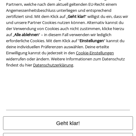
AGB
Partnern, welche nach dem aktuell geltenden EU-Recht einem
Angemessenheitsbeschluss unterliegen und entsprechend
zertifiziert sind. Mit dem Klick auf „
Geht klar!
“ willigst du ein, dass wir
Impressum
und unsere Partner Cookies nutzen können. Alternativ kannst du
der Verwendung von Cookies auch nicht zustimmen, klicke hierzu
Datenschutz
auf „
Alle ablehnen
“ – in diesem Fall verwenden wir lediglich
erforderliche Cookies. Mit dem Klick auf "
Einstellungen
" kannst du
Entsorgung und Umweltschutz
deine individuellen Präferenzen auswählen. Deine erteilte
Einwilligung kannst du jederzeit in den
Cookie-Einstellungen
Konformitätserklärung
widerrufen oder ändern. Weitere Informationen zum Datenschutz
findest du hier
Datenschutzerklärung
.
Information zur Barrierefreiheit
Cookie-Einstellungen
Vertrag widerrufen
Alle Preise inkl. gesetzlicher Mehrwertsteuer, zzgl.
Versandkosten
© 1986-2026 E.M.P. Merchandising HGmbH
Geht klar!