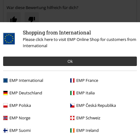
War diese Bewertung hilfreich für dich?
Shopping from International
Kommentieren
Please click here to visit EMP Online Shop for customers from
International
Ok
15%
E-Mail Newsletter
Rabatt
EMP International
EMP France
Greif einen 15%* Gutschein ab, wenn du dich
jetzt anmeldest!
Mehr Infos
EMP Deutschland
EMP Italia
Kommentar jetzt abschicken!
EMP Polska
EMP Česká Republika
EMP Norge
EMP Schweiz
Ich bin damit einverstanden, den EMP-Newsletter zu erhalten und willige
ein, dass die E.M.P. Merchandising Handelsgesellschaft mbH meine
EMP Suomi
EMP Ireland
personenbezogenen Daten verarbeitet um mich individuell und
regelmäßig über ihr Angebot zu informieren. Die Verarbeitung meiner