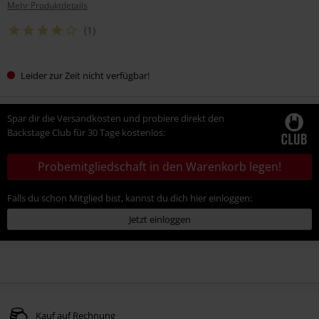
Mehr Produktdetails
(1)
Leider zur Zeit nicht verfügbar!
Spar dir die Versandkosten und probiere direkt den
Backstage Club für 30 Tage kostenlos:
Probemitgliedschaft in den Warenkorb legen!
Falls du schon Mitglied bist, kannst du dich hier einloggen:
Jetzt einloggen
Kauf auf Rechnung