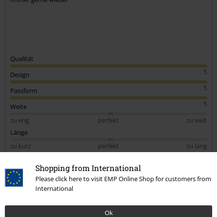
Qualität
5
Design
5
Passform
5
Weite
zu eng
perfekt
zu weit
Länge
zu kurz
perfekt
zu lang
Verifizierte Rezension
Shopping from International
Please click here to visit EMP Online Shop for customers from
War diese Bewertung hilfreich für dich?
International
Ok