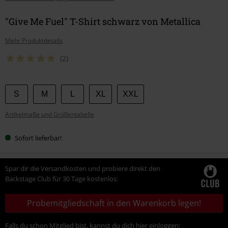
"Give Me Fuel" T-Shirt schwarz von Metallica
Mehr Produktdetails
(2)
Wähle
S
M
L
XL
XXL
deine
Artikelmaße und Größentabelle
Größe
Sofort lieferbar!
Spar dir die Versandkosten und probiere direkt den
Backstage Club für 30 Tage kostenlos:
Probemitgliedschaft in den Warenkorb legen!
Falls du schon Mitglied bist, kannst du dich hier einloggen: