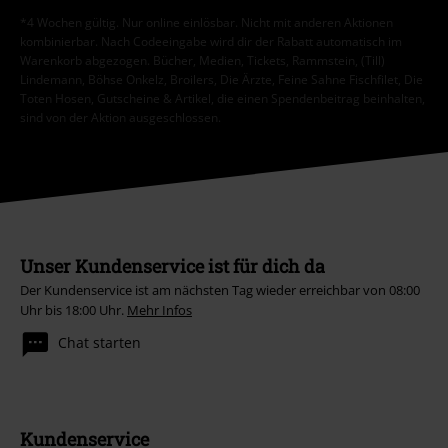
*4 Wochen gültig. Nur online einlösbar. Nicht mit anderen Aktionen
kombinierbar. Nach Codeeingabe wird dir der Rabatt automatisch im
Warenkorb abgezogen. Bücher, Medien, Tickets, Rammstein, (Till)
Lindemann, Böhse Onkelz, Broilers, Die Ärzte, Feine Sahne Fischfilet, Die
Toten Hosen, Gutscheine & Artikel, die einen Spendenbeitrag beinhalten,
sind von der Aktion ausgeschlossen.
Unser Kundenservice ist für dich da
Der Kundenservice ist am nächsten Tag wieder erreichbar von 08:00
Uhr bis 18:00 Uhr.
Mehr Infos
Chat starten
Kundenservice