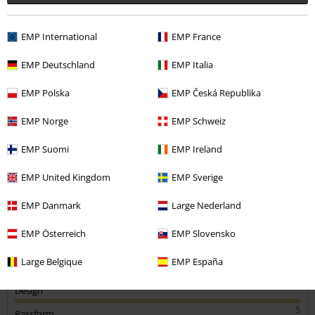
Kommentieren
EMP International
EMP France
EMP Deutschland
EMP Italia
Markus L.
23 Bewertungen
EMP Polska
EMP Česká Republika
Geschrieben am: Montag, 16.12.2024
EMP Norge
EMP Schweiz
Körpergröße in Meter: 1.78
Gekaufte Größe: L
EMP Suomi
EMP Ireland
Kommentar jetzt abschicken!
Rockt
EMP United Kingdom
EMP Sverige
Top Shirt Top Druck
EMP Danmark
Large Nederland
EMP Österreich
EMP Slovensko
Large Belgique
EMP España
Qualität
4
Design
5
Passform