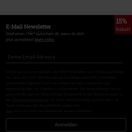
15%
E-Mail Newsletter
Rabatt
Greif einen 15%* Gutschein ab, wenn du dich
jetzt anmeldest!
Mehr Infos
Ich bin damit einverstanden, den EMP-Newsletter zu erhalten und willige
ein, dass die E.M.P. Merchandising Handelsgesellschaft mbH meine
personenbezogenen Daten verarbeitet um mich individuell und
regelmäßig über ihr Angebot zu informieren. Die Verarbeitung meiner
personenbezogenen Daten erfolgt entsprechend den Bestimmungen in
der
Datenschutzerklärung
. Ich kann meine Einwilligung jederzeit z. B.
durch Anklicken des Abmeldelinks widerrufen.
Hier
kann ich mich vom Newsletter wieder abmelden.
Anmelden