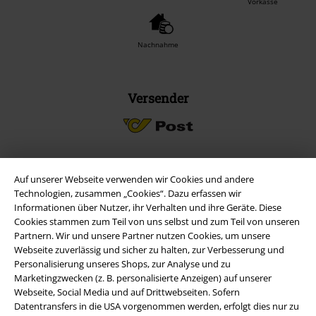
Vorkasse
Nachnahme
Versender
Auf unserer Webseite verwenden wir Cookies und andere
EMP App
Technologien, zusammen „Cookies“. Dazu erfassen wir
Lade dir jetzt kostenlos unsere neue EMP App runter und genieße
Informationen über Nutzer, ihr Verhalten und ihre Geräte. Diese
die vielen neuen Funktionen und Vorteile!
Cookies stammen zum Teil von uns selbst und zum Teil von unseren
Partnern. Wir und unsere Partner nutzen Cookies, um unsere
Webseite zuverlässig und sicher zu halten, zur Verbesserung und
Personalisierung unseres Shops, zur Analyse und zu
Marketingzwecken (z. B. personalisierte Anzeigen) auf unserer
Webseite, Social Media und auf Drittwebseiten. Sofern
A Warner Music Group Company
Datentransfers in die USA vorgenommen werden, erfolgt dies nur zu