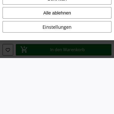
Konformitätserklärung
Alle ablehnen
Information zur Barrierefreiheit
Einstellungen
Cookie-Einstellungen
Vertrag widerrufen
In den Warenkorb
Alle Preise inkl. gesetzlicher Mehrwertsteuer, zzgl.
Versandkosten
© 1986-2026 E.M.P. Merchandising HGmbH
EMP Online Shops
EMP International
EMP France