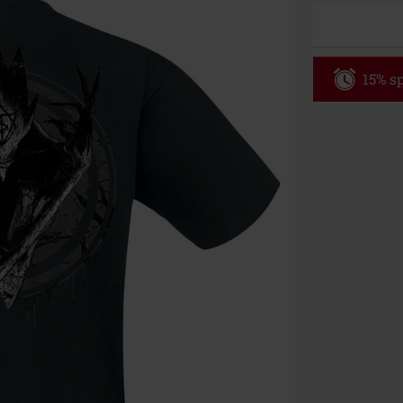
15% sp
Code
WE
Gültig bis zu
Nur Online. Mi
Nach Codeeing
Nicht mit and
Bücher, Medien
Die Toten Hose