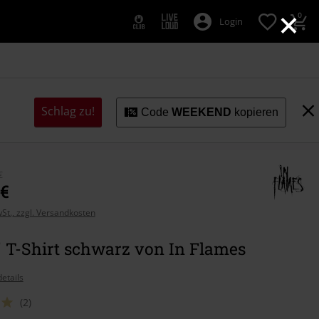
×
0
Login
Schlag zu!
Code
WEEKEND
kopieren
€
 €
wSt., zzgl. Versandkosten
" T-Shirt schwarz von In Flames
etails
(2)