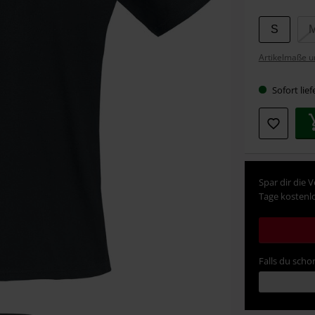
Wähle
S
deine
Artikelmaße u
Größe
Sofort lief
Spar dir die 
Tage kostenlo
Falls du schon