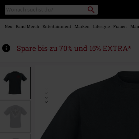
Zum
Packstation
Katalog
Hauptinhalt
suchen
durchsuchen
springen
Neu
Band Merch
Entertainment
Marken
Lifestyle
Frauen
Män
Spare bis zu 70% und 15% EXTRA*
https://www.emp.at/p/ghoul/556615.html