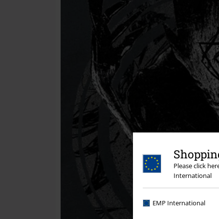
Shopping
Please click he
International
EMP International