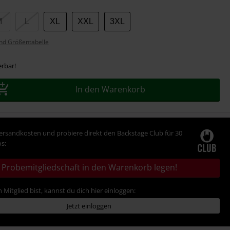
M
L
XL
XXL
3XL
nd Größentabelle
erbar!
In den Warenkorb
Versandkosten und probiere direkt den Backstage Club für 30
s:
Probemitgliedschaft in den Warenkorb legen!
 Mitglied bist, kannst du dich hier einloggen:
Jetzt einloggen