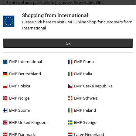
Sieht cool aus, passt wie angegossen. Soweit alles OK :)
Shopping from International
Please click here to visit EMP Online Shop for customers from
International
Qualität
Ok
5
Design
5
Passform
EMP International
EMP France
5
EMP Deutschland
EMP Italia
Verifizierte Rezension
EMP Polska
EMP Česká Republika
War diese Bewertung hilfreich für dich?
EMP Norge
EMP Schweiz
EMP Suomi
EMP Ireland
Kommentieren
EMP United Kingdom
EMP Sverige
EMP Danmark
Large Nederland