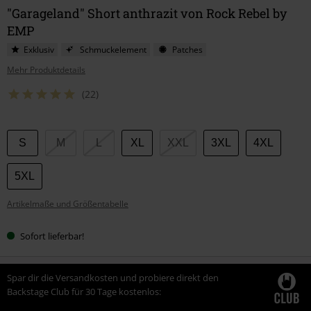
"Garageland" Short anthrazit von Rock Rebel by
EMP
Exklusiv
Schmuckelement
Patches
Mehr Produktdetails
(22)
Wähle
S
M
L
XL
XXL
3XL
4XL
deine
Größe
5XL
Artikelmaße und Größentabelle
Sofort lieferbar!
Spar dir die Versandkosten und probiere direkt den
Backstage Club für 30 Tage kostenlos: