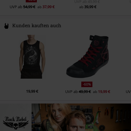
UVP
ab
49,99 €
UVP
ab
54,99 €
37,99 €
39,99 €
ab
ab
Kunden kauften auch
-60%
19,99 €
UVP
ab
49,99 €
19,99 €
UV
ab