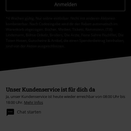
Anmelden
*4 Wochen gültig. Nur online einlösbar. Nicht mit anderen Aktionen
kombinierbar. Nach Codeeingabe wird dir der Rabatt automatisch im
Warenkorb abgezogen. Bücher, Medien, Tickets, Rammstein, (Till)
Lindemann, Böhse Onkelz, Broilers, Die Ärzte, Feine Sahne Fischfilet, Die
Toten Hosen, Gutscheine & Artikel, die einen Spendenbeitrag beinhalten,
sind von der Aktion ausgeschlossen.
Unser Kundenservice ist für dich da
Ja, unser Kundenservice ist heute wieder erreichbar von 08:00 Uhr bis
18:00 Uhr.
Mehr Infos
Chat starten