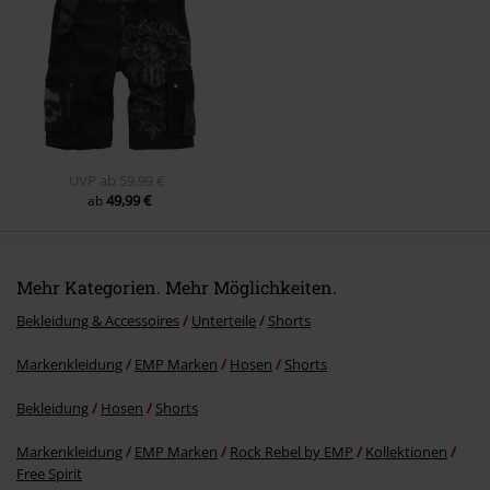
Kommentar jetzt abschicken!
UVP
ab
59,99 €
49,99 €
ab
Mehr Kategorien. Mehr Möglichkeiten.
Bekleidung & Accessoires
Unterteile
Shorts
Markenkleidung
EMP Marken
Hosen
Shorts
Bekleidung
Hosen
Shorts
Markenkleidung
EMP Marken
Rock Rebel by EMP
Kollektionen
Free Spirit