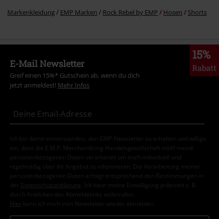
Markenkleidung
EMP Marken
Rock Rebel by EMP
Hosen
Shorts
15%
E-Mail Newsletter
Rabatt
Greif einen 15%* Gutschein ab, wenn du dich
jetzt anmeldest!
Mehr Infos
Ich bin damit einverstanden, den EMP-Newsletter zu erhalten und willige
ein, dass die E.M.P. Merchandising Handelsgesellschaft mbH meine
personenbezogenen Daten verarbeitet um mich individuell und
regelmäßig über ihr Angebot zu informieren. Die Verarbeitung meiner
personenbezogenen Daten erfolgt entsprechend den Bestimmungen in
der
Datenschutzerklärung
. Ich kann meine Einwilligung jederzeit z. B.
durch Anklicken des Abmeldelinks widerrufen.
Hier
kann ich mich vom Newsletter wieder abmelden.