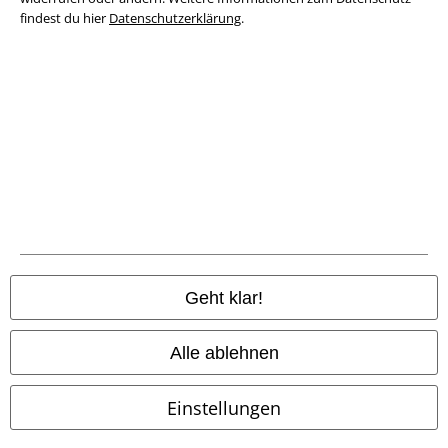
findest du hier
Datenschutzerklärung
.
Entsorgung und Umweltschutz
Konformitätserklärung
Information zur Barrierefreiheit
Cookie-Einstellungen
Vertrag widerrufen
Alle Preise inkl. gesetzlicher Mehrwertsteuer, zzgl.
Versandkosten
© 1986-2026 E.M.P. Merchandising HGmbH
Geht klar!
Alle ablehnen
EMP Online Shops
Einstellungen
EMP International