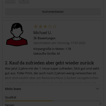
Kommentieren
Michael U.
36 Bewertungen
Geschrieben am: Sonntag, 17.07.2022
Körpergröße in Meter: 1.78
Gekaufte Größe: M
Kommentar jetzt abschicken!
2. Kauf da zufrieden aber geht wieder zurück
War jetzt 2 Jahre mit der 1. Hose super zufrieden. Sitzt gut und sieht
gut aus. Toller Print, der auch nach 2 Jahren wenig verwaschen ist.
Jetzt sind neulich aber am Reissverschluss 2 Zacken rausgebrochen
und ein Kopfteil eines Druckknopfs an der Aussentasche links hat
sich gelöst. Ok, kein Problem, viel getragen, gerne wieder.
Mehr lesen
Beim Nachkauf sind jetzt aber auch nach 2 Mal tragen am
Qualität
Reissverschluss 3 Zacken rausgebrochen, was mir erst während
3
Design