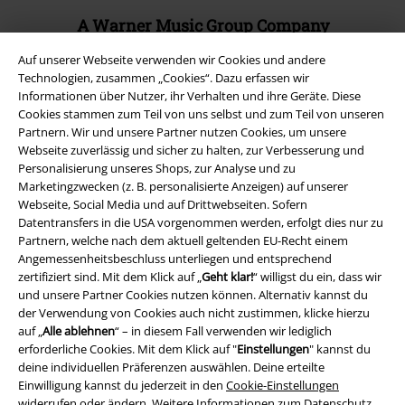
A Warner Music Group Company
Auf unserer Webseite verwenden wir Cookies und andere
Technologien, zusammen „Cookies“. Dazu erfassen wir
Informationen über Nutzer, ihr Verhalten und ihre Geräte. Diese
Cookies stammen zum Teil von uns selbst und zum Teil von unseren
Partnern. Wir und unsere Partner nutzen Cookies, um unsere
Webseite zuverlässig und sicher zu halten, zur Verbesserung und
Personalisierung unseres Shops, zur Analyse und zu
Marketingzwecken (z. B. personalisierte Anzeigen) auf unserer
Webseite, Social Media und auf Drittwebseiten. Sofern
Datentransfers in die USA vorgenommen werden, erfolgt dies nur zu
Partnern, welche nach dem aktuell geltenden EU-Recht einem
Angemessenheitsbeschluss unterliegen und entsprechend
zertifiziert sind. Mit dem Klick auf „
Geht klar!
“ willigst du ein, dass wir
Rechtliches
und unsere Partner Cookies nutzen können. Alternativ kannst du
der Verwendung von Cookies auch nicht zustimmen, klicke hierzu
AGB
auf „
Alle ablehnen
“ – in diesem Fall verwenden wir lediglich
erforderliche Cookies. Mit dem Klick auf "
Einstellungen
" kannst du
Impressum
deine individuellen Präferenzen auswählen. Deine erteilte
Einwilligung kannst du jederzeit in den
Cookie-Einstellungen
Datenschutz
widerrufen oder ändern. Weitere Informationen zum Datenschutz