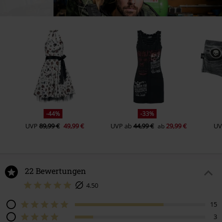
-44%
-33%
UVP
89,99 €
49,99 €
UVP
ab
44,99 €
29,99 €
UV
ab
22 Bewertungen
4.50
15
3