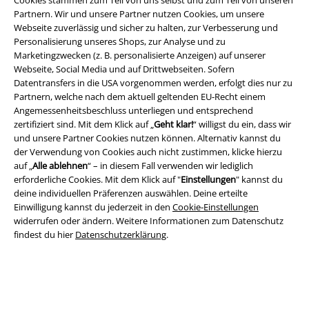
Cookies stammen zum Teil von uns selbst und zum Teil von unseren
Partnern. Wir und unsere Partner nutzen Cookies, um unsere
Webseite zuverlässig und sicher zu halten, zur Verbesserung und
Personalisierung unseres Shops, zur Analyse und zu
Marketingzwecken (z. B. personalisierte Anzeigen) auf unserer
Rechtliches
Webseite, Social Media und auf Drittwebseiten. Sofern
AGB
Datentransfers in die USA vorgenommen werden, erfolgt dies nur zu
Partnern, welche nach dem aktuell geltenden EU-Recht einem
Angemessenheitsbeschluss unterliegen und entsprechend
Impressum
zertifiziert sind. Mit dem Klick auf „
Geht klar!
“ willigst du ein, dass wir
und unsere Partner Cookies nutzen können. Alternativ kannst du
Datenschutz
der Verwendung von Cookies auch nicht zustimmen, klicke hierzu
auf „
Alle ablehnen
“ – in diesem Fall verwenden wir lediglich
Entsorgung und Umweltschutz
erforderliche Cookies. Mit dem Klick auf "
Einstellungen
" kannst du
deine individuellen Präferenzen auswählen. Deine erteilte
Konformitätserklärung
Einwilligung kannst du jederzeit in den
Cookie-Einstellungen
widerrufen oder ändern. Weitere Informationen zum Datenschutz
findest du hier
Datenschutzerklärung
.
Information zur Barrierefreiheit
Cookie-Einstellungen
Vertrag widerrufen