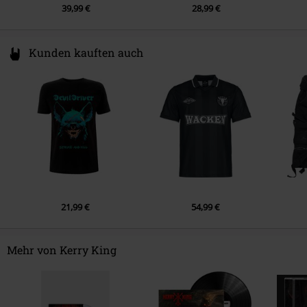
39,99 €
28,99 €
8.
Everything I hate about you
9.
Toxic
Kunden kauften auch
10.
Two fists
11.
Rage
12.
Shrapnel
13.
From hell I rise
21,99 €
54,99 €
Mehr von Kerry King