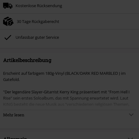
Kostenlose Rücksendung
30 Tage Rückgaberecht
Unfassbar guter Service
Artikelbeschreibung
Erscheint auf farbigem 180g-Vinyl (BLACK/DARK RED MARBLED ) im
Gatefold.
"Der legendäre Slayer-Gitarrist Kerry King präsentiert mit "From Hell I
Rise" sein erstes Soloalbum, das mit Spannung erwartetet wird. Laut
KING besteht die neue Musik aus "verschiedenen religiösen Themen,
einigen Kriegsthemen, heavy stuff, punky stuff, doomy stuff, und
Mehr lesen
spooky stuff, mit herkulischen Geschwindigkeiten erreicht. Wenn du
jemals SLAYER in irgendeinem Teil unserer Geschichte gemocht hast",
fügt er hinzu, "gibt es etwas auf dieser Platte, auf das du abfahren wirst,
sei es klassischer Punk, schneller Punk, Thrash oder einfach nur Heavy