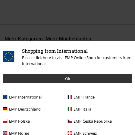
Mehr Kategorien. Mehr Möglichkeiten.
Band Merch
Genre
Thrash Metal
Shopping from International
Please click here to visit EMP Online Shop for customers from
Sale %
Medien
Vinyl
International
Band Merch
Medien
Schallplatten
Ok
15%
EMP International
EMP France
E-Mail Newsletter
Rabatt
EMP Deutschland
EMP Italia
Greif einen 15%* Gutschein ab, wenn du dich
jetzt anmeldest!
Mehr Infos
EMP Polska
EMP Česká Republika
EMP Norge
EMP Schweiz