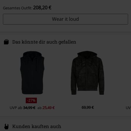
208,20 €
Gesamtes Outfit:
Wear it loud
Das könnte dir auch gefallen
-27%
69,99 €
UVP
ab
34,99 €
25,49 €
UV
ab
Kunden kauften auch