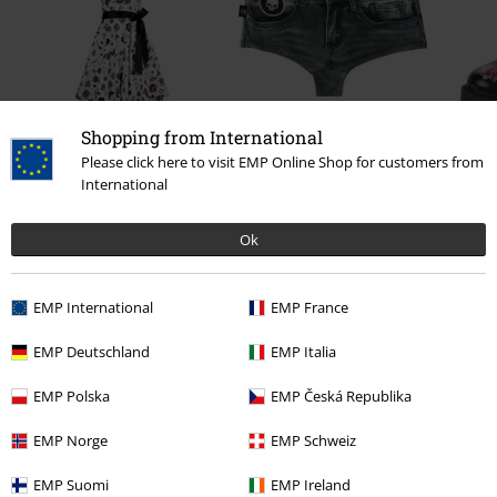
Shopping from International
-44%
-40%
Please click here to visit EMP Online Shop for customers from
UVP
89,99 €
49,99 €
UVP
19,99 €
11,99 €
UV
International
Ok
0 Bewertungen
EMP International
EMP France
Sag uns deine Meinung zu "Free Spirit Weste".
EMP Deutschland
EMP Italia
Schreibe eine Bewertung
EMP Polska
EMP Česká Republika
EMP Norge
EMP Schweiz
EMP Suomi
EMP Ireland