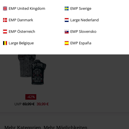
EMP United Kingdom
EMP Sverige
EMP Danmark
Large Nederland
EMP Österreich
EMP Slovensko
Zuletzt angesehene Artikel
Large Belgique
EMP España
-42%
UVP
69,99 €
39,99 €
Mehr Kategorien. Mehr Möglichkeiten.