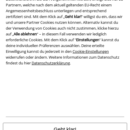
Partnern, welche nach dem aktuell geltenden EU-Recht einem
Rechtliches
Angemessenheitsbeschluss unterliegen und entsprechend
zertifiziert sind. Mit dem Klick auf „
Geht klar!
“ willigst du ein, dass wir
AGB
und unsere Partner Cookies nutzen können. Alternativ kannst du
der Verwendung von Cookies auch nicht zustimmen, klicke hierzu
Impressum
auf „
Alle ablehnen
“ – in diesem Fall verwenden wir lediglich
erforderliche Cookies. Mit dem Klick auf "
Einstellungen
" kannst du
Datenschutz
deine individuellen Präferenzen auswählen. Deine erteilte
Einwilligung kannst du jederzeit in den
Cookie-Einstellungen
widerrufen oder ändern. Weitere Informationen zum Datenschutz
Entsorgung und Umweltschutz
findest du hier
Datenschutzerklärung
.
Konformitätserklärung
Information zur Barrierefreiheit
Cookie-Einstellungen
Vertrag widerrufen
Alle Preise inkl. gesetzlicher Mehrwertsteuer, zzgl.
Versandkosten
Geht klar!