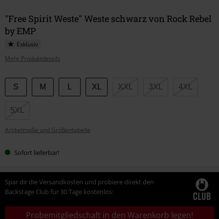
"Free Spirit Weste" Weste schwarz von Rock Rebel
by EMP
Exklusiv
Mehr Produktdetails
Wähle
S
M
L
XL
XXL
3XL
4XL
deine
Größe
5XL
Artikelmaße und Größentabelle
Sofort lieferbar!
Spar dir die Versandkosten und probiere direkt den
Backstage Club für 30 Tage kostenlos:
Probemitgliedschaft in den Warenkorb legen!