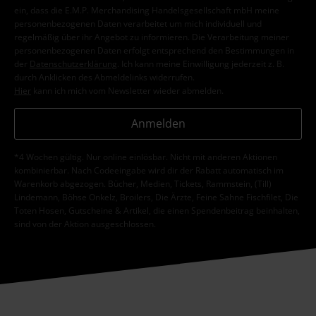
ein, dass die E.M.P. Merchandising Handelsgesellschaft mbH meine
personenbezogenen Daten verarbeitet um mich individuell und
regelmäßig über ihr Angebot zu informieren. Die Verarbeitung meiner
personenbezogenen Daten erfolgt entsprechend den Bestimmungen in
der
Datenschutzerklärung
. Ich kann meine Einwilligung jederzeit z. B.
durch Anklicken des Abmeldelinks widerrufen.
Hier
kann ich mich vom Newsletter wieder abmelden.
Anmelden
*4 Wochen gültig. Nur online einlösbar. Nicht mit anderen Aktionen
kombinierbar. Nach Codeeingabe wird dir der Rabatt automatisch im
Warenkorb abgezogen. Bücher, Medien, Tickets, Rammstein, (Till)
Lindemann, Böhse Onkelz, Broilers, Die Ärzte, Feine Sahne Fischfilet, Die
Toten Hosen, Gutscheine & Artikel, die einen Spendenbeitrag beinhalten,
sind von der Aktion ausgeschlossen.