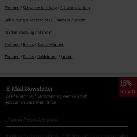
Themen
Schwarze Kleidung
Schwarze Jacken
Bekleidung & Accessoires
Oberteile
Jacken
Markenkleidung
Männer
Themen
Basics
Basics Männer
Themen
Basics
Bekleidung
Jacken
15%
E-Mail Newsletter
Rabatt
Greif einen 15%* Gutschein ab, wenn du dich
jetzt anmeldest!
Mehr Infos
Ich bin damit einverstanden, den EMP-Newsletter zu erhalten und willige