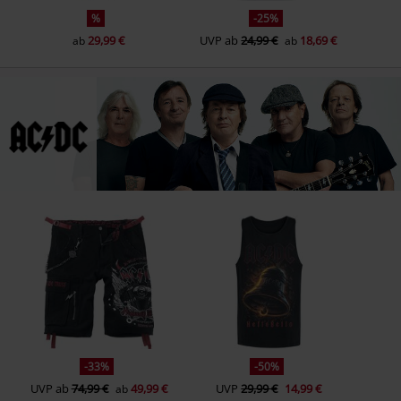
%
-25%
29,99 €
UVP
ab
24,99 €
18,69 €
ab
ab
-33%
-50%
UVP
ab
74,99 €
49,99 €
UVP
29,99 €
14,99 €
ab