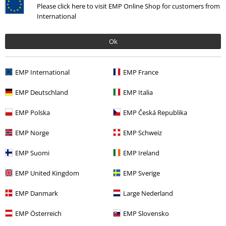
Please click here to visit EMP Online Shop for customers from
Kommentieren
International
Ok
Christian R.
13 Bewertungen
EMP International
EMP France
Geschrieben am: Samstag, 18.01.2014
EMP Deutschland
EMP Italia
nach back in black
letzte cd zur erinnerung an bon scott. der stil an der back in black
Kommentar jetzt abschicken!
EMP Polska
EMP Česká Republika
gehalten um den neuen sänger endlich zu etablieren
EMP Norge
EMP Schweiz
EMP Suomi
EMP Ireland
EMP United Kingdom
EMP Sverige
Verifizierte Rezension
EMP Danmark
Large Nederland
War diese Bewertung hilfreich für dich?
EMP Österreich
EMP Slovensko