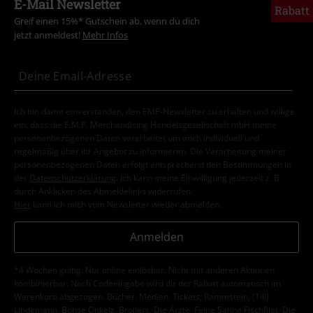
E-Mail Newsletter
Rabatt
Greif einen 15%* Gutschein ab, wenn du dich
jetzt anmeldest!
Mehr Infos
Ich bin damit einverstanden, den EMP-Newsletter zu erhalten und willige
ein, dass die E.M.P. Merchandising Handelsgesellschaft mbH meine
personenbezogenen Daten verarbeitet um mich individuell und
regelmäßig über ihr Angebot zu informieren. Die Verarbeitung meiner
personenbezogenen Daten erfolgt entsprechend den Bestimmungen in
der
Datenschutzerklärung
. Ich kann meine Einwilligung jederzeit z. B.
durch Anklicken des Abmeldelinks widerrufen.
Hier
kann ich mich vom Newsletter wieder abmelden.
Anmelden
*4 Wochen gültig. Nur online einlösbar. Nicht mit anderen Aktionen
kombinierbar. Nach Codeeingabe wird dir der Rabatt automatisch im
Warenkorb abgezogen. Bücher, Medien, Tickets, Rammstein, (Till)
Lindemann, Böhse Onkelz, Broilers, Die Ärzte, Feine Sahne Fischfilet, Die