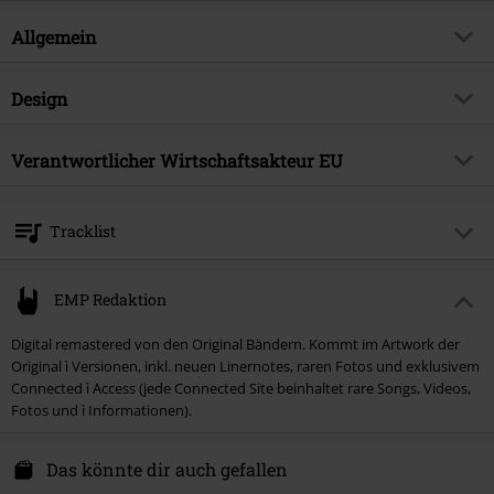
Allgemein
Artikelnummer:
420867
Design
Titel
For Those About To Rock
Produkt-Typ
CD
Musikgenre
Verantwortlicher Wirtschaftsakteur EU
Hardrock
Medienformat
CD
Edition
Re-Release
Sony Music Entertainment Germany GmbH
Balanstraße 73 // Haus 31
Produktthema
Bands
Tracklist
81541 München
Band
AC/DC
Germany
CD 1
kontakt@sonymusic.com
Erscheinungsdatum
03.04.1981
EMP Redaktion
1.
For Those About To Rock (We Salute You)
Digital remastered von den Original Bändern. Kommt im Artwork der
2.
I Put The Finger On You
Original ì Versionen, inkl. neuen Linernotes, raren Fotos und exklusivem
3.
Let's Get It Up
Connected ì Access (jede Connected Site beinhaltet rare Songs, Videos,
Fotos und ì Informationen).
4.
Inject The Venom
5.
Snowballed
Das könnte dir auch gefallen
6.
Evil Walks