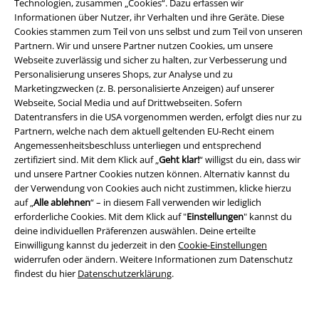
Technologien, zusammen „Cookies“. Dazu erfassen wir
Informationen über Nutzer, ihr Verhalten und ihre Geräte. Diese
Cookies stammen zum Teil von uns selbst und zum Teil von unseren
Partnern. Wir und unsere Partner nutzen Cookies, um unsere
Webseite zuverlässig und sicher zu halten, zur Verbesserung und
Personalisierung unseres Shops, zur Analyse und zu
Marketingzwecken (z. B. personalisierte Anzeigen) auf unserer
Webseite, Social Media und auf Drittwebseiten. Sofern
Datentransfers in die USA vorgenommen werden, erfolgt dies nur zu
Partnern, welche nach dem aktuell geltenden EU-Recht einem
Rechtliches
Angemessenheitsbeschluss unterliegen und entsprechend
zertifiziert sind. Mit dem Klick auf „
Geht klar!
“ willigst du ein, dass wir
AGB
und unsere Partner Cookies nutzen können. Alternativ kannst du
der Verwendung von Cookies auch nicht zustimmen, klicke hierzu
Impressum
auf „
Alle ablehnen
“ – in diesem Fall verwenden wir lediglich
erforderliche Cookies. Mit dem Klick auf "
Einstellungen
" kannst du
Datenschutz
deine individuellen Präferenzen auswählen. Deine erteilte
Einwilligung kannst du jederzeit in den
Cookie-Einstellungen
widerrufen oder ändern. Weitere Informationen zum Datenschutz
Entsorgung und Umweltschutz
findest du hier
Datenschutzerklärung
.
Konformitätserklärung