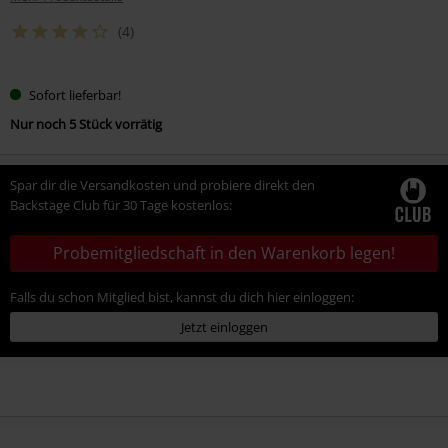
(4)
Sofort lieferbar!
Nur noch 5 Stück vorrätig
Spar dir die Versandkosten und probiere direkt den
Backstage Club für 30 Tage kostenlos:
Probemitgliedschaft in den Warenkorb legen!
Falls du schon Mitglied bist, kannst du dich hier einloggen:
Jetzt einloggen