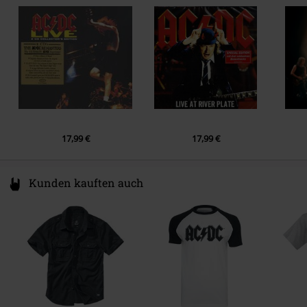
7.
C.O.D.
8.
Breaking The Rules
9.
Night Of The Long Knives
10.
Spellbound
17,99 €
17,99 €
Kunden kauften auch