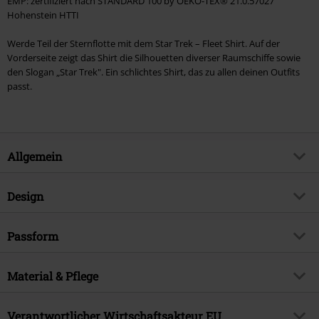
EMP: zertifiziert nach STANDARD 100 by OEKO-TEX® 21.0.57027
Hohenstein HTTI
Werde Teil der Sternflotte mit dem Star Trek – Fleet Shirt. Auf der
Vorderseite zeigt das Shirt die Silhouetten diverser Raumschiffe sowie
den Slogan „Star Trek". Ein schlichtes Shirt, das zu allen deinen Outfits
passt.
Allgemein
Artikelnummer:
513482
Design
Titel
Fleet
Produkt-Typ
T-Shirt
Exklusiv bei EMP
Passform
EMP Exklusiv
Muster
Uni
Produktthema
Fan-Merch, TV-Serien, Filme,
Passform/Oberteile
Regular
Nachhaltigkeit
Bedruckt
Material & Pflege
ja
Länge (des Kleidungsstücks)
Normal
Signature
ja
Druckart
Siebdruck
Obermaterial
100% Baumwolle
Verantwortlicher Wirtschaftsakteur EU
Lizenz
offiziell lizenziertes Produkt