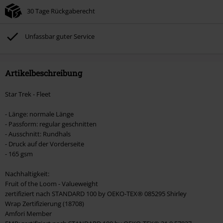
30 Tage Rückgaberecht
Nicht mit anderen Aktionscodes kombinierbar. Von der Reduzierung
ausgeschlossen sind Bücher, Medien, Tickets, Rammstein, (Till) Lindemann,
Böhse Onkelz, Broilers, Die Ärzte, Die Toten Hosen, Metality, Gutscheine &
Unfassbar guter Service
Artikel, die einen Spendenbeitrag beinhalten.
Artikelbeschreibung
Star Trek - Fleet
- Länge: normale Länge
- Passform: regular geschnitten
- Ausschnitt: Rundhals
- Druck auf der Vorderseite
- 165 gsm
Nachhaltigkeit:
Fruit of the Loom - Valueweight
zertifiziert nach STANDARD 100 by OEKO-TEX® 085295 Shirley
Wrap Zertifizierung (18708)
Amfori Member