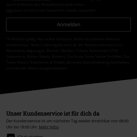
durch Anklicken des Abmeldelinks widerrufen.
Hier
kann ich mich vom Newsletter wieder abmelden.
Anmelden
*4 Wochen gültig. Nur online einlösbar. Nicht mit anderen Aktionen
kombinierbar. Nach Codeeingabe wird dir der Rabatt automatisch im
Warenkorb abgezogen. Bücher, Medien, Tickets, Rammstein, (Till)
Lindemann, Böhse Onkelz, Broilers, Die Ärzte, Feine Sahne Fischfilet, Die
Toten Hosen, Gutscheine & Artikel, die einen Spendenbeitrag beinhalten,
sind von der Aktion ausgeschlossen.
Unser Kundenservice ist für dich da
Der Kundenservice ist am nächsten Tag wieder erreichbar von 08:00
Uhr bis 18:00 Uhr.
Mehr Infos
Chat starten