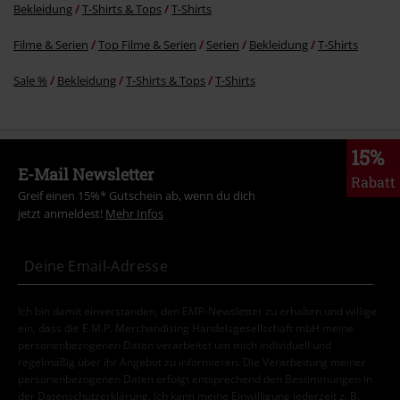
Bekleidung
T-Shirts & Tops
T-Shirts
Filme & Serien
Top Filme & Serien
Serien
Bekleidung
T-Shirts
Sale %
Bekleidung
T-Shirts & Tops
T-Shirts
15%
E-Mail Newsletter
Rabatt
Greif einen 15%* Gutschein ab, wenn du dich
jetzt anmeldest!
Mehr Infos
Ich bin damit einverstanden, den EMP-Newsletter zu erhalten und willige
ein, dass die E.M.P. Merchandising Handelsgesellschaft mbH meine
personenbezogenen Daten verarbeitet um mich individuell und
regelmäßig über ihr Angebot zu informieren. Die Verarbeitung meiner
personenbezogenen Daten erfolgt entsprechend den Bestimmungen in
der
Datenschutzerklärung
. Ich kann meine Einwilligung jederzeit z. B.