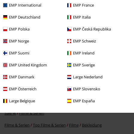
EMP International
EMP France
Zuletzt angesehene Artikel
EMP Deutschland
EMP Italia
EMP Polska
EMP Česká Republika
EMP Norge
EMP Schweiz
EMP Suomi
EMP Ireland
EMP United Kingdom
EMP Sverige
UVP
ab
24,99 €
EMP Danmark
Large Nederland
19,99 €
ab
EMP Österreich
EMP Slovensko
Large Belgique
EMP España
Mehr Kategorien. Mehr Möglichkeiten.
Sale %
Filme & Serien
Filme & Serien
Top Filme & Serien
Filme
Bekleidung