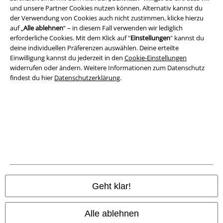
Impressum
und unsere Partner Cookies nutzen können. Alternativ kannst du
der Verwendung von Cookies auch nicht zustimmen, klicke hierzu
auf „
Alle ablehnen
“ – in diesem Fall verwenden wir lediglich
Datenschutz
erforderliche Cookies. Mit dem Klick auf "
Einstellungen
" kannst du
deine individuellen Präferenzen auswählen. Deine erteilte
Entsorgung und Umweltschutz
Einwilligung kannst du jederzeit in den
Cookie-Einstellungen
widerrufen oder ändern. Weitere Informationen zum Datenschutz
Konformitätserklärung
findest du hier
Datenschutzerklärung
.
Information zur Barrierefreiheit
Cookie-Einstellungen
Vertrag widerrufen
Alle Preise inkl. gesetzlicher Mehrwertsteuer, zzgl.
Versandkosten
© 1986-2026 E.M.P. Merchandising HGmbH
Geht klar!
Alle ablehnen