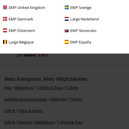
EMP United Kingdom
EMP Sverige
EMP Danmark
Large Nederland
EMP Österreich
EMP Slovensko
Large Belgique
EMP España
-60%
UVP
24,99 €
9,99 €
Mehr Kategorien. Mehr Möglichkeiten.
Neu
Bekleidung
T-Shirts & Tops
T-shirts
Bekleidung & Accessoires
Oberteile
T-shirts
Sale %
Filme & Serien
Sale %
Männer
Bekleidung
T-Shirts & Tops