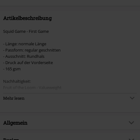
Artikelbeschreibung
Squid Game - First Game
- Länge: normale Länge
- Passform: regular geschnitten
- Ausschnitt: Rundhals
- Druck auf der Vorderseite
- 165 gsm
Nachhaltigkeit:
Fruit of the Loom - Valueweight
zertifiziert nach STANDARD 100 by OEKO-TEX® 085295 Shirley
Mehr lesen
Wrap Zertifizierung (18708)
Amfori Member
EMP: zertifiziert nach STANDARD 100 by OEKO-TEX® 21.0.57027
Hohenstein HTTI
Allgemein
Artikelnummer:
578093