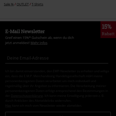
Sale %
OUTLET
T-Shirts
15%
E-Mail Newsletter
Rabatt
Greif einen 15%* Gutschein ab, wenn du dich
jetzt anmeldest!
Mehr Infos
Ich bin damit einverstanden, den EMP-Newsletter zu erhalten und willige
ein, dass die E.M.P. Merchandising Handelsgesellschaft mbH meine
personenbezogenen Daten verarbeitet um mich individuell und
regelmäßig über ihr Angebot zu informieren. Die Verarbeitung meiner
personenbezogenen Daten erfolgt entsprechend den Bestimmungen in
der
Datenschutzerklärung
. Ich kann meine Einwilligung jederzeit z. B.
durch Anklicken des Abmeldelinks widerrufen.
Hier
kann ich mich vom Newsletter wieder abmelden.