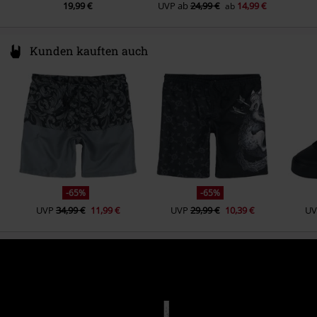
19,99 €
UVP
ab
24,99 €
14,99 €
ab
Kunden kauften auch
-65%
-65%
UVP
34,99 €
11,99 €
UVP
29,99 €
10,39 €
UV