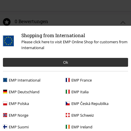
0 Bewertungen
Shopping from International
Sag uns deine Meinung zu "First Game".
Please click here to visit EMP Online Shop for customers from
International
Schreibe eine Bewertung
Ok
EMP International
EMP France
EMP Deutschland
EMP Italia
EMP Polska
EMP Česká Republika
EMP Norge
EMP Schweiz
Zuletzt angesehene Artikel
EMP Suomi
EMP Ireland