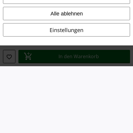
Entsorgung und Umweltschutz
Alle ablehnen
Konformitätserklärung
Einstellungen
Information zur Barrierefreiheit
Cookie-Einstellungen
In den Warenkorb
Vertrag widerrufen
Alle Preise inkl. gesetzlicher Mehrwertsteuer, zzgl.
Versandkosten
© 1986-2026 E.M.P. Merchandising HGmbH
EMP Online Shops
EMP International