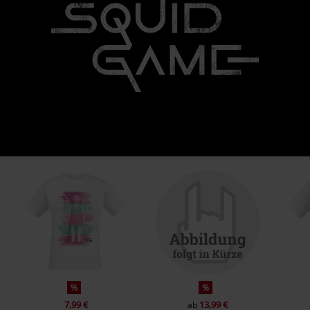
%
%
7,99 €
13,99 €
ab