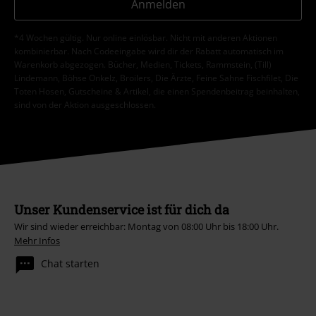
Anmelden
*4 Wochen gültig. Nur online einlösbar. Nicht mit anderen Aktionen
kombinierbar. Nach Codeeingabe wird dir der Rabatt automatisch im
Warenkorb abgezogen. Bücher, Medien, Tickets, Rammstein, (Till)
Lindemann, Böhse Onkelz, Broilers, Die Ärzte, Feine Sahne Fischfilet, Die
Toten Hosen, Gutscheine & Artikel, die einen Spendenbeitrag beinhalten,
sind von der Aktion ausgeschlossen.
Unser Kundenservice ist für dich da
Wir sind wieder erreichbar: Montag von 08:00 Uhr bis 18:00 Uhr.
Mehr Infos
Chat starten