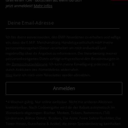
Greif einen 15%* Gutschein ab, wenn du dich
jetzt anmeldest!
Mehr Infos
Ich bin damit einverstanden, den EMP-Newsletter zu erhalten und willige
ein, dass die E.M.P. Merchandising Handelsgesellschaft mbH meine
personenbezogenen Daten verarbeitet um mich individuell und
regelmäßig über ihr Angebot zu informieren. Die Verarbeitung meiner
personenbezogenen Daten erfolgt entsprechend den Bestimmungen in
der
Datenschutzerklärung
. Ich kann meine Einwilligung jederzeit z. B.
durch Anklicken des Abmeldelinks widerrufen.
Hier
kann ich mich vom Newsletter wieder abmelden.
Anmelden
*4 Wochen gültig. Nur online einlösbar. Nicht mit anderen Aktionen
kombinierbar. Nach Codeeingabe wird dir der Rabatt automatisch im
Warenkorb abgezogen. Bücher, Medien, Tickets, Rammstein, (Till)
Lindemann, Böhse Onkelz, Broilers, Die Ärzte, Feine Sahne Fischfilet, Die
Toten Hosen, Gutscheine & Artikel, die einen Spendenbeitrag beinhalten,