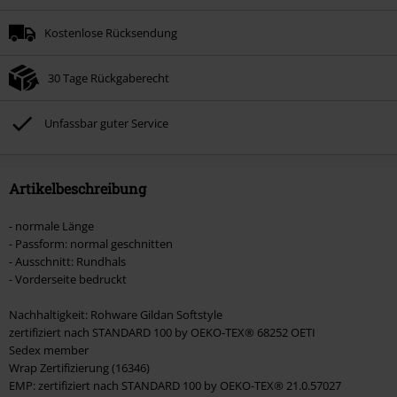
Nur Online. Mindestbestellwert 49.99€.
Kostenlose Rücksendung
Nach Codeeingabe wird dir der Rabatt automatisch am Ende der Bestellung
abgezogen.
30 Tage Rückgaberecht
Nicht mit anderen Aktionscodes kombinierbar. Von der Reduzierung
ausgeschlossen sind Bücher, Medien, Tickets, Rammstein, (Till) Lindemann,
Böhse Onkelz, Broilers, Die Ärzte, Die Toten Hosen, Metality, Gutscheine &
Unfassbar guter Service
Artikel, die einen Spendenbeitrag beinhalten.
Artikelbeschreibung
- normale Länge
- Passform: normal geschnitten
- Ausschnitt: Rundhals
- Vorderseite bedruckt
Nachhaltigkeit: Rohware Gildan Softstyle
zertifiziert nach STANDARD 100 by OEKO-TEX® 68252 OETI
Sedex member
Wrap Zertifizierung (16346)
EMP: zertifiziert nach STANDARD 100 by OEKO-TEX® 21.0.57027