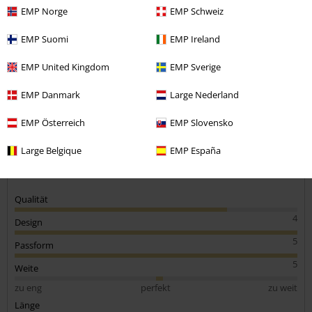
Markus L.
EMP Norge
EMP Schweiz
11 Bewertungen
EMP Suomi
EMP Ireland
Geschrieben am: Freitag, 19.07.2024
Körpergröße in Meter: 1.85
EMP United Kingdom
EMP Sverige
Gekaufte Größe: Xl
Kommentar jetzt abschicken!
EMP Danmark
Large Nederland
Cooles Teil
Etwas dünner Stoff, sonst cool
EMP Österreich
EMP Slovensko
Large Belgique
EMP España
Qualität
4
Design
5
Passform
5
Weite
zu eng
perfekt
zu weit
Länge