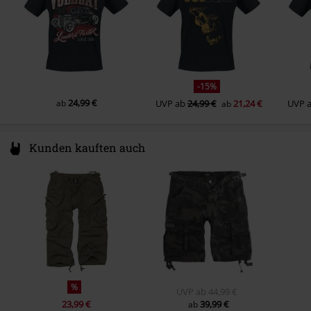
Gewicht/ Grammatur - T-Shirts
Basic T-Shirt (ca.155 g/m²) -
Lightweight
-15%
24,99 €
ab
UVP
ab
24,99 €
21,24 €
UVP
ab
Kunden kauften auch
%
UVP
ab
44,99 €
23,99 €
39,99 €
ab