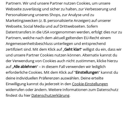
Partnern. Wir und unsere Partner nutzen Cookies, um unsere
Webseite zuverlässig und sicher zu halten, zur Verbesserung und
Personalisierung unseres Shops, zur Analyse und zu
Marketingzwecken (z. B. personalisierte Anzeigen) auf unserer
Webseite, Social Media und auf Drittwebseiten. Sofern
Datentransfers in die USA vorgenommen werden, erfolgt dies nur zu
Partnern, welche nach dem aktuell geltenden EU-Recht einem
Angemessenheitsbeschluss unterliegen und entsprechend
Rechtliches
zertifiziert sind. Mit dem Klick auf „
Geht klar!
“ willigst du ein, dass wir
und unsere Partner Cookies nutzen können. Alternativ kannst du
AGB
der Verwendung von Cookies auch nicht zustimmen, klicke hierzu
auf „
Alle ablehnen
“ – in diesem Fall verwenden wir lediglich
Impressum
erforderliche Cookies. Mit dem Klick auf "
Einstellungen
" kannst du
deine individuellen Präferenzen auswählen. Deine erteilte
Datenschutz
Einwilligung kannst du jederzeit in den
Cookie-Einstellungen
widerrufen oder ändern. Weitere Informationen zum Datenschutz
findest du hier
Datenschutzerklärung
.
Entsorgung und Umweltschutz
Konformitätserklärung
Information zur Barrierefreiheit