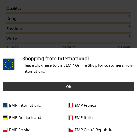
Qualität
5
Design
5
Passform
5
Weite
zu eng
perfekt
zu weit
Länge
Shopping from International
zu kurz
perfekt
zu lang
Please click here to visit EMP Online Shop for customers from
International
Verifizierte Rezension
War diese Bewertung hilfreich für dich?
Ok
EMP International
EMP France
Kommentieren
EMP Deutschland
EMP Italia
EMP Polska
EMP Česká Republika