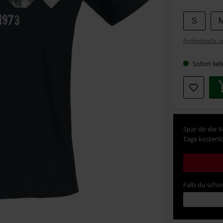
Wähle
S
deine
Artikelmaße u
Größe
Sofort lief
Spar dir die 
Tage kostenlo
Falls du schon