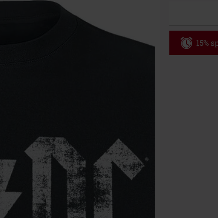
15% sp
Code
WE
Gültig bis zu
Nur Online. Mi
Nach Codeeing
Nicht mit and
Bücher, Medien
Die Toten Hose