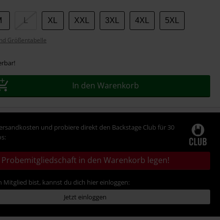
M
L
XL
XXL
3XL
4XL
5XL
nd Größentabelle
erbar!
In den Warenkorb
Versandkosten und probiere direkt den Backstage Club für 30
s:
Probemitgliedschaft in den Warenkorb legen!
 Mitglied bist, kannst du dich hier einloggen:
Jetzt einloggen