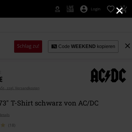
×
0
Login
Schlag zu!
Code
WEEKEND
kopieren
€
€
wSt., zzgl. Versandkosten
973" T-Shirt schwarz von AC/DC
etails
(18)