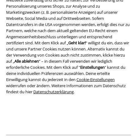
Webseite zuverlässig und sicher zu halten, zur Verbesserung und
Personalisierung unseres Shops, zur Analyse und zu
Marketingzwecken (z. B. personalisierte Anzeigen) auf unserer
Rechtliches
Webseite, Social Media und auf Drittwebseiten. Sofern
Datentransfers in die USA vorgenommen werden, erfolgt dies nur zu
AGB
Partnern, welche nach dem aktuell geltenden EU-Recht einem
Angemessenheitsbeschluss unterliegen und entsprechend
Impressum
zertifiziert sind. Mit dem Klick auf „
Geht klar!
“ willigst du ein, dass wir
und unsere Partner Cookies nutzen können. Alternativ kannst du
Datenschutz
der Verwendung von Cookies auch nicht zustimmen, klicke hierzu
auf „
Alle ablehnen
“ – in diesem Fall verwenden wir lediglich
erforderliche Cookies. Mit dem Klick auf "
Einstellungen
" kannst du
Entsorgung und Umweltschutz
deine individuellen Präferenzen auswählen. Deine erteilte
Einwilligung kannst du jederzeit in den
Cookie-Einstellungen
Konformitätserklärung
widerrufen oder ändern. Weitere Informationen zum Datenschutz
findest du hier
Datenschutzerklärung
.
Information zur Barrierefreiheit
Cookie-Einstellungen
Vertrag widerrufen