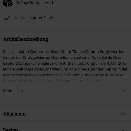
30 Tage Rückgaberecht
Unfassbar guter Service
Artikelbeschreibung
Die legendären Symphonic-Black-Metal-Titanen Dimmu Borgir werden
ihr von der Kritik gefeiertes Album Eonian auf einer Coke Bottle Clear
Gatefold Doppel-LP wiederveröffentlichen. Ursprünglich am 4. Mai 2018
auf die Welt losgelassen, markiert Eonian ein bedeutendes Kapitel in der
geschichtsträchtigen Karriere der Band - eine dunkle, atmosphärische
Reise durch die mystischen Gefilde von Zeit und Existenz.
Mehr lesen
Diese spezielle Wiederveröffentlichung von Eonian erweckt das Album
auf Coke Bottle Clear Gatefold-Doppelvinyl zu neuem Leben, mit
sorgfältig remasterten Tracks, um ein noch intensiveres Klangerlebnis zu
bieten. Das Doppel-LP-Format ermöglicht es den Fans, noch tiefer in die
Allgemein
grandiosen Klangwelten von Dimmu Borgir einzutauchen, wo epische
Orchestrierung auf die rohe Kraft des Black Metal trifft.
Artikelnummer:
575398
Design