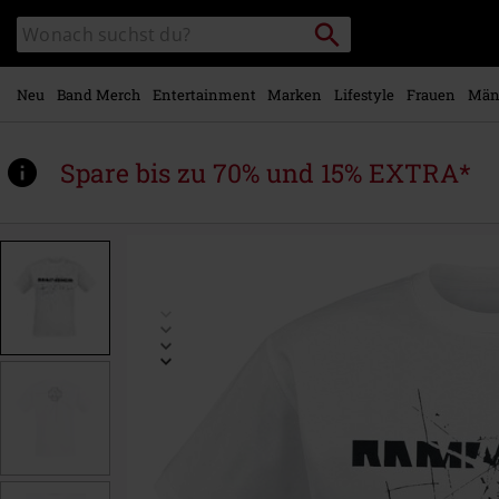
Zum
Packstation
Katalog
Hauptinhalt
suchen
durchsuchen
springen
Neu
Band Merch
Entertainment
Marken
Lifestyle
Frauen
Män
Spare bis zu 70% und 15% EXTRA*
https://www.emp.at/p/engel/507746.html