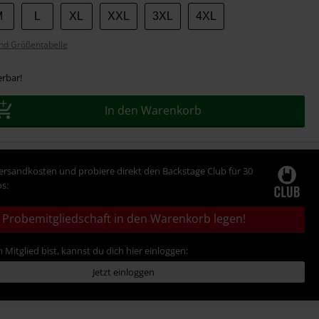
M
L
XL
XXL
3XL
4XL
nd Größentabelle
erbar!
In den Warenkorb
Versandkosten und probiere direkt den Backstage Club für 30
s:
Probemitgliedschaft in den Warenkorb legen!
 Mitglied bist, kannst du dich hier einloggen:
Jetzt einloggen