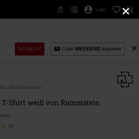
×
0
Login
Schlag zu!
Code
WEEKEND
kopieren
wSt., zzgl. Versandkosten
" T-Shirt weiß von Rammstein
etails
(6)