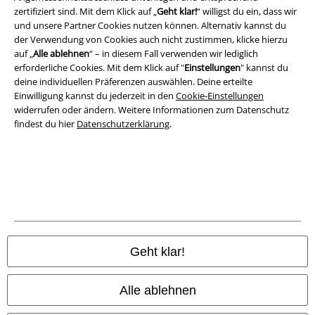
Impressum
zertifiziert sind. Mit dem Klick auf „
Geht klar!
“ willigst du ein, dass wir
und unsere Partner Cookies nutzen können. Alternativ kannst du
Datenschutz
der Verwendung von Cookies auch nicht zustimmen, klicke hierzu
auf „
Alle ablehnen
“ – in diesem Fall verwenden wir lediglich
erforderliche Cookies. Mit dem Klick auf "
Einstellungen
" kannst du
Entsorgung und Umweltschutz
deine individuellen Präferenzen auswählen. Deine erteilte
Einwilligung kannst du jederzeit in den
Cookie-Einstellungen
Konformitätserklärung
widerrufen oder ändern. Weitere Informationen zum Datenschutz
findest du hier
Datenschutzerklärung
.
Information zur Barrierefreiheit
Cookie-Einstellungen
Vertrag widerrufen
Alle Preise inkl. gesetzlicher Mehrwertsteuer, zzgl.
Versandkosten
© 1986-2026 E.M.P. Merchandising HGmbH
Geht klar!
Alle ablehnen