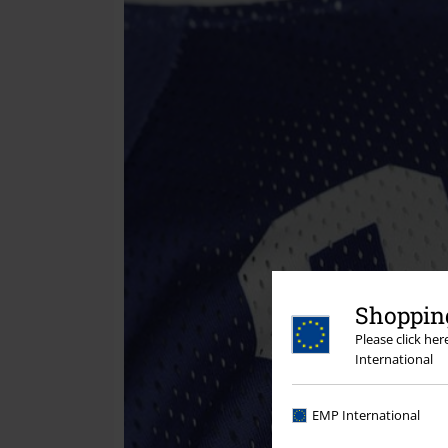
Shopping
Please click he
International
EMP International