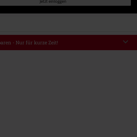
Jetzt einloggen
aren - Nur für kurze Zeit!
EKEND
Code kopieren
m 09.08.2026
ndestbestellwert 49.99€.
abe wird dir der Rabatt automatisch am Ende der Bestellung abgezogen.
eren Aktionscodes kombinierbar. Von der Reduzierung ausgeschlossen sind
, Tickets, Rammstein, (Till) Lindemann, Böhse Onkelz, Broilers, Die Ärzte,
n, Metality, Gutscheine & Artikel, die einen Spendenbeitrag beinhalten.