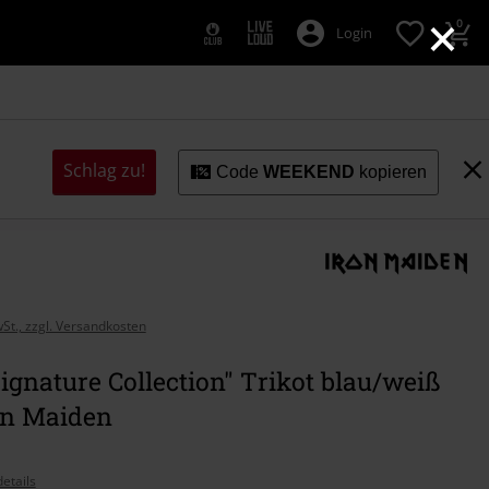
×
0
Login
Schlag zu!
Code
WEEKEND
kopieren
wSt., zzgl. Versandkosten
gnature Collection" Trikot blau/weiß
on Maiden
etails