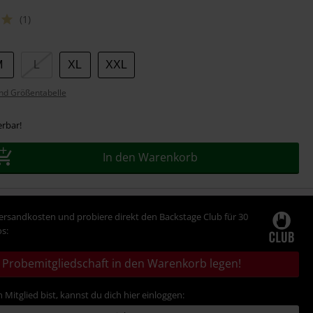
(1)
M
L
XL
XXL
nd Größentabelle
erbar!
In den Warenkorb
Versandkosten und probiere direkt den Backstage Club für 30
s:
Probemitgliedschaft in den Warenkorb legen!
 Mitglied bist, kannst du dich hier einloggen: