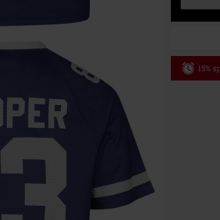
15% sp
Code
WE
Gültig bis zu
Nur Online. Mi
Nach Codeeing
Nicht mit and
Bücher, Medien
Die Toten Hose