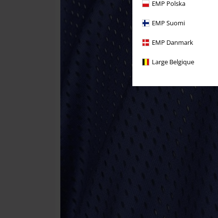
EMP Polska
EMP Suomi
EMP Danmark
Large Belgique