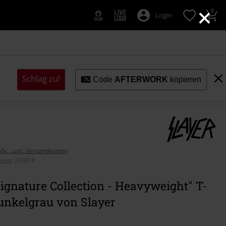
×
0
Login
Schlag zu!
Code
AFTERWORK
kopieren
wSt., zzgl. Versandkosten
reis
:
23,99 €
gnature Collection - Heavyweight" T-
unkelgrau von Slayer