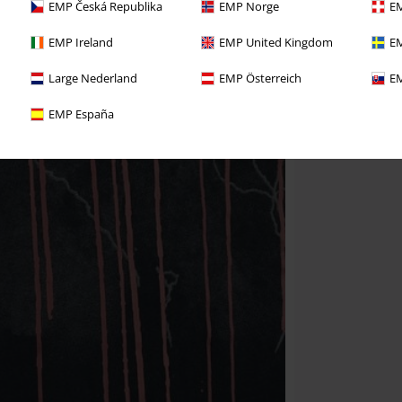
EMP Česká Republika
EMP Norge
EM
EMP Ireland
EMP United Kingdom
EM
Large Nederland
EMP Österreich
EM
EMP España