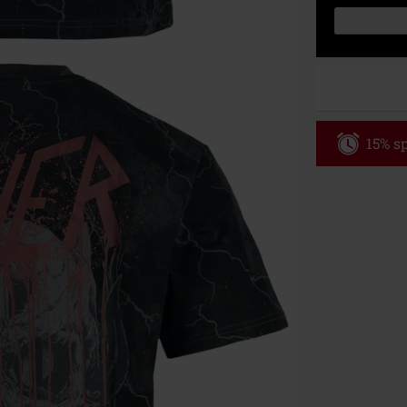
15% sp
Code
AF
Nur Gültig am 
Nur Online. Mi
Nach Codeeing
Nicht mit and
Bücher, Medien
Die Toten Hose