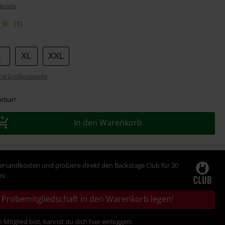
etails
(1)
L
XL
XXL
nd Größentabelle
erbar!
In den Warenkorb
Versandkosten und probiere direkt den Backstage Club für 30
s:
Probemitgliedschaft in den Warenkorb legen!
 Mitglied bist, kannst du dich hier einloggen: