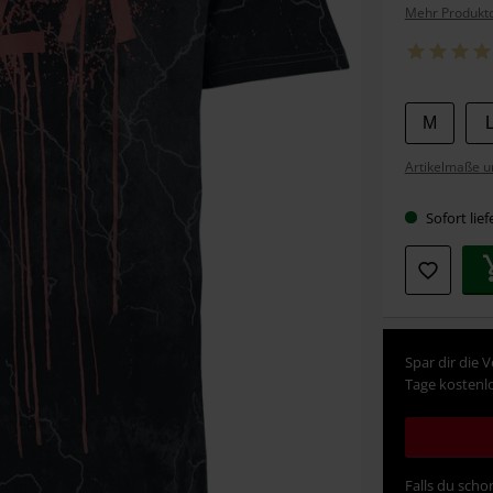
Mehr Produktd
Wähle
M
deine
Artikelmaße u
Größe
Sofort lief
Spar dir die 
Tage kostenlo
Falls du schon