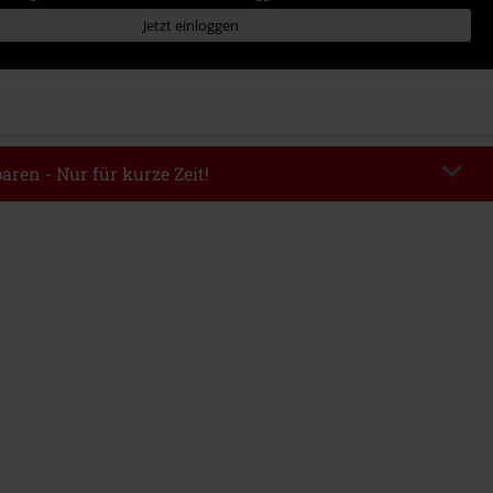
Jetzt einloggen
aren - Nur für kurze Zeit!
TERWORK
Code kopieren
06.08.2026 von 16:00 bis 23:59 Uhr.
ndestbestellwert 49.99€.
abe wird dir der Rabatt automatisch am Ende der Bestellung abgezogen.
eren Aktionscodes kombinierbar. Von der Reduzierung ausgeschlossen sind
, Tickets, Rammstein, (Till) Lindemann, Böhse Onkelz, Broilers, Die Ärzte,
n, Metality, Gutscheine & Artikel, die einen Spendenbeitrag beinhalten.