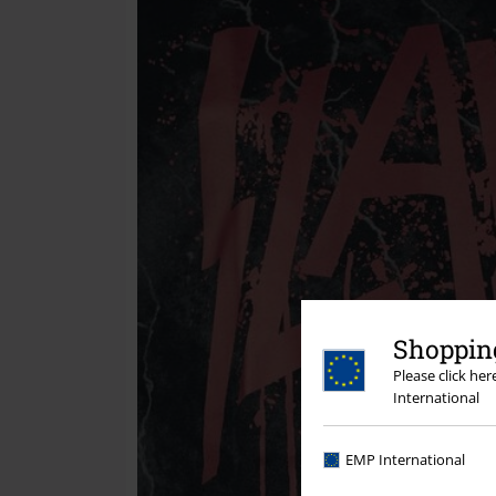
Shopping
Please click he
International
EMP International