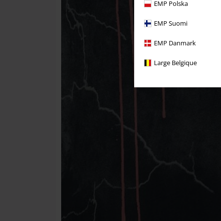
EMP Polska
EMP Suomi
EMP Danmark
Large Belgique