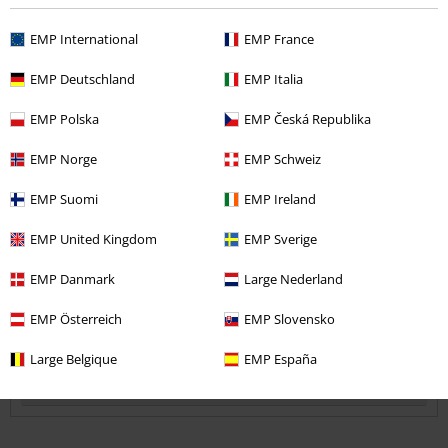
EMP International
EMP France
Qualität
4
Design
EMP Deutschland
EMP Italia
5
Passform
EMP Polska
EMP Česká Republika
3
Weite
EMP Norge
EMP Schweiz
zu eng
perfekt
zu weit
Länge
EMP Suomi
EMP Ireland
zu kurz
perfekt
zu lang
EMP United Kingdom
EMP Sverige
Verifizierte Rezension
EMP Danmark
Large Nederland
War diese Bewertung hilfreich für dich?
EMP Österreich
EMP Slovensko
Large Belgique
EMP España
Kommentieren