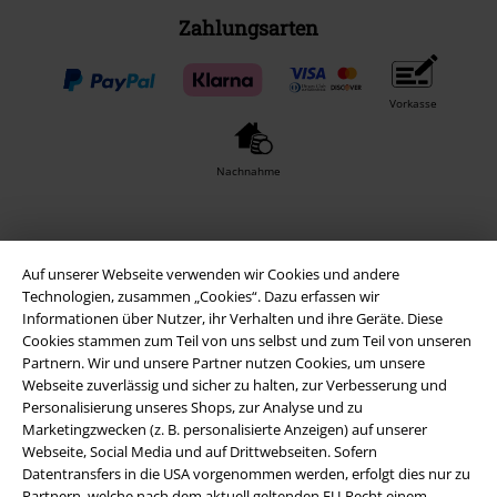
Zahlungsarten
Vorkasse
Nachnahme
Versender
Auf unserer Webseite verwenden wir Cookies und andere
Technologien, zusammen „Cookies“. Dazu erfassen wir
Informationen über Nutzer, ihr Verhalten und ihre Geräte. Diese
Cookies stammen zum Teil von uns selbst und zum Teil von unseren
Partnern. Wir und unsere Partner nutzen Cookies, um unsere
Webseite zuverlässig und sicher zu halten, zur Verbesserung und
EMP App
Personalisierung unseres Shops, zur Analyse und zu
Lade dir jetzt kostenlos unsere neue EMP App runter und genieße
Marketingzwecken (z. B. personalisierte Anzeigen) auf unserer
die vielen neuen Funktionen und Vorteile!
Webseite, Social Media und auf Drittwebseiten. Sofern
Datentransfers in die USA vorgenommen werden, erfolgt dies nur zu
Partnern, welche nach dem aktuell geltenden EU-Recht einem