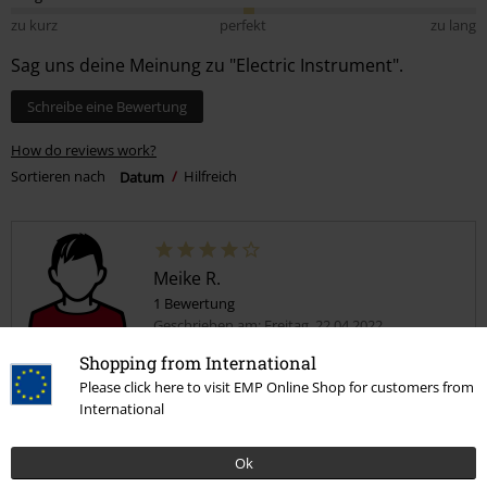
zu kurz
perfekt
zu lang
Sag uns deine Meinung zu "Electric Instrument".
Schreibe eine Bewertung
How do reviews work?
Sortieren nach
Datum
Hilfreich
Meike R.
1 Bewertung
Geschrieben am: Freitag, 22.04.2022
Shopping from International
Fender Hoodie
Please click here to visit EMP Online Shop for customers from
Als Fender und hoodie Fan wollte ich unbedingt diesen hoodie
International
haben. Ich muss jedoch sagen das mir die Passforn nicht 100%
Prozent gefällt, nur 90%. Er könnte etwas besser geschnitten sein.
Ok