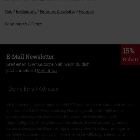
Neu
Bekleidung
Hoodies & Sweater
Hoodies
Band Merch
Genre
15%
E-Mail Newsletter
Rabatt
Greif einen 15%* Gutschein ab, wenn du dich
jetzt anmeldest!
Mehr Infos
Ich bin damit einverstanden, den EMP-Newsletter zu erhalten und willige
ein, dass die E.M.P. Merchandising Handelsgesellschaft mbH meine
personenbezogenen Daten verarbeitet um mich individuell und
regelmäßig über ihr Angebot zu informieren. Die Verarbeitung meiner
personenbezogenen Daten erfolgt entsprechend den Bestimmungen in
der
Datenschutzerklärung
. Ich kann meine Einwilligung jederzeit z. B.