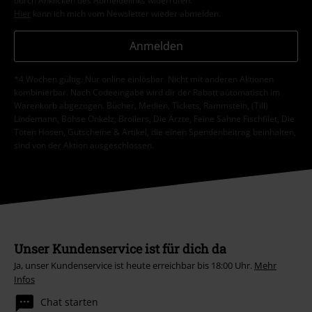
durch Anklicken des Abmeldelinks widerrufen.
Hier
kann ich mich vom Newsletter wieder abmelden.
Anmelden
*4 Wochen gültig. Nur online einlösbar. Nicht mit anderen Aktionen
kombinierbar. Nach Codeeingabe wird dir der Rabatt automatisch im
Warenkorb abgezogen. Bücher, Medien, Tickets, Rammstein, (Till)
Lindemann, Böhse Onkelz, Broilers, Die Ärzte, Feine Sahne Fischfilet, Die
Toten Hosen, Gutscheine & Artikel, die einen Spendenbeitrag beinhalten,
sind von der Aktion ausgeschlossen.
Unser Kundenservice ist für dich da
Ja, unser Kundenservice ist heute erreichbar bis 18:00 Uhr.
Mehr
Infos
Chat starten