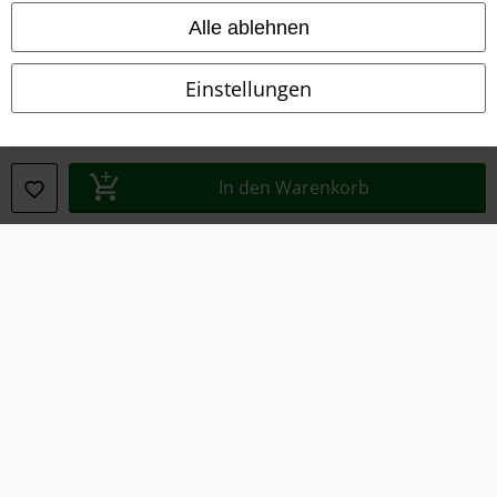
Impressum
Alle ablehnen
Datenschutz
Einstellungen
Entsorgung und Umweltschutz
Konformitätserklärung
In den Warenkorb
Information zur Barrierefreiheit
Cookie-Einstellungen
Vertrag widerrufen
Alle Preise inkl. gesetzlicher Mehrwertsteuer, zzgl.
Versandkosten
© 1986-2026 E.M.P. Merchandising HGmbH