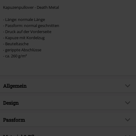
Kapuzenpullover - Death Metal
- Länge: normale Länge
- Passform: normal geschnitten
- Druck auf der Vorderseite
- Kapuze mit Kordelzug
- Beuteltasche
- gerippte Abschlüsse
- ca. 260 g/m²
Allgemein
Artikelnummer:
379106
Design
Titel
Death Metal Unicorn
Produkt-Typ
Kapuzenpullover
Produktthema
Passform
Funartikel, Einhorn, Tiere &
Haustiere, Sprüche
Muster
Uni
Passform/Oberteile
Regular
Erscheinungsdatum
24.04.2018