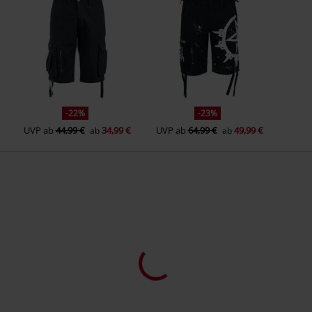
-22%
-23%
UVP
ab
44,99 €
34,99 €
UVP
ab
64,99 €
49,99 €
ab
ab