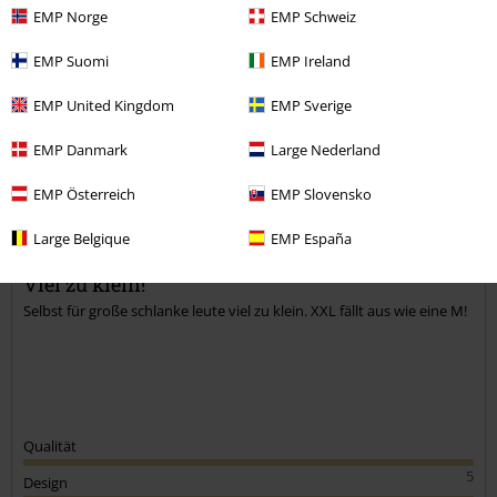
EMP Norge
EMP Schweiz
Kommentieren
EMP Suomi
EMP Ireland
EMP United Kingdom
EMP Sverige
Zoe H.
EMP Danmark
Large Nederland
1 Bewertung
Geschrieben am: Dienstag, 16.05.2023
EMP Österreich
EMP Slovensko
Körpergröße in Meter: 1.85
Large Belgique
EMP España
Gekaufte Größe: XXL
Kommentar jetzt abschicken!
Viel zu klein!
Selbst für große schlanke leute viel zu klein. XXL fällt aus wie eine M!
Qualität
5
Design