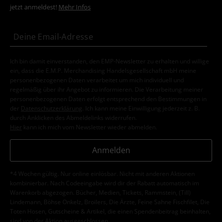
jetzt anmeldest!
Mehr Infos
Ich bin damit einverstanden, den EMP-Newsletter zu erhalten und willige
ein, dass die E.M.P. Merchandising Handelsgesellschaft mbH meine
personenbezogenen Daten verarbeitet um mich individuell und
regelmäßig über ihr Angebot zu informieren. Die Verarbeitung meiner
personenbezogenen Daten erfolgt entsprechend den Bestimmungen in
der
Datenschutzerklärung
. Ich kann meine Einwilligung jederzeit z. B.
durch Anklicken des Abmeldelinks widerrufen.
Hier
kann ich mich vom Newsletter wieder abmelden.
Anmelden
*4 Wochen gültig. Nur online einlösbar. Nicht mit anderen Aktionen
kombinierbar. Nach Codeeingabe wird dir der Rabatt automatisch im
Warenkorb abgezogen. Bücher, Medien, Tickets, Rammstein, (Till)
Lindemann, Böhse Onkelz, Broilers, Die Ärzte, Feine Sahne Fischfilet, Die
Toten Hosen, Gutscheine & Artikel, die einen Spendenbeitrag beinhalten,
sind von der Aktion ausgeschlossen.