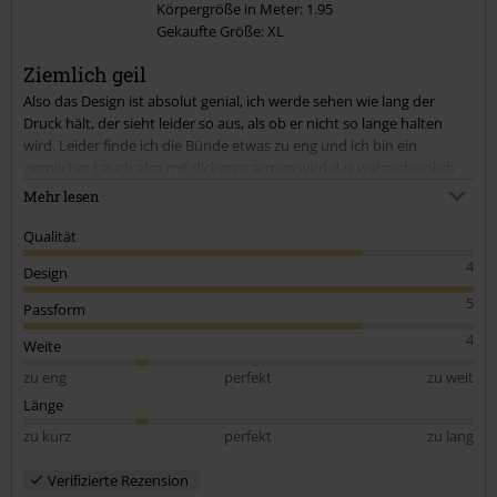
Körpergröße in Meter: 1.95
Gekaufte Größe: XL
Kommentar jetzt abschicken!
Ziemlich geil
Also das Design ist absolut genial, ich werde sehen wie lang der
Druck hält, der sieht leider so aus, als ob er nicht so lange halten
wird. Leider finde ich die Bünde etwas zu eng und ich bin ein
ziemlicher Lauch also mit dickeren armen wird das wahrscheinlich
eng. Das sind aber alles so kleine Sachen, die dem gesamten
Mehr lesen
Eindruck nicht schlechter machen. Der Pulli ist schon echt nice und
der Stoff sehr bequem.
Qualität
4
Design
5
Passform
4
Weite
zu eng
perfekt
zu weit
Länge
zu kurz
perfekt
zu lang
Verifizierte Rezension