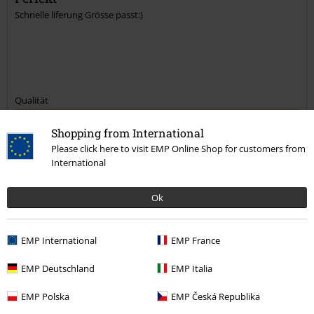
Schnelle liferung Grösse passt:)
Qualität
5
Design
Shopping from International
5
Passform
Please click here to visit EMP Online Shop for customers from
International
5
Weite
zu eng
perfekt
zu weit
Ok
Länge
zu kurz
perfekt
zu lang
EMP International
EMP France
Verifizierte Rezension
EMP Deutschland
EMP Italia
War diese Bewertung hilfreich für dich?
EMP Polska
EMP Česká Republika