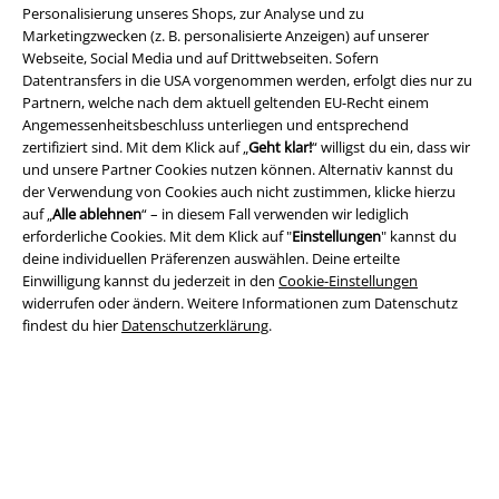
Personalisierung unseres Shops, zur Analyse und zu
Marketingzwecken (z. B. personalisierte Anzeigen) auf unserer
Webseite, Social Media und auf Drittwebseiten. Sofern
Datentransfers in die USA vorgenommen werden, erfolgt dies nur zu
Partnern, welche nach dem aktuell geltenden EU-Recht einem
Angemessenheitsbeschluss unterliegen und entsprechend
zertifiziert sind. Mit dem Klick auf „
Geht klar!
“ willigst du ein, dass wir
und unsere Partner Cookies nutzen können. Alternativ kannst du
Rechtliches
der Verwendung von Cookies auch nicht zustimmen, klicke hierzu
auf „
Alle ablehnen
“ – in diesem Fall verwenden wir lediglich
AGB
erforderliche Cookies. Mit dem Klick auf "
Einstellungen
" kannst du
deine individuellen Präferenzen auswählen. Deine erteilte
Impressum
Einwilligung kannst du jederzeit in den
Cookie-Einstellungen
widerrufen oder ändern. Weitere Informationen zum Datenschutz
Datenschutz
findest du hier
Datenschutzerklärung
.
Entsorgung und Umweltschutz
Konformitätserklärung
Information zur Barrierefreiheit