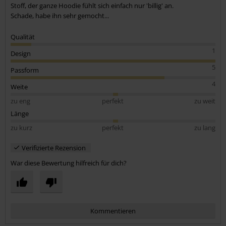
Stoff, der ganze Hoodie fühlt sich einfach nur 'billig' an.
Schade, habe ihn sehr gemocht...
Qualität
1
Design
5
Passform
4
Weite
zu eng
perfekt
zu weit
Länge
zu kurz
perfekt
zu lang
Verifizierte Rezension
War diese Bewertung hilfreich für dich?
Kommentieren