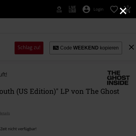
×
0
Login
Schlag zu!
Code
WEEKEND
kopieren
ft!
outh (US Edition)" LP von The Ghost
etails
 Zeit nicht verfügbar!