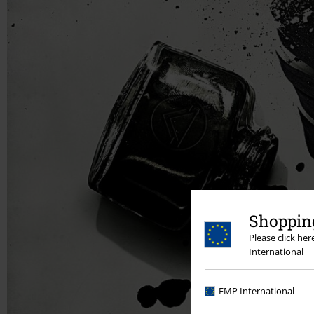
Shopping
Please click he
International
EMP International