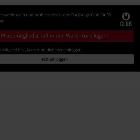
Versandkosten und probiere direkt den Backstage Club für 30
s:
Probemitgliedschaft in den Warenkorb legen!
 Mitglied bist, kannst du dich hier einloggen:
Jetzt einloggen