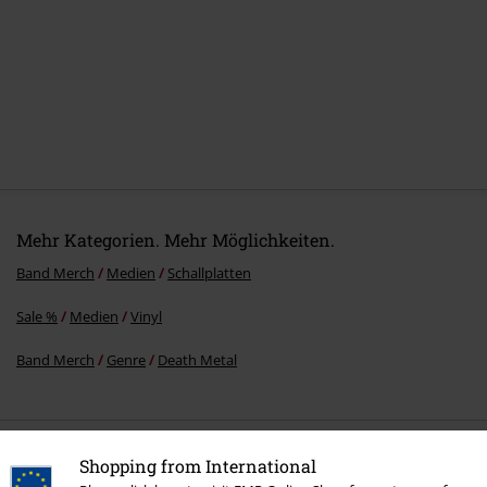
Mehr Kategorien. Mehr Möglichkeiten.
Band Merch
Medien
Schallplatten
Sale %
Medien
Vinyl
Band Merch
Genre
Death Metal
15%
Shopping from International
E-Mail Newsletter
Rabatt