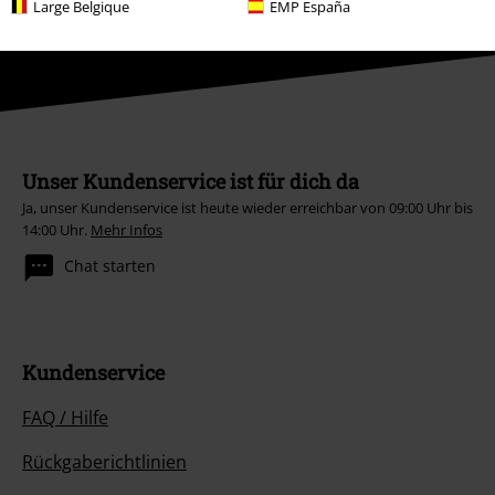
Large Belgique
EMP España
sind von der Aktion ausgeschlossen.
Unser Kundenservice ist für dich da
Ja, unser Kundenservice ist heute wieder erreichbar von 09:00 Uhr bis
14:00 Uhr.
Mehr Infos
Chat starten
Kundenservice
FAQ / Hilfe
Rückgaberichtlinien