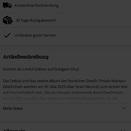
Kostenlose Rücksendung
30 Tage Rückgaberecht
Unfassbar guter Service
Artikelbeschreibung
Kommt als Limitd Edition auf farbigem Vinyl.
Das Debüt und das zweite Album der finnischen Death-Thrash-Maniacs
Deathchain werden am 30. Mai 2025 über Svart Records zum ersten Mal
auf Vinyl erhältlich sein. Die aus Kuopio stammende Band Deathchain
wurde 2001 aus den Überresten von Winterwolf gegründet, als der
Gitarrist der Band, Corpse, vom Land in die Stadt zog, um die Dinge ins
Mehr lesen
Rollen zu bringen, und sie setzen ihren illustren und wilden Weg des
Axtschwingens bis heute fort.
DEADMEAT DISCIPLES (2003) und DEATHRASH ASSAULT (2005) wurden
ursprünglich von Dynamic Arts Records nur auf CD veröffentlicht. Das