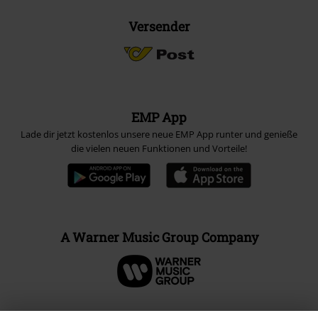
Versender
EMP App
Lade dir jetzt kostenlos unsere neue EMP App runter und genieße
die vielen neuen Funktionen und Vorteile!
A Warner Music Group Company