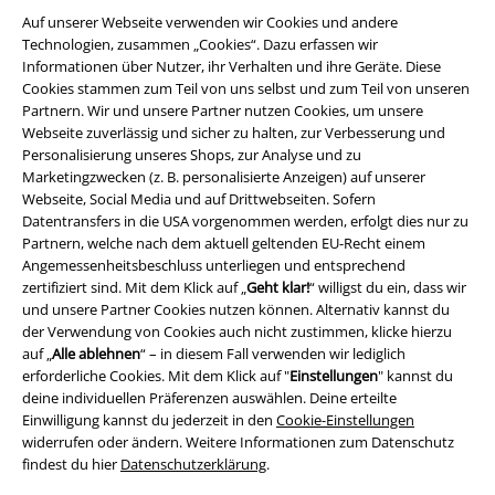
Auf unserer Webseite verwenden wir Cookies und andere
Technologien, zusammen „Cookies“. Dazu erfassen wir
Informationen über Nutzer, ihr Verhalten und ihre Geräte. Diese
Cookies stammen zum Teil von uns selbst und zum Teil von unseren
Partnern. Wir und unsere Partner nutzen Cookies, um unsere
Webseite zuverlässig und sicher zu halten, zur Verbesserung und
Personalisierung unseres Shops, zur Analyse und zu
Marketingzwecken (z. B. personalisierte Anzeigen) auf unserer
Rechtliches
Webseite, Social Media und auf Drittwebseiten. Sofern
Datentransfers in die USA vorgenommen werden, erfolgt dies nur zu
AGB
Partnern, welche nach dem aktuell geltenden EU-Recht einem
Angemessenheitsbeschluss unterliegen und entsprechend
Impressum
zertifiziert sind. Mit dem Klick auf „
Geht klar!
“ willigst du ein, dass wir
und unsere Partner Cookies nutzen können. Alternativ kannst du
der Verwendung von Cookies auch nicht zustimmen, klicke hierzu
Datenschutz
auf „
Alle ablehnen
“ – in diesem Fall verwenden wir lediglich
erforderliche Cookies. Mit dem Klick auf "
Einstellungen
" kannst du
Entsorgung und Umweltschutz
deine individuellen Präferenzen auswählen. Deine erteilte
Einwilligung kannst du jederzeit in den
Cookie-Einstellungen
Konformitätserklärung
widerrufen oder ändern. Weitere Informationen zum Datenschutz
findest du hier
Datenschutzerklärung
.
Information zur Barrierefreiheit