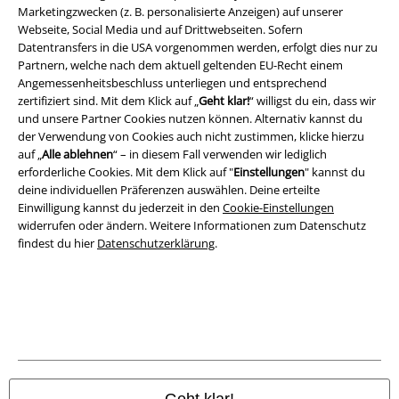
Marketingzwecken (z. B. personalisierte Anzeigen) auf unserer
Rechtliches
Webseite, Social Media und auf Drittwebseiten. Sofern
AGB
Datentransfers in die USA vorgenommen werden, erfolgt dies nur zu
Partnern, welche nach dem aktuell geltenden EU-Recht einem
Angemessenheitsbeschluss unterliegen und entsprechend
Impressum
zertifiziert sind. Mit dem Klick auf „
Geht klar!
“ willigst du ein, dass wir
und unsere Partner Cookies nutzen können. Alternativ kannst du
Datenschutz
der Verwendung von Cookies auch nicht zustimmen, klicke hierzu
auf „
Alle ablehnen
“ – in diesem Fall verwenden wir lediglich
Entsorgung und Umweltschutz
erforderliche Cookies. Mit dem Klick auf "
Einstellungen
" kannst du
deine individuellen Präferenzen auswählen. Deine erteilte
Konformitätserklärung
Einwilligung kannst du jederzeit in den
Cookie-Einstellungen
widerrufen oder ändern. Weitere Informationen zum Datenschutz
findest du hier
Datenschutzerklärung
.
Information zur Barrierefreiheit
Cookie-Einstellungen
Vertrag widerrufen
Alle Preise inkl. gesetzlicher Mehrwertsteuer, zzgl.
Versandkosten
© 1986-2026 E.M.P. Merchandising HGmbH
Geht klar!