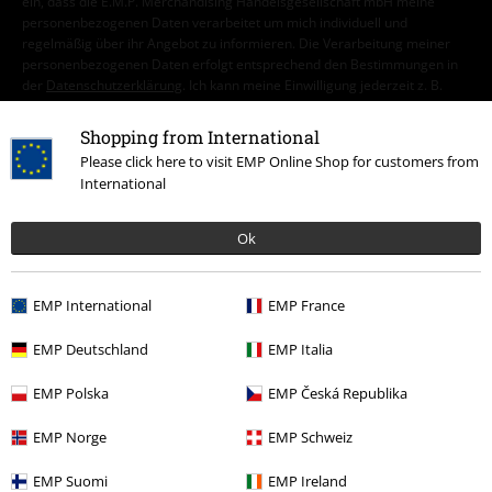
ein, dass die E.M.P. Merchandising Handelsgesellschaft mbH meine
personenbezogenen Daten verarbeitet um mich individuell und
regelmäßig über ihr Angebot zu informieren. Die Verarbeitung meiner
personenbezogenen Daten erfolgt entsprechend den Bestimmungen in
der
Datenschutzerklärung
. Ich kann meine Einwilligung jederzeit z. B.
durch Anklicken des Abmeldelinks widerrufen.
Hier
kann ich mich vom Newsletter wieder abmelden.
Shopping from International
Please click here to visit EMP Online Shop for customers from
Anmelden
International
*4 Wochen gültig. Nur online einlösbar. Nicht mit anderen Aktionen
Ok
kombinierbar. Nach Codeeingabe wird dir der Rabatt automatisch im
Warenkorb abgezogen. Bücher, Medien, Tickets, Rammstein, (Till)
Lindemann, Böhse Onkelz, Broilers, Die Ärzte, Feine Sahne Fischfilet, Die
EMP International
EMP France
Toten Hosen, Gutscheine & Artikel, die einen Spendenbeitrag beinhalten,
sind von der Aktion ausgeschlossen.
EMP Deutschland
EMP Italia
EMP Polska
EMP Česká Republika
EMP Norge
EMP Schweiz
EMP Suomi
EMP Ireland