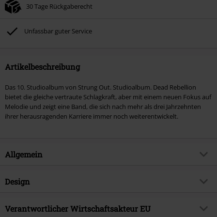
30 Tage Rückgaberecht
Unfassbar guter Service
Artikelbeschreibung
Das 10. Studioalbum von Strung Out. Studioalbum. Dead Rebellion
bietet die gleiche vertraute Schlagkraft, aber mit einem neuen Fokus auf
Melodie und zeigt eine Band, die sich nach mehr als drei Jahrzehnten
ihrer herausragenden Karriere immer noch weiterentwickelt.
Allgemein
Artikelnummer:
568391
Design
Titel
Dead rebellion
Produkt-Typ
CD
Musikgenre
Verantwortlicher Wirtschaftsakteur EU
Punkrock