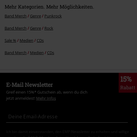
12.
Plastic Skeletons
Mehr Kategorien. Mehr Möglichkeiten.
Band Merch
Genre
Punkrock
Band Merch
Genre
Rock
Sale %
Medien
CDs
Band Merch
Medien
CDs
15%
E-Mail Newsletter
Rabatt
Greif einen 15%* Gutschein ab, wenn du dich
jetzt anmeldest!
Mehr Infos
Ich bin damit einverstanden, den EMP-Newsletter zu erhalten und willige