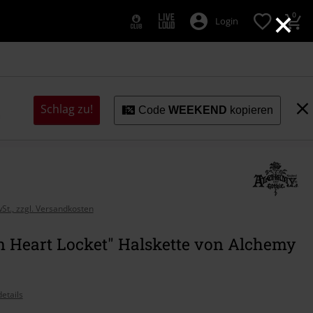
×
0
Login
Schlag zu!
Code
WEEKEND
kopieren
wSt., zzgl. Versandkosten
n Heart Locket" Halskette von Alchemy
etails