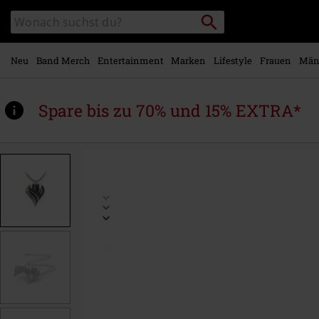
Zum
Packstation
Katalog
Hauptinhalt
suchen
durchsuchen
springen
Neu
Band Merch
Entertainment
Marken
Lifestyle
Frauen
Män
Spare bis zu 70% und 15% EXTRA*
https://www.emp.at/p/darken-
heart-
locket/570975St.html