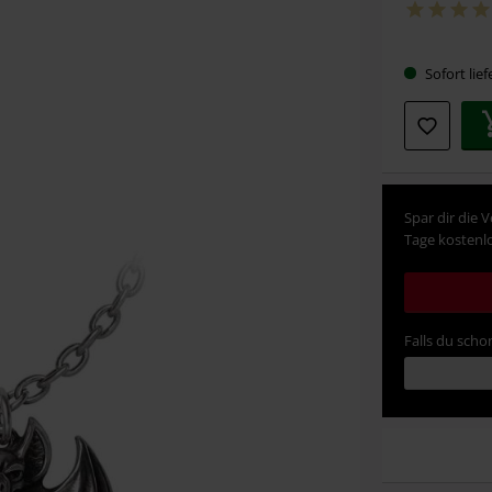
Sofort lief
Spar dir die 
Tage kostenlo
Falls du schon