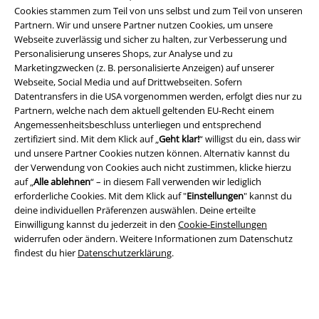
Cookies stammen zum Teil von uns selbst und zum Teil von unseren
Partnern. Wir und unsere Partner nutzen Cookies, um unsere
Webseite zuverlässig und sicher zu halten, zur Verbesserung und
Personalisierung unseres Shops, zur Analyse und zu
Marketingzwecken (z. B. personalisierte Anzeigen) auf unserer
Rechtliches
Webseite, Social Media und auf Drittwebseiten. Sofern
AGB
Datentransfers in die USA vorgenommen werden, erfolgt dies nur zu
Partnern, welche nach dem aktuell geltenden EU-Recht einem
Angemessenheitsbeschluss unterliegen und entsprechend
Impressum
zertifiziert sind. Mit dem Klick auf „
Geht klar!
“ willigst du ein, dass wir
und unsere Partner Cookies nutzen können. Alternativ kannst du
Datenschutz
der Verwendung von Cookies auch nicht zustimmen, klicke hierzu
auf „
Alle ablehnen
“ – in diesem Fall verwenden wir lediglich
Entsorgung und Umweltschutz
erforderliche Cookies. Mit dem Klick auf "
Einstellungen
" kannst du
deine individuellen Präferenzen auswählen. Deine erteilte
Konformitätserklärung
Einwilligung kannst du jederzeit in den
Cookie-Einstellungen
widerrufen oder ändern. Weitere Informationen zum Datenschutz
findest du hier
Datenschutzerklärung
.
Information zur Barrierefreiheit
Cookie-Einstellungen
Vertrag widerrufen