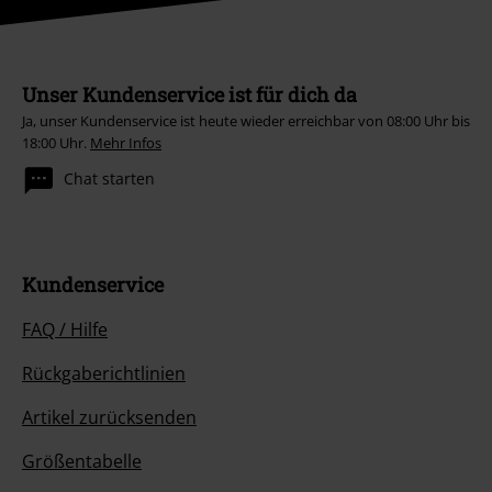
7.
Dämmerland 2 - Teil 31 (Epilog)
CD 8
Unser Kundenservice ist für dich da
Ja, unser Kundenservice ist heute wieder erreichbar von 08:00 Uhr bis
1.
Schiff aus Glas
18:00 Uhr.
Mehr Infos
2.
Sand Der Zeit
Chat starten
3.
Von Welt Zu Welt
4.
Mehr ist Mehr
5.
Willkommen In Der Dunkelheit
Kundenservice
6.
Rosenrot
7.
Wie Du Mir
FAQ / Hilfe
8.
Außer Suppe, Alles Schnuppe
Rückgaberichtlinien
9.
Umarme Das Mysterium
Artikel zurücksenden
10.
Lauter Lügen
11.
Du Kommst Hier Nicht Rein
Größentabelle
12.
Für Fiete