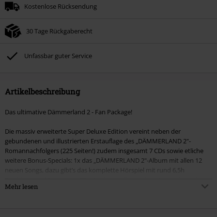
Kostenlose Rücksendung
30 Tage Rückgaberecht
Unfassbar guter Service
Artikelbeschreibung
Das ultimative Dämmerland 2 - Fan Package!
Die massiv erweiterte Super Deluxe Edition vereint neben der
gebundenen und illustrierten Erstauflage des „DÄMMERLAND 2"-
Romannachfolgers (225 Seiten!) zudem insgesamt 7 CDs sowie etliche
weitere Bonus-Specials: 1x das „DÄMMERLAND 2"-Album mit allen 12
neuen Songs, dazu gibt’s das komplette Hörspiel mit rund 6,5h
Spieldauer auf 6 weiteren CDs. Auch visuell ein echter Hingucker, gibt’s
Mehr lesen
außerdem einen Voucher mit dem Download-Link fürs digitale Hörspiel.
Abgerundet wird das Super-Deluxe-Paket durch ein limitiertes Poster,
ein signiertes Lesezeichen sowie ein exklusives Bonus-Kapitel (ein „Off-