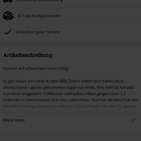
30 Tage Rückgaberecht
Unfassbar guter Service
Artikelbeschreibung
Kommt auf schwarzem Vinyl (180g).
Es gibt kaum ein Land, in dem Billy Talent mehr Fans haben als in
Deutschland – genau genommen sogar nur eines, ihre Heimat Kanada:
Von ihren insgesamt 3 Millionen verkauften Alben gingen über 1,3
Millionen in Deutschland über die Ladentheke. Nun hat die Band hat die
Veröffentlichung ihres neuen Albums "Crisis Of Faith" für den 21. Januar
bekannt gegeben. Das kommende Werk beinhaltet 10 Tracks und wurde
komplett von Ian D’Sa produziert, Gitarrist und Haupt-Songwriter der
Mehr lesen
Band und für seine Produzententätigkeiten in der Vergangenheit bereits
bei den Juno Awards nominiert. Die Aufnahmen fanden im bandeigenen
Studio in Toronto statt und wurden vom legendären Chris Lord-Alge