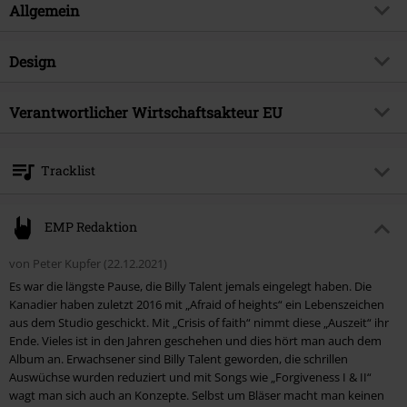
abgemischt.
Allgemein
Artikelnummer:
516368
Design
Titel
Crisis Of Faith
Produkt-Typ
LP
Musikgenre
Verantwortlicher Wirtschaftsakteur EU
Alternative/Indie
Medienformat
LP
Produktthema
Bands
Warner Music Group Germany Holding GmbH
Farbe
schwarz
Alter Wandrahm 14
Band
Billy Talent
Tracklist
20457 Hamburg
Erscheinungsdatum
21.01.2022
Germany
LP 1
Geschlecht
Unisex
EMP Redaktion
1.
Forgiveness I+II
von Peter Kupfer (22.12.2021)
2.
Reckless paradise
Es war die längste Pause, die Billy Talent jemals eingelegt haben. Die
3.
I beg to differ (This will get better)
Kanadier haben zuletzt 2016 mit „Afraid of heights“ ein Lebenszeichen
aus dem Studio geschickt. Mit „Crisis of faith“ nimmt diese „Auszeit“ ihr
4.
The wolf
Ende. Vieles ist in den Jahren geschehen und dies hört man auch dem
5.
Reactor
Album an. Erwachsener sind Billy Talent geworden, die schrillen
Auswüchse wurden reduziert und mit Songs wie „Forgiveness I & II“
6.
Judged
wagt man sich auch an Konzepte. Selbst um Bläser macht man keinen