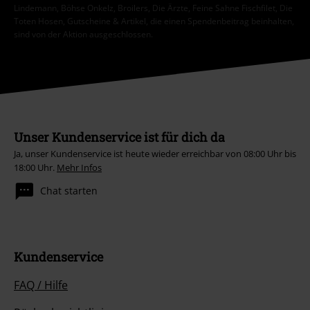
Lindemann, Böhse Onkelz, Broilers, Die Ärzte, Feine Sahne Fischfilet, Die
Toten Hosen, Gutscheine & Artikel, die einen Spendenbeitrag beinhalten,
sind von der Aktion ausgeschlossen.
Unser Kundenservice ist für dich da
Ja, unser Kundenservice ist heute wieder erreichbar von 08:00 Uhr bis
18:00 Uhr.
Mehr Infos
Chat starten
Kundenservice
FAQ / Hilfe