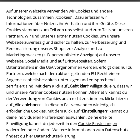
Auf unserer Webseite verwenden wir Cookies und andere
Technologien, zusammen „Cookies“. Dazu erfassen wir
Informationen über Nutzer, ihr Verhalten und ihre Geräte. Diese
Cookies stammen zum Teil von uns selbst und zum Teil von unseren
Partnern. Wir und unsere Partner nutzen Cookies, um unsere
Webseite zuverlässig und sicher zu halten, zur Verbesserung und
Personalisierung unseres Shops, zur Analyse und zu
Marketingzwecken (z. B. personalisierte Anzeigen) auf unserer
Webseite, Social Media und auf Drittwebseiten. Sofern
Rechtliches
Datentransfers in die USA vorgenommen werden, erfolgt dies nur zu
Partnern, welche nach dem aktuell geltenden EU-Recht einem
AGB
Angemessenheitsbeschluss unterliegen und entsprechend
zertifiziert sind. Mit dem Klick auf „
Geht klar!
“ willigst du ein, dass wir
Impressum
und unsere Partner Cookies nutzen können. Alternativ kannst du
der Verwendung von Cookies auch nicht zustimmen, klicke hierzu
Datenschutz
auf „
Alle ablehnen
“ – in diesem Fall verwenden wir lediglich
erforderliche Cookies. Mit dem Klick auf "
Einstellungen
" kannst du
deine individuellen Präferenzen auswählen. Deine erteilte
Entsorgung und Umweltschutz
Einwilligung kannst du jederzeit in den
Cookie-Einstellungen
widerrufen oder ändern. Weitere Informationen zum Datenschutz
Konformitätserklärung
findest du hier
Datenschutzerklärung
.