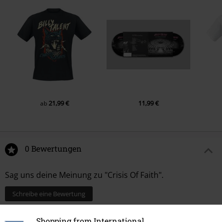
21,99 €
11,99 €
ab
0 Bewertungen
Sag uns deine Meinung zu "Crisis Of Faith".
Schreibe eine Bewertung
Shopping from International