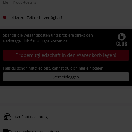
Mehr Produktdetails
Leider zur Zeit nicht verfügbar!
Spar dir die Versandkosten und probiere direkt den
Backstage Club für 30 Tage kostenlos:
Probemitgliedschaft in den Warenkorb legen!
Falls du schon Mitglied bist, kannst du dich hier einloggen:
Jetzt einloggen
Kauf auf Rechnung
Kostenlose Rücksendung