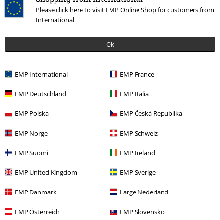
Please click here to visit EMP Online Shop for customers from
International
Ok
EMP International
EMP France
EMP Deutschland
EMP Italia
Mehr Kategorien. Mehr Möglichkeiten.
EMP Polska
EMP Česká Republika
Band Merch
Top Bands
Billy Talent
EMP Norge
EMP Schweiz
Band Merch
Genre
Alternative Indie
EMP Suomi
EMP Ireland
Band Merch
Medien
Schallplatten
EMP United Kingdom
EMP Sverige
Sale %
Medien
Vinyl
EMP Danmark
Large Nederland
EMP Österreich
EMP Slovensko