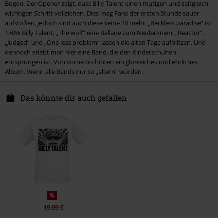
7.
Hanging out with all the wrong people
Bogen. Der Opener zeigt, dass Billy Talent einen mutigen und zeitgleich
wichtigen Schritt vollziehen. Dies mag Fans der ersten Stunde sauer
8.
End of me
aufstoßen, jedoch sind auch diese keine 20 mehr. „Reckless paradise“ ist
9.
One less problem
150% Billy Talent, „The wolf“ eine Ballade zum Niederknien, „Reactor“,
„Judged“ und „One less problem“ lassen die alten Tage aufblitzen. Und
10.
For you
dennoch erlebt man hier eine Band, die den Kinderschuhen
entsprungen ist. Von vorne bis hinten ein glorreiches und ehrliches
Album. Wenn alle Bands nur so „altern“ würden.
Das könnte dir auch gefallen
%
19,99 €