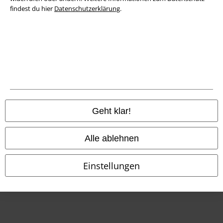
Konformitätserklärung
findest du hier
Datenschutzerklärung
.
Information zur Barrierefreiheit
Cookie-Einstellungen
Vertrag widerrufen
Alle Preise inkl. gesetzlicher Mehrwertsteuer, zzgl.
Versandkosten
© 1986-2026 E.M.P. Merchandising HGmbH
Geht klar!
Alle ablehnen
EMP Online Shops
Einstellungen
EMP International
EMP France
EMP Deutschland