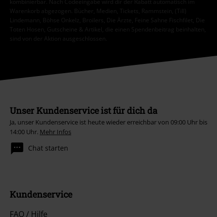
kombinierbar. Nach Codeeingabe wird dir der Rabatt automatisch im
Warenkorb abgezogen. Bücher, Medien, Tickets, Rammstein, (Till)
Lindemann, Böhse Onkelz, Broilers, Die Ärzte, Feine Sahne Fischfilet, Die
Toten Hosen, Gutscheine & Artikel, die einen Spendenbeitrag beinhalten,
sind von der Aktion ausgeschlossen.
Unser Kundenservice ist für dich da
Ja, unser Kundenservice ist heute wieder erreichbar von 09:00 Uhr bis
14:00 Uhr.
Mehr Infos
Chat starten
Kundenservice
FAQ / Hilfe