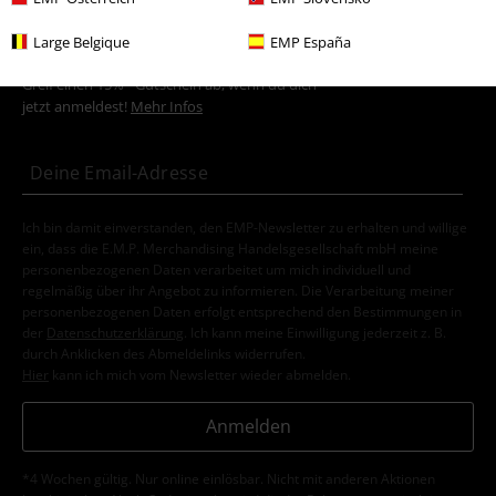
15%
Large Belgique
EMP España
E-Mail Newsletter
Rabatt
Greif einen 15%* Gutschein ab, wenn du dich
jetzt anmeldest!
Mehr Infos
Ich bin damit einverstanden, den EMP-Newsletter zu erhalten und willige
ein, dass die E.M.P. Merchandising Handelsgesellschaft mbH meine
personenbezogenen Daten verarbeitet um mich individuell und
regelmäßig über ihr Angebot zu informieren. Die Verarbeitung meiner
personenbezogenen Daten erfolgt entsprechend den Bestimmungen in
der
Datenschutzerklärung
. Ich kann meine Einwilligung jederzeit z. B.
durch Anklicken des Abmeldelinks widerrufen.
Hier
kann ich mich vom Newsletter wieder abmelden.
Anmelden
*4 Wochen gültig. Nur online einlösbar. Nicht mit anderen Aktionen