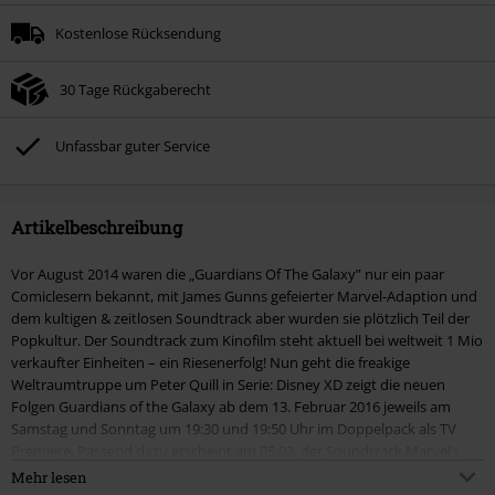
Kostenlose Rücksendung
30 Tage Rückgaberecht
Unfassbar guter Service
Artikelbeschreibung
Vor August 2014 waren die „Guardians Of The Galaxy” nur ein paar
Comiclesern bekannt, mit James Gunns gefeierter Marvel-Adaption und
dem kultigen & zeitlosen Soundtrack aber wurden sie plötzlich Teil der
Popkultur. Der Soundtrack zum Kinofilm steht aktuell bei weltweit 1 Mio
verkaufter Einheiten – ein Riesenerfolg! Nun geht die freakige
Weltraumtruppe um Peter Quill in Serie: Disney XD zeigt die neuen
Folgen Guardians of the Galaxy ab dem 13. Februar 2016 jeweils am
Samstag und Sonntag um 19:30 und 19:50 Uhr im Doppelpack als TV
Premiere. Passend dazu erscheint am 05.02. der Soundtrack Marvel’s
Guardians of the Galaxy: Cosmic Mix Vol. 1, eine 12 Song Kollektion mit
Mehr lesen