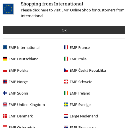
Shopping from International
Please click here to visit EMP Online Shop for customers from
International
Kommentieren
Ok
Mehr Kategorien. Mehr Möglichkeiten.
EMP International
EMP France
Filme & Serien
Disney
Filme & Serien
Marvel
Medien
CDs
EMP Deutschland
EMP Italia
Filme & Serien
Top Filme & Serien
Superhelden vs. Bösewichte
EMP Polska
EMP Česká Republika
Superhelden
Kommentar jetzt abschicken!
EMP Norge
EMP Schweiz
Filme & Serien
Medien
CDs
EMP Suomi
EMP Ireland
Entertainment
EMP United Kingdom
EMP Sverige
Filme & Serien
Disney
Filme & Serien
Marvel
Guardians Of The
Galaxy
Medien
EMP Danmark
Large Nederland
EMP Österreich
EMP Slovensko