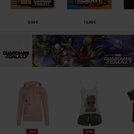
6.
The Boys Are Back In Town
7.
Walk Away
9,99 €
13,99 €
8.
Funk #49 (Album Version)
9.
Shake Your Groove Thing
10.
I Will Survive (Single Version)
11.
Funk Funk
12.
Joy To The World (Single Version)
-29%
-20%