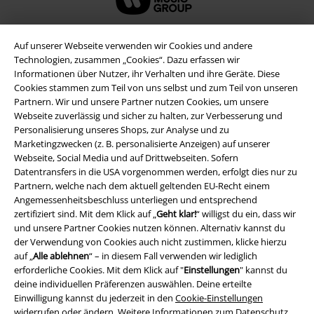
Auf unserer Webseite verwenden wir Cookies und andere
Technologien, zusammen „Cookies“. Dazu erfassen wir
Informationen über Nutzer, ihr Verhalten und ihre Geräte. Diese
Cookies stammen zum Teil von uns selbst und zum Teil von unseren
Partnern. Wir und unsere Partner nutzen Cookies, um unsere
Webseite zuverlässig und sicher zu halten, zur Verbesserung und
Personalisierung unseres Shops, zur Analyse und zu
Marketingzwecken (z. B. personalisierte Anzeigen) auf unserer
Webseite, Social Media und auf Drittwebseiten. Sofern
Rechtliches
Datentransfers in die USA vorgenommen werden, erfolgt dies nur zu
Partnern, welche nach dem aktuell geltenden EU-Recht einem
AGB
Angemessenheitsbeschluss unterliegen und entsprechend
zertifiziert sind. Mit dem Klick auf „
Geht klar!
“ willigst du ein, dass wir
Impressum
und unsere Partner Cookies nutzen können. Alternativ kannst du
der Verwendung von Cookies auch nicht zustimmen, klicke hierzu
auf „
Alle ablehnen
“ – in diesem Fall verwenden wir lediglich
Datenschutz
erforderliche Cookies. Mit dem Klick auf "
Einstellungen
" kannst du
deine individuellen Präferenzen auswählen. Deine erteilte
Entsorgung und Umweltschutz
Einwilligung kannst du jederzeit in den
Cookie-Einstellungen
widerrufen oder ändern. Weitere Informationen zum Datenschutz