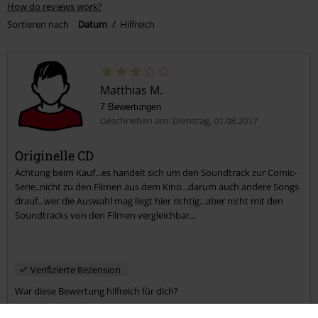
How do reviews work?
Sortieren nach
Datum
Hilfreich
Matthias M.
7 Bewertungen
Geschrieben am: Dienstag, 01.08.2017
Originelle CD
Achtung beim Kauf...es handelt sich um den Soundtrack zur Comic-
Serie..nicht zu den Filmen aus dem Kino...darum auch andere Songs
drauf...wer die Auswahl mag liegt hier richtig...aber nicht mit den
Soundtracks von den Filmen vergleichbar...
Verifizierte Rezension
War diese Bewertung hilfreich für dich?