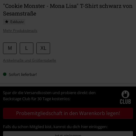
"Cookie Monster - Mona Lisa" T-Shirt schwarz von
Sesamstraße
Exklusiv
Mehr Produktdetails
Wähle
M
L
XL
deine
Artikelmaße und Größentabelle
Größe
Sofort lieferbar!
Spar dir die Versandkosten und probiere direkt den
Backstage Club für 30 Tage kostenlos:
Probemitgliedschaft in den Warenkorb legen!
Falls du schon Mitglied bist, kannst du dich hier einloggen:
Jetzt einloggen