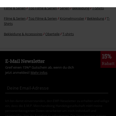
Filme & Serien
Top Filme & Serien
Serien
Bekleidung
T-Shirts
Filme & Serien
Top Filme & Serien
Krümelmonster
Bekleidung
T-
Shirts
Bekleidung & Accessoires
Oberteile
T-shirts
15%
E-Mail Newsletter
Rabatt
Greif einen 15%* Gutschein ab, wenn du dich
jetzt anmeldest!
Mehr Infos
Ich bin damit einverstanden, den EMP-Newsletter zu erhalten und willige
ein, dass die E.M.P. Merchandising Handelsgesellschaft mbH meine
personenbezogenen Daten verarbeitet um mich individuell und
regelmäßig über ihr Angebot zu informieren. Die Verarbeitung meiner