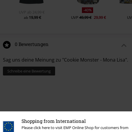
-40%
UVP
ab
24,99 €
19,99 €
UVP
49,99 €
29,99 €
UV
ab
0 Bewertungen
Sag uns deine Meinung zu "Cookie Monster - Mona Lisa".
Schreibe eine Bewertung
Shopping from International
Please click here to visit EMP Online Shop for customers from