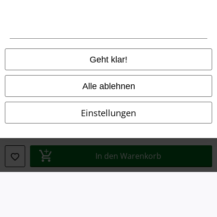
AGB
Impressum
Datenschutz
Geht klar!
Entsorgung und Umweltschutz
Alle ablehnen
Konformitätserklärung
Einstellungen
Information zur Barrierefreiheit
Cookie-Einstellungen
In den Warenkorb
Vertrag widerrufen
Alle Preise inkl. gesetzlicher Mehrwertsteuer, zzgl.
Versandkosten
© 1986-2026 E.M.P. Merchandising HGmbH