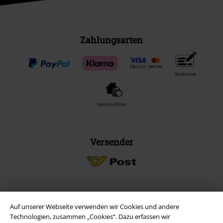
Zahlungsarten
Vorkasse
Nachnahme
Versender
EMP App
Auf unserer Webseite verwenden wir Cookies und andere
Technologien, zusammen „Cookies“. Dazu erfassen wir
Lade dir jetzt kostenlos unsere neue EMP App runter und genieße