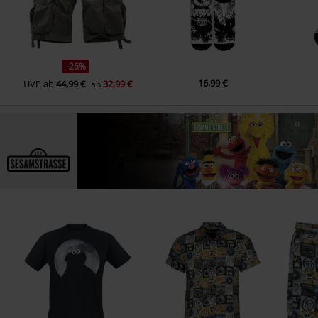
-26%
16,99 €
UVP
ab
44,99 €
32,99 €
ab