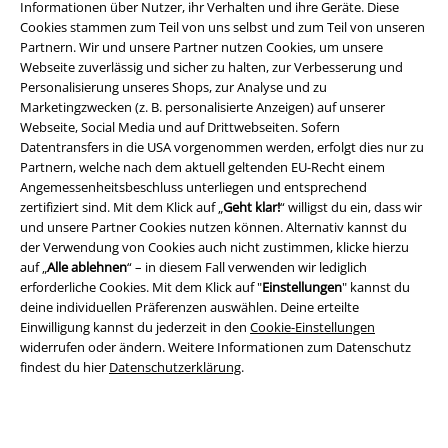
Informationen über Nutzer, ihr Verhalten und ihre Geräte. Diese
die vielen neuen Funktionen und Vorteile!
Cookies stammen zum Teil von uns selbst und zum Teil von unseren
Partnern. Wir und unsere Partner nutzen Cookies, um unsere
Webseite zuverlässig und sicher zu halten, zur Verbesserung und
Personalisierung unseres Shops, zur Analyse und zu
Marketingzwecken (z. B. personalisierte Anzeigen) auf unserer
Webseite, Social Media und auf Drittwebseiten. Sofern
A Warner Music Group Company
Datentransfers in die USA vorgenommen werden, erfolgt dies nur zu
Partnern, welche nach dem aktuell geltenden EU-Recht einem
Angemessenheitsbeschluss unterliegen und entsprechend
zertifiziert sind. Mit dem Klick auf „
Geht klar!
“ willigst du ein, dass wir
und unsere Partner Cookies nutzen können. Alternativ kannst du
der Verwendung von Cookies auch nicht zustimmen, klicke hierzu
auf „
Alle ablehnen
“ – in diesem Fall verwenden wir lediglich
erforderliche Cookies. Mit dem Klick auf "
Einstellungen
" kannst du
deine individuellen Präferenzen auswählen. Deine erteilte
Einwilligung kannst du jederzeit in den
Cookie-Einstellungen
widerrufen oder ändern. Weitere Informationen zum Datenschutz
findest du hier
Datenschutzerklärung
.
Rechtliches