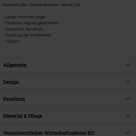
Sesamstraße - Cookie Monster - Mona Lisa
- Länge: normale Länge
- Passform: regular geschnitten
- Ausschnitt: Rundhals
- Druck auf der Vorderseite
- 160 gsm
Allgemein
Artikelnummer:
583151
Design
Titel
Cookie Monster - Mona Lisa
Produkt-Typ
T-Shirt
Exklusiv bei EMP
Passform
EMP Exklusiv
Muster
Uni
Produktthema
Fan-Merch, TV-Serien, Filme
Passform/Oberteile
Regular
Bedruckt
Material & Pflege
ja
Signature
nein
Länge (des Kleidungsstücks)
Normal
Druckart
Siebdruck
Lizenz
offiziell lizenziertes Produkt
Obermaterial
100% Baumwolle
Verantwortlicher Wirtschaftsakteur EU
Details
Vorne bedruckt