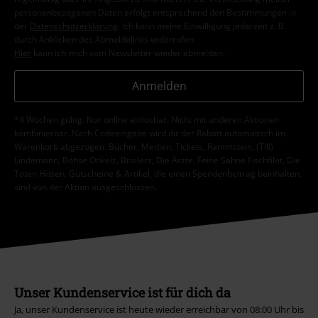
personenbezogenen Daten erfolgt entsprechend den Bestimmungen in
der
Datenschutzerklärung
. Ich kann meine Einwilligung jederzeit z. B.
durch Anklicken des Abmeldelinks widerrufen.
Hier
kann ich mich vom Newsletter wieder abmelden.
Anmelden
*4 Wochen gültig. Nur online einlösbar. Nicht mit anderen Aktionen
kombinierbar. Nach Codeeingabe wird dir der Rabatt automatisch im
Warenkorb abgezogen. Bücher, Medien, Tickets, Rammstein, (Till)
Lindemann, Böhse Onkelz, Broilers, Die Ärzte, Feine Sahne Fischfilet, Die
Toten Hosen, Gutscheine & Artikel, die einen Spendenbeitrag beinhalten,
sind von der Aktion ausgeschlossen.
Unser Kundenservice ist für dich da
Ja, unser Kundenservice ist heute wieder erreichbar von 08:00 Uhr bis