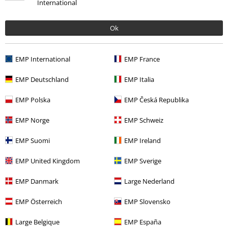
International
Zuletzt angesehene Artikel
Ok
EMP International
EMP France
EMP Deutschland
EMP Italia
EMP Polska
EMP Česká Republika
EMP Norge
EMP Schweiz
UVP
24,99 €
19,99 €
EMP Suomi
EMP Ireland
EMP United Kingdom
EMP Sverige
Mehr Kategorien. Mehr Möglichkeiten.
EMP Danmark
Large Nederland
Filme & Serien
Bekleidung
T-Shirts & Tops
T-Shirts
EMP Österreich
EMP Slovensko
Filme & Serien
Top Filme & Serien
Sesamstraße
Bekleidung
T-
Large Belgique
EMP España
Shirts & Tops