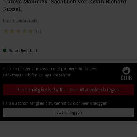
"Circvs Maximvs" Sachbuch von Kevin Richard
Russell
Mehr Produktdetails
(1)
Sofort lieferbar!
Spar dir die Versandkosten und probiere direkt den
Backstage Club für 30 Tage kostenlos:
Probemitgliedschaft in den Warenkorb legen!
Falls du schon Mitglied bist, kannst du dich hier einloggen:
Jetzt einloggen