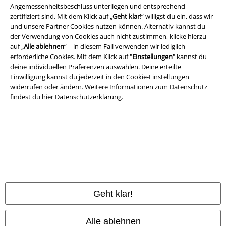
Angemessenheitsbeschluss unterliegen und entsprechend
zertifiziert sind. Mit dem Klick auf „
Geht klar!
“ willigst du ein, dass wir
Impressum
und unsere Partner Cookies nutzen können. Alternativ kannst du
der Verwendung von Cookies auch nicht zustimmen, klicke hierzu
Datenschutz
auf „
Alle ablehnen
“ – in diesem Fall verwenden wir lediglich
erforderliche Cookies. Mit dem Klick auf "
Einstellungen
" kannst du
Entsorgung und Umweltschutz
deine individuellen Präferenzen auswählen. Deine erteilte
Einwilligung kannst du jederzeit in den
Cookie-Einstellungen
Konformitätserklärung
widerrufen oder ändern. Weitere Informationen zum Datenschutz
findest du hier
Datenschutzerklärung
.
Information zur Barrierefreiheit
Cookie-Einstellungen
Vertrag widerrufen
Alle Preise inkl. gesetzlicher Mehrwertsteuer, zzgl.
Versandkosten
© 1986-2026 E.M.P. Merchandising HGmbH
Geht klar!
Alle ablehnen