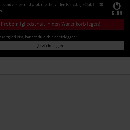
Versandkosten und probiere direkt den Backstage Club für 30
s:
Probemitgliedschaft in den Warenkorb legen!
 Mitglied bist, kannst du dich hier einloggen:
Jetzt einloggen