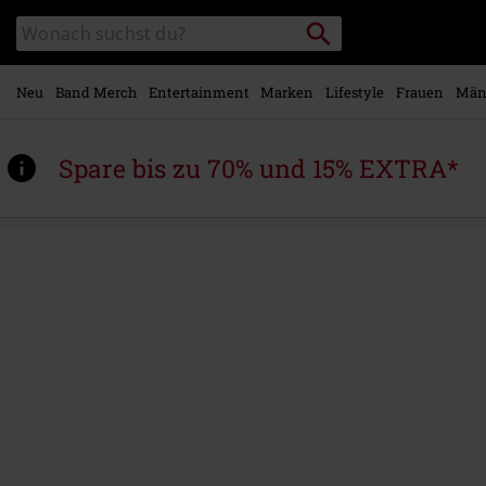
Zum
Packstation
Katalog
Hauptinhalt
suchen
durchsuchen
springen
Neu
Band Merch
Entertainment
Marken
Lifestyle
Frauen
Män
Spare bis zu 70% und 15% EXTRA*
https://www.emp.at/p/christus-
hypercubus/567938St.html