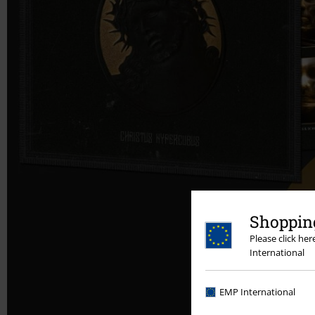
Shopping
Please click he
International
EMP International