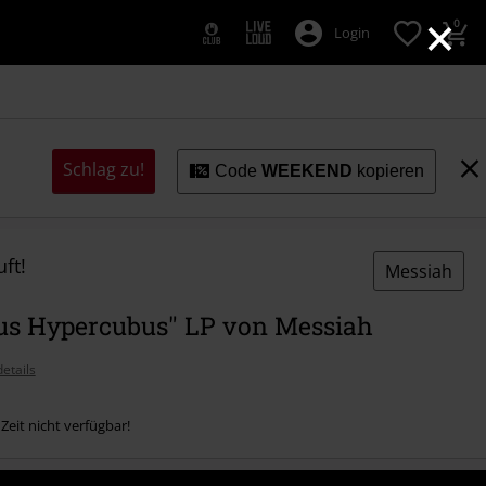
×
0
Login
Schlag zu!
Code
WEEKEND
kopieren
ft!
Messiah
tus Hypercubus" LP von Messiah
etails
 Zeit nicht verfügbar!