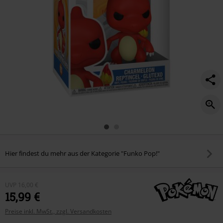
1157/592101St.html
Hier findest du mehr aus der Kategorie "Funko Pop!"
UVP
16,00 €
15,99 €
Preise inkl. MwSt., zzgl. Versandkosten