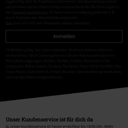
regelmäßig über ihr Angebot zu informieren. Die Verarbeitung meiner
personenbezogenen Daten erfolgt entsprechend den Bestimmungen in
der
Datenschutzerklärung
. Ich kann meine Einwilligung jederzeit z. B.
durch Anklicken des Abmeldelinks widerrufen.
Hier
kann ich mich vom Newsletter wieder abmelden.
Anmelden
*4 Wochen gültig. Nur online einlösbar. Nicht mit anderen Aktionen
kombinierbar. Nach Codeeingabe wird dir der Rabatt automatisch im
Warenkorb abgezogen. Bücher, Medien, Tickets, Rammstein, (Till)
Lindemann, Böhse Onkelz, Broilers, Die Ärzte, Feine Sahne Fischfilet, Die
Toten Hosen, Gutscheine & Artikel, die einen Spendenbeitrag beinhalten,
sind von der Aktion ausgeschlossen.
Unser Kundenservice ist für dich da
Ja, unser Kundenservice ist heute erreichbar bis 18:00 Uhr.
Mehr