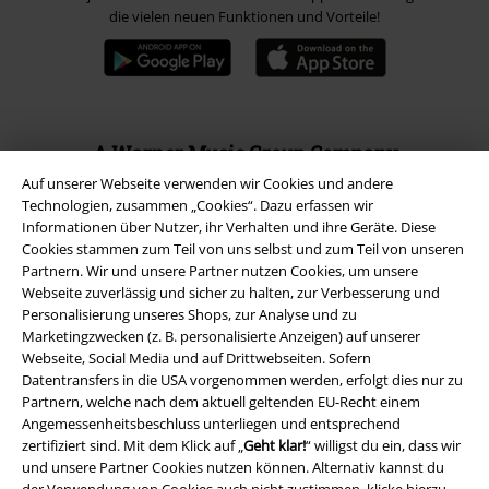
die vielen neuen Funktionen und Vorteile!
A Warner Music Group Company
Auf unserer Webseite verwenden wir Cookies und andere
Technologien, zusammen „Cookies“. Dazu erfassen wir
Informationen über Nutzer, ihr Verhalten und ihre Geräte. Diese
Cookies stammen zum Teil von uns selbst und zum Teil von unseren
Partnern. Wir und unsere Partner nutzen Cookies, um unsere
Webseite zuverlässig und sicher zu halten, zur Verbesserung und
Personalisierung unseres Shops, zur Analyse und zu
Marketingzwecken (z. B. personalisierte Anzeigen) auf unserer
Webseite, Social Media und auf Drittwebseiten. Sofern
Datentransfers in die USA vorgenommen werden, erfolgt dies nur zu
Partnern, welche nach dem aktuell geltenden EU-Recht einem
Angemessenheitsbeschluss unterliegen und entsprechend
zertifiziert sind. Mit dem Klick auf „
Geht klar!
“ willigst du ein, dass wir
und unsere Partner Cookies nutzen können. Alternativ kannst du
Rechtliches
der Verwendung von Cookies auch nicht zustimmen, klicke hierzu