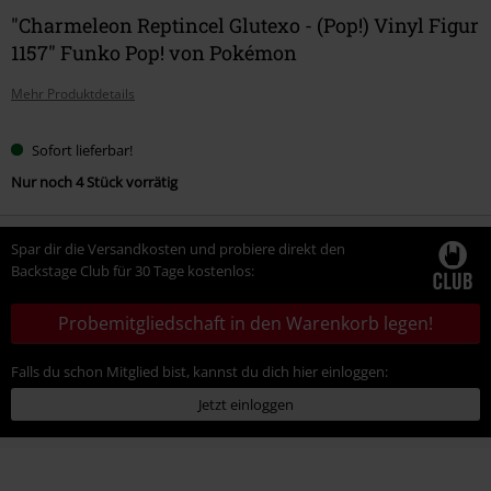
"Charmeleon Reptincel Glutexo - (Pop!) Vinyl Figur
1157" Funko Pop! von Pokémon
Mehr Produktdetails
Sofort lieferbar!
Nur noch 4 Stück vorrätig
Spar dir die Versandkosten und probiere direkt den
Backstage Club für 30 Tage kostenlos:
Probemitgliedschaft in den Warenkorb legen!
Falls du schon Mitglied bist, kannst du dich hier einloggen:
Jetzt einloggen