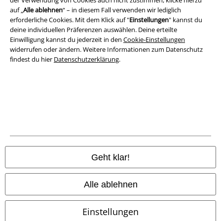
AGB
auf „
Alle ablehnen
“ – in diesem Fall verwenden wir lediglich
erforderliche Cookies. Mit dem Klick auf "
Einstellungen
" kannst du
deine individuellen Präferenzen auswählen. Deine erteilte
Impressum
Einwilligung kannst du jederzeit in den
Cookie-Einstellungen
widerrufen oder ändern. Weitere Informationen zum Datenschutz
Datenschutz
findest du hier
Datenschutzerklärung
.
Entsorgung und Umweltschutz
Konformitätserklärung
Information zur Barrierefreiheit
Cookie-Einstellungen
Geht klar!
Vertrag widerrufen
Alle ablehnen
Alle Preise inkl. gesetzlicher Mehrwertsteuer, zzgl.
Versandkosten
© 1986-2026 E.M.P. Merchandising HGmbH
Einstellungen