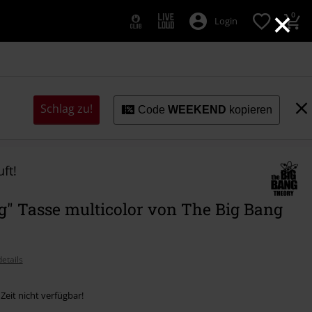
×
0
Login
Schlag zu!
Code
WEEKEND
kopieren
ft!
g" Tasse multicolor von The Big Bang
etails
 Zeit nicht verfügbar!