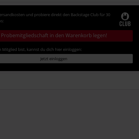
Versandkosten und probiere direkt den Backstage Club für 30
s:
Probemitgliedschaft in den Warenkorb legen!
 Mitglied bist, kannst du dich hier einloggen:
Jetzt einloggen