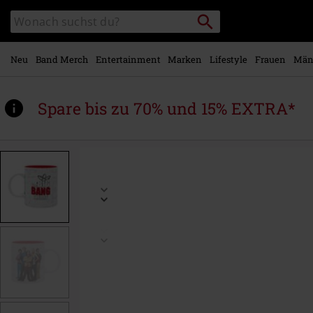
Zum
Packstation
Katalog
Hauptinhalt
suchen
durchsuchen
springen
Neu
Band Merch
Entertainment
Marken
Lifestyle
Frauen
Män
Spare bis zu 70% und 15% EXTRA*
https://www.emp.at/p/casting/590080St.html