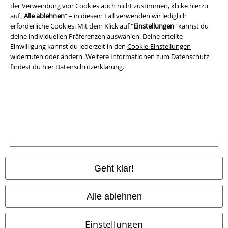
Datenschutz
der Verwendung von Cookies auch nicht zustimmen, klicke hierzu
auf „
Alle ablehnen
“ – in diesem Fall verwenden wir lediglich
Entsorgung und Umweltschutz
erforderliche Cookies. Mit dem Klick auf "
Einstellungen
" kannst du
deine individuellen Präferenzen auswählen. Deine erteilte
Einwilligung kannst du jederzeit in den
Cookie-Einstellungen
Konformitätserklärung
widerrufen oder ändern. Weitere Informationen zum Datenschutz
findest du hier
Datenschutzerklärung
.
Information zur Barrierefreiheit
Cookie-Einstellungen
Vertrag widerrufen
Alle Preise inkl. gesetzlicher Mehrwertsteuer, zzgl.
Versandkosten
© 1986-2026 E.M.P. Merchandising HGmbH
Geht klar!
Alle ablehnen
EMP Online Shops
Einstellungen