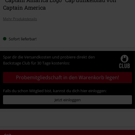
Captain America
Mehr Produktdetails
Wähle
Sofort lieferbar!
deine
Größe
Spar dir die Versandkosten und probiere direkt den
Backstage Club für 30 Tage kostenlos:
Probemitgliedschaft in den Warenkorb legen!
Falls du schon Mitglied bist, kannst du dich hier einloggen:
Jetzt einloggen