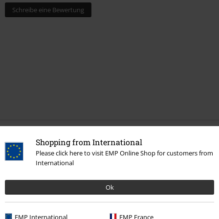
Schreibe eine Bewertung
Shopping from International
Mehr Kategorien. Mehr Möglichkeiten.
Please click here to visit EMP Online Shop for customers from
Neu
Accessoires
Caps
International
Sale %
Filme & Serien
Marvel Superhelden
Ok
Sale %
Filme & Serien
Disney
Sale %
Accessoires
Caps
EMP International
EMP France