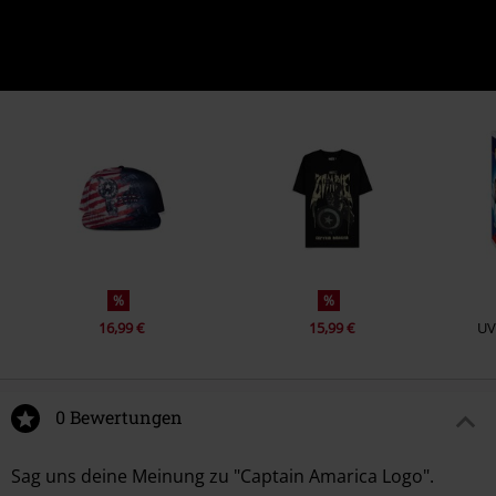
%
%
16,99 €
15,99 €
UV
0 Bewertungen
Sag uns deine Meinung zu "Captain Amarica Logo".