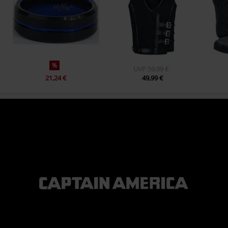
%
UVP
59,99 €
21,24 €
49,99 €