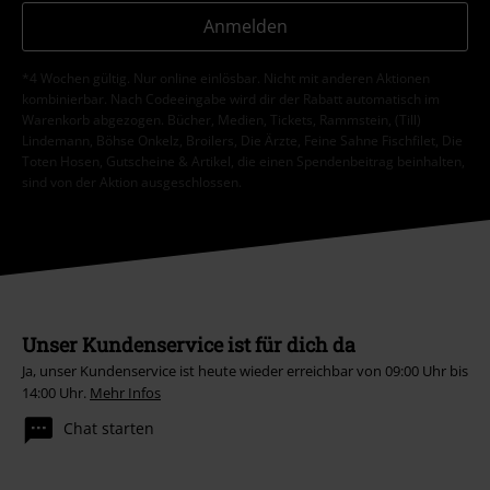
Anmelden
*4 Wochen gültig. Nur online einlösbar. Nicht mit anderen Aktionen
kombinierbar. Nach Codeeingabe wird dir der Rabatt automatisch im
Warenkorb abgezogen. Bücher, Medien, Tickets, Rammstein, (Till)
Lindemann, Böhse Onkelz, Broilers, Die Ärzte, Feine Sahne Fischfilet, Die
Toten Hosen, Gutscheine & Artikel, die einen Spendenbeitrag beinhalten,
sind von der Aktion ausgeschlossen.
Unser Kundenservice ist für dich da
Ja, unser Kundenservice ist heute wieder erreichbar von 09:00 Uhr bis
14:00 Uhr.
Mehr Infos
Chat starten