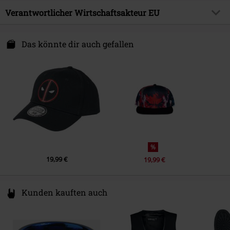
Obermaterial
100% Polyacryl
Lizenz
offiziell lizenziertes Produkt
Farbe
Verantwortlicher Wirtschaftsakteur EU
dunkelblau
Entertainment License
Captain America
Cotton Division
Erscheinungsdatum
23.05.2025
100 Ave Du Generale Lec. Batiment 1
Das könnte dir auch gefallen
93500 Pantin
Geschlecht
Unisex
France
www.cottondivision.com
%
19,99 €
19,99 €
Kunden kauften auch