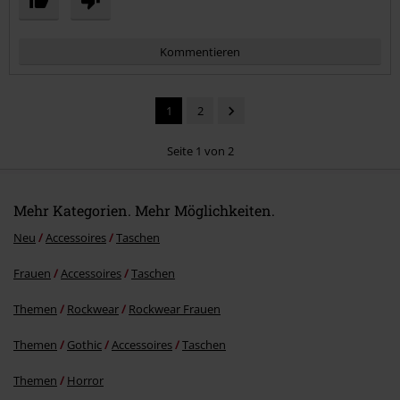
Kommentieren
1
2
Seite 1 von 2
Mehr Kategorien. Mehr Möglichkeiten.
Kommentar jetzt abschicken!
Neu
Accessoires
Taschen
Frauen
Accessoires
Taschen
Themen
Rockwear
Rockwear Frauen
Themen
Gothic
Accessoires
Taschen
Themen
Horror