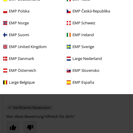
Kommentieren
EMP Polska
EMP Česká Republika
EMP Norge
EMP Schweiz
Bernadette D.
EMP Suomi
EMP Ireland
2 Bewertungen
Geschrieben am: Freitag, 20.01.2023
EMP United Kingdom
EMP Sverige
EMP Danmark
Large Nederland
super
Die Tasche ist gut verarbeitet und hat einen festeren Stoff
Kommentar jetzt abschicken!
EMP Österreich
EMP Slovensko
Large Belgique
EMP España
Verifizierte Rezension
War diese Bewertung hilfreich für dich?