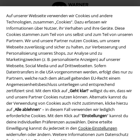
Auf unserer Webseite verwenden wir Cookies und andere
Technologien, zusammen „Cookies“. Dazu erfassen wir
Informationen über Nutzer, ihr Verhalten und ihre Geräte. Diese
Cookies stammen zum Teil von uns selbst und zum Teil von unseren
Partnern. Wir und unsere Partner nutzen Cookies, um unsere
Webseite zuverlässig und sicher zu halten, zur Verbesserung und
Personalisierung unseres Shops, zur Analyse und zu
Marketingzwecken (z. B. personalisierte Anzeigen) auf unserer
Webseite, Social Media und auf Drittwebseiten. Sofern
Datentransfers in die USA vorgenommen werden, erfolgt dies nur zu
Partnern, welche nach dem aktuell geltenden EU-Recht einem
Rechtliches
Angemessenheitsbeschluss unterliegen und entsprechend
zertifiziert sind. Mit dem Klick auf „
Geht klar!
“ willigst du ein, dass wir
AGB
und unsere Partner Cookies nutzen können. Alternativ kannst du
der Verwendung von Cookies auch nicht zustimmen, klicke hierzu
auf „
Alle ablehnen
“ – in diesem Fall verwenden wir lediglich
Impressum
erforderliche Cookies. Mit dem Klick auf "
Einstellungen
" kannst du
deine individuellen Präferenzen auswählen. Deine erteilte
Datenschutz
Einwilligung kannst du jederzeit in den
Cookie-Einstellungen
widerrufen oder ändern. Weitere Informationen zum Datenschutz
Entsorgung und Umweltschutz