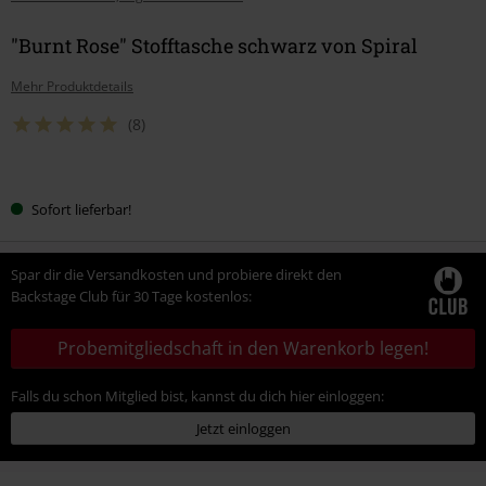
"Burnt Rose" Stofftasche schwarz von Spiral
Mehr Produktdetails
(8)
Wähle
Sofort lieferbar!
deine
Größe
Spar dir die Versandkosten und probiere direkt den
Backstage Club für 30 Tage kostenlos:
Probemitgliedschaft in den Warenkorb legen!
Falls du schon Mitglied bist, kannst du dich hier einloggen:
Jetzt einloggen