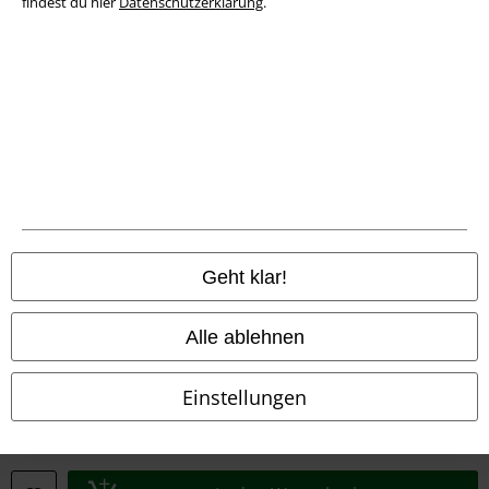
findest du hier
Datenschutzerklärung
.
Konformitätserklärung
Information zur Barrierefreiheit
Cookie-Einstellungen
Vertrag widerrufen
Alle Preise inkl. gesetzlicher Mehrwertsteuer, zzgl.
Versandkosten
© 1986-2026 E.M.P. Merchandising HGmbH
Geht klar!
Alle ablehnen
EMP Online Shops
Einstellungen
EMP International
EMP France