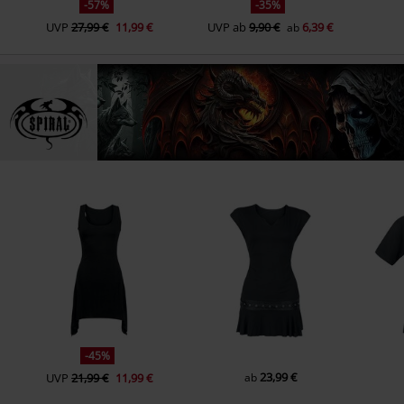
-57%
-35%
UVP
27,99 €
11,99 €
UVP
ab
9,90 €
6,39 €
ab
-45%
23,99 €
UVP
21,99 €
11,99 €
ab