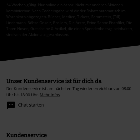
*4 Wochen gültig. Nur online einlösbar. Nicht mit anderen Aktionen
kombinierbar. Nach Codeeingabe wird dir der Rabatt automatisch im
Warenkorb abgezogen. Bücher, Medien, Tickets, Rammstein, (Till)
Lindemann, Böhse Onkelz, Broilers, Die Ärzte, Feine Sahne Fischfilet, Die
Toten Hosen, Gutscheine & Artikel, die einen Spendenbeitrag beinhalten,
sind von der Aktion ausgeschlossen.
Unser Kundenservice ist für dich da
Der Kundenservice ist am nächsten Tag wieder erreichbar von 08:00
Uhr bis 18:00 Uhr.
Mehr Infos
Chat starten
Kundenservice