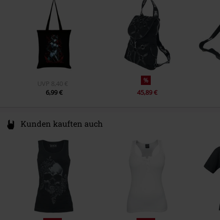
Hello@attitudeholland.nl
%
UVP
8,40 €
6,99 €
45,89 €
Kunden kauften auch