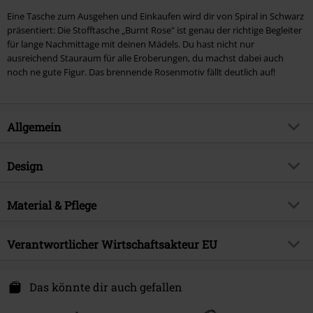
Eine Tasche zum Ausgehen und Einkaufen wird dir von Spiral in Schwarz
präsentiert: Die Stofftasche „Burnt Rose" ist genau der richtige Begleiter
für lange Nachmittage mit deinen Mädels. Du hast nicht nur
ausreichend Stauraum für alle Eroberungen, du machst dabei auch
noch ne gute Figur. Das brennende Rosenmotiv fällt deutlich auf!
Allgemein
Artikelnummer:
399075
Design
Titel
Burnt Rose
Produkt-Typ
Stofftasche
Brand
Material & Pflege
Spiral
Farbe
schwarz
Produktthema
Gothic, Rockwear, Horror,
Obermaterial
Baumwolle
Geschenke
Verantwortlicher Wirtschaftsakteur EU
Erscheinungsdatum
24.01.2022
Attitude Holland
Geschlecht
Unisex
Energiestraat 4e
Das könnte dir auch gefallen
1135 GD Edam
Netherlands