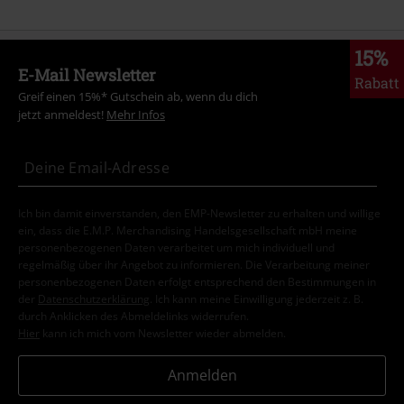
15%
E-Mail Newsletter
Rabatt
Greif einen 15%* Gutschein ab, wenn du dich
jetzt anmeldest!
Mehr Infos
Ich bin damit einverstanden, den EMP-Newsletter zu erhalten und willige
ein, dass die E.M.P. Merchandising Handelsgesellschaft mbH meine
personenbezogenen Daten verarbeitet um mich individuell und
regelmäßig über ihr Angebot zu informieren. Die Verarbeitung meiner
personenbezogenen Daten erfolgt entsprechend den Bestimmungen in
der
Datenschutzerklärung
. Ich kann meine Einwilligung jederzeit z. B.
durch Anklicken des Abmeldelinks widerrufen.
Hier
kann ich mich vom Newsletter wieder abmelden.
Anmelden